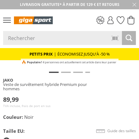
LIVRAISON GRATUITE* À PARTIR DE 129 € ET RETOURS
RETOUR SOUS 30 JOURS
PETITS PRIX
PETITS PRIX
|
ÉCONOMISEZ JUSQU'À -50 %
Populaire !
4 personnes ont actuellement cet article dans leur panier
JAKO
Veste de survêtement hybride Premium pour
hommes
89,99
TVA incluse, frais de port en sus
Couleur:
Noir
Taille EU:
Guide des tailles