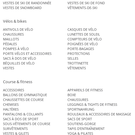
VESTES DE SKI DE RANDONNÉE
VESTES DE SKI DE FOND
VESTES DE SNOWBOARD
VÊTEMENTS-DE-SKI
Vélos & bikes
ANTIVOLS DE VÉLO
CASQUES DE VÉLO
CHAUSSURES
LUNETTES DE SOLEIL
MAILLOTS
COMPTEURS DE VÉLO
PÉDALES
POIGNÉES DE VÉLO
POMPES À VÉLO
PORTE-BAGAGES
PORTE-VÉLOS ET ACCESSOIRES
PROTECTIONS
SACS À DOS DE VÉLO
SELLES
BÉQUILLES DE VÉLO
TROTTINETTE
VESTES
VÊTEMENTS
Course & fitness
ACCESSOIRES
APPAREILS DE FITNESS
BALLONS DE GYMNASTIQUE
BOXE
CHAUSSETTES DE COURSE
CHAUSSURES
CHEMISES
LEGGINGS & TIGHTS DE FITNESS
HALTÈRES
SPORTNAHRUNG
PANTALONS & COLLANTS
ROULEAUX & ACCESSOIRES DE MASSAGE
SACS À DOS DE SPORT
SACS DE SPORT
SOUS-VÊTEMENTS DE COURSE
SOUTIENS-GORGE
SURVÊTEMENTS
TAPIS D’ENTRAÎNEMENT
VESTES & GILETS
YOGA & PILATES