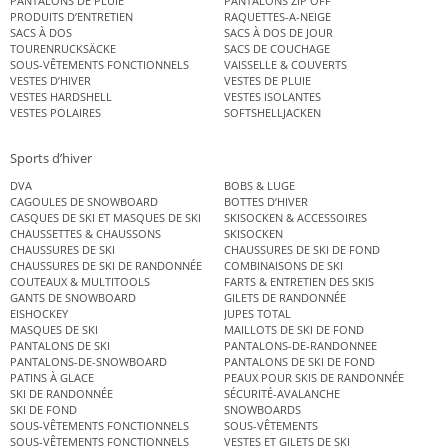
PANTALONS DE PLUIE
PANTALONS ZIP OFF
PRODUITS D’ENTRETIEN
RAQUETTES-A-NEIGE
SACS À DOS
SACS À DOS DE JOUR
TOURENRUCKSÄCKE
SACS DE COUCHAGE
SOUS-VÊTEMENTS FONCTIONNELS
VAISSELLE & COUVERTS
VESTES D’HIVER
VESTES DE PLUIE
VESTES HARDSHELL
VESTES ISOLANTES
VESTES POLAIRES
SOFTSHELLJACKEN
Sports d’hiver
DVA
BOBS & LUGE
CAGOULES DE SNOWBOARD
BOTTES D’HIVER
CASQUES DE SKI ET MASQUES DE SKI
SKISOCKEN & ACCESSOIRES
CHAUSSETTES & CHAUSSONS
SKISOCKEN
CHAUSSURES DE SKI
CHAUSSURES DE SKI DE FOND
CHAUSSURES DE SKI DE RANDONNÉE
COMBINAISONS DE SKI
COUTEAUX & MULTITOOLS
FARTS & ENTRETIEN DES SKIS
GANTS DE SNOWBOARD
GILETS DE RANDONNÉE
EISHOCKEY
JUPES TOTAL
MASQUES DE SKI
MAILLOTS DE SKI DE FOND
PANTALONS DE SKI
PANTALONS-DE-RANDONNEE
PANTALONS-DE-SNOWBOARD
PANTALONS DE SKI DE FOND
PATINS À GLACE
PEAUX POUR SKIS DE RANDONNÉE
SKI DE RANDONNÉE
SÉCURITÉ-AVALANCHE
SKI DE FOND
SNOWBOARDS
SOUS-VÊTEMENTS FONCTIONNELS
SOUS-VÊTEMENTS
SOUS-VÊTEMENTS FONCTIONNELS
VESTES ET GILETS DE SKI