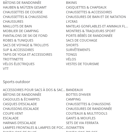
BÂTONS DE RANDONNÉE
BIKINIS
HAUBEN & MÜTZEN GESAMT
CASQUETTES & CHAPEAUX
CHAUSSETTES DE COURSE
CHAUSSETTES & ACCESSOIRES
CHAUSSETTES & CHAUSSONS
CHAUSSURES DE BAIN ET DE NATATION
CHAUSSURES
LYCRAS
MAILLOTS DE BAIN
MATELAS GONFLABLES ET ANIMAUX FLOT
MOBILIER DE CAMPING
MONTRES & TRAQUEURS SPORT
PANTALONS DE SKI DE FOND
PORTE-BÉBÉS DE RANDONNÉE
ROBES & TUNIQUES
SACS DE COUCHAGE
SACS DE VOYAGE & TROLLEYS
SHORTS
SUP & ACCESSOIRES
SURVÊTEMENTS
TAPIS DE YOGA ET ACCESSOIRES
TONGS
TROTTINETTE
VÉLOS
VÉLOS ÉLECTRIQUES
VESTES DE TOURISME
VTT
Sports outdoor
ACCESSOIRES POUR SACS À DOS & SACS ÉTANCHES
BANDEAUX
BÂTONS DE RANDONNÉE
BOTTES D’HIVER
CAGOULES & ÉCHARPES
CAMPING
CASQUES D’ESCALADE
CHAUSSETTES & CHAUSSONS
CHAUSSONS-ESCALADE
CHAUSSURES DE RANDONNÉE
COUPE-VENT
COUTEAUX & MULTITOOLS
ESCALADE
GANTS & MOUFLES
HARNAIS D’ESCALADE
SETS DE VIA FERRATA
LAMPES FRONTALES & LAMPES DE POCHE
ISOMATTEN