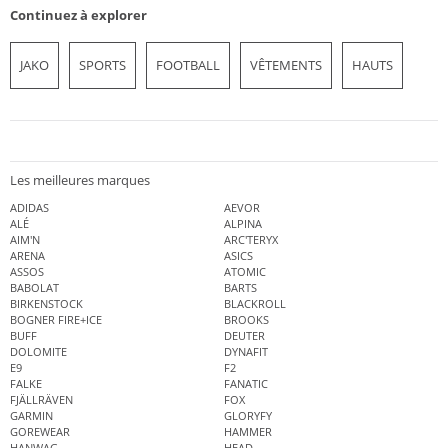
Continuez à explorer
JAKO
SPORTS
FOOTBALL
VÊTEMENTS
HAUTS
Les meilleures marques
ADIDAS
AEVOR
ALÉ
ALPINA
AIM'N
ARC'TERYX
ARENA
ASICS
ASSOS
ATOMIC
BABOLAT
BARTS
BIRKENSTOCK
BLACKROLL
BOGNER FIRE+ICE
BROOKS
BUFF
DEUTER
DOLOMITE
DYNAFIT
E9
F2
FALKE
FANATIC
FJÄLLRÄVEN
FOX
GARMIN
GLORYFY
GOREWEAR
HAMMER
HANWAG
HEAD