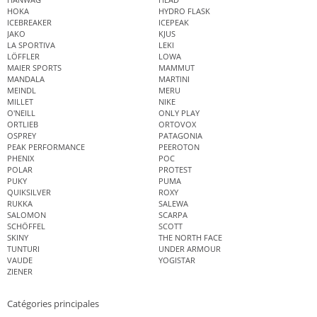
HOKA
HYDRO FLASK
ICEBREAKER
ICEPEAK
JAKO
KJUS
LA SPORTIVA
LEKI
LÖFFLER
LOWA
MAIER SPORTS
MAMMUT
MANDALA
MARTINI
MEINDL
MERU
MILLET
NIKE
O'NEILL
ONLY PLAY
ORTLIEB
ORTOVOX
OSPREY
PATAGONIA
PEAK PERFORMANCE
PEEROTON
PHENIX
POC
POLAR
PROTEST
PUKY
PUMA
QUIKSILVER
ROXY
RUKKA
SALEWA
SALOMON
SCARPA
SCHÖFFEL
SCOTT
SKINY
THE NORTH FACE
TUNTURI
UNDER ARMOUR
VAUDE
YOGISTAR
ZIENER
Catégories principales