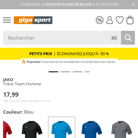
RETOUR SOUS 30 JOURS
PETITS PRIX
PETITS PRIX
|
ÉCONOMISEZ JUSQU'À -50 %
Populaire !
5 personnes ont actuellement cet article dans leur panier
JAKO
Trikot Team Homme
17,99
TVA incluse, frais de port en sus
Couleur:
Bleu