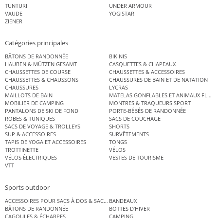
TUNTURI
UNDER ARMOUR
VAUDE
YOGISTAR
ZIENER
Catégories principales
BÂTONS DE RANDONNÉE
BIKINIS
HAUBEN & MÜTZEN GESAMT
CASQUETTES & CHAPEAUX
CHAUSSETTES DE COURSE
CHAUSSETTES & ACCESSOIRES
CHAUSSETTES & CHAUSSONS
CHAUSSURES DE BAIN ET DE NATATION
CHAUSSURES
LYCRAS
MAILLOTS DE BAIN
MATELAS GONFLABLES ET ANIMAUX FLOT
MOBILIER DE CAMPING
MONTRES & TRAQUEURS SPORT
PANTALONS DE SKI DE FOND
PORTE-BÉBÉS DE RANDONNÉE
ROBES & TUNIQUES
SACS DE COUCHAGE
SACS DE VOYAGE & TROLLEYS
SHORTS
SUP & ACCESSOIRES
SURVÊTEMENTS
TAPIS DE YOGA ET ACCESSOIRES
TONGS
TROTTINETTE
VÉLOS
VÉLOS ÉLECTRIQUES
VESTES DE TOURISME
VTT
Sports outdoor
ACCESSOIRES POUR SACS À DOS & SACS ÉTANCHES
BANDEAUX
BÂTONS DE RANDONNÉE
BOTTES D’HIVER
CAGOULES & ÉCHARPES
CAMPING