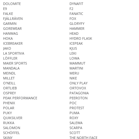
DOLOMITE
DYNAFIT
E9
F2
FALKE
FANATIC
FJÄLLRÄVEN
FOX
GARMIN
GLORYFY
GOREWEAR
HAMMER
HANWAG
HEAD
HOKA
HYDRO FLASK
ICEBREAKER
ICEPEAK
JAKO
KJUS
LA SPORTIVA
LEKI
LÖFFLER
LOWA
MAIER SPORTS
MAMMUT
MANDALA
MARTINI
MEINDL
MERU
MILLET
NIKE
O'NEILL
ONLY PLAY
ORTLIEB
ORTOVOX
OSPREY
PATAGONIA
PEAK PERFORMANCE
PEEROTON
PHENIX
POC
POLAR
PROTEST
PUKY
PUMA
QUIKSILVER
ROXY
RUKKA
SALEWA
SALOMON
SCARPA
SCHÖFFEL
SCOTT
SKINY
THE NORTH FACE