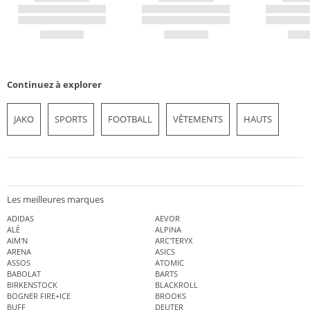
Continuez à explorer
JAKO
SPORTS
FOOTBALL
VÊTEMENTS
HAUTS
Les meilleures marques
ADIDAS
AEVOR
ALÉ
ALPINA
AIM'N
ARC'TERYX
ARENA
ASICS
ASSOS
ATOMIC
BABOLAT
BARTS
BIRKENSTOCK
BLACKROLL
BOGNER FIRE+ICE
BROOKS
BUFF
DEUTER