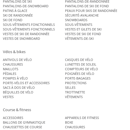
PANTALONS DE SKI
PANTALONS-DE-RANDONNEE
PANTALONS-DE-SNOWBOARD
PANTALONS DE SKI DE FOND
PATINS À GLACE
PEAUX POUR SKIS DE RANDONNÉE
SKI DE RANDONNÉE
SÉCURITÉ-AVALANCHE
SKI DE FOND
SNOWBOARDS
SOUS-VÊTEMENTS FONCTIONNELS
SOUS-VÊTEMENTS
SOUS-VÊTEMENTS FONCTIONNELS
VESTES ET GILETS DE SKI
VESTES DE SKI DE RANDONNÉE
VESTES DE SKI DE FOND
VESTES DE SNOWBOARD
VÊTEMENTS-DE-SKI
Vélos & bikes
ANTIVOLS DE VÉLO
CASQUES DE VÉLO
CHAUSSURES
LUNETTES DE SOLEIL
MAILLOTS
COMPTEURS DE VÉLO
PÉDALES
POIGNÉES DE VÉLO
POMPES À VÉLO
PORTE-BAGAGES
PORTE-VÉLOS ET ACCESSOIRES
PROTECTIONS
SACS À DOS DE VÉLO
SELLES
BÉQUILLES DE VÉLO
TROTTINETTE
VESTES
VÊTEMENTS
Course & fitness
ACCESSOIRES
APPAREILS DE FITNESS
BALLONS DE GYMNASTIQUE
BOXE
CHAUSSETTES DE COURSE
CHAUSSURES