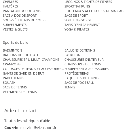
CHEMISES
LEGGINGS & TIGHTS DE FITNESS
HALTÈRES
SPORTNAHRUNG
PANTALONS & COLLANTS
ROULEAUX & ACCESSOIRES DE MASSAGE
SACS À DOS DE SPORT
SACS DE SPORT
SOUS-VÊTEMENTS DE COURSE
SOUTIENS-GORGE
SURVÊTEMENTS
TAPIS D’ENTRAÎNEMENT
VESTES & GILETS
YOGA & PILATES
Sports de balle
BADMINTON
BALLONS DE TENNIS
BALLONS DE FOOTBALL
BASKETBALL
CHAUSSURES TF & MULTI-CRAMPONS
CHAUSSURES D’INTÉRIEUR
CRAMPONS
CHAUSSURES DE TENNIS
CORDAGES DE TENNIS ET ACCESSOIRES DE TENNIS
ÉQUIPEMENT & ACCESSOIRES
GANTS DE GARDIEN DE BUT
PROTÈGE TIBIAS
PADEL TENNIS
RAQUETTES DE TENNIS
SQUASH
SACS DE FOOTBALL
SACS DE TENNIS
TENNIS
VÊTEMENTS DE TENNIS
Aide et contact
Toutes les rubriques d’aide
Courriel:
service@gigasport.fr