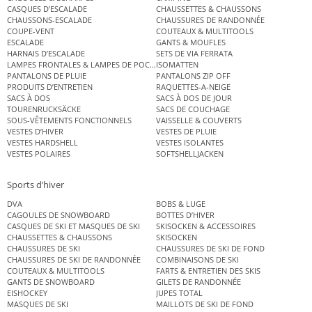
CASQUES D’ESCALADE
CHAUSSETTES & CHAUSSONS
CHAUSSONS-ESCALADE
CHAUSSURES DE RANDONNÉE
COUPE-VENT
COUTEAUX & MULTITOOLS
ESCALADE
GANTS & MOUFLES
HARNAIS D’ESCALADE
SETS DE VIA FERRATA
LAMPES FRONTALES & LAMPES DE POCHE
ISOMATTEN
PANTALONS DE PLUIE
PANTALONS ZIP OFF
PRODUITS D’ENTRETIEN
RAQUETTES-A-NEIGE
SACS À DOS
SACS À DOS DE JOUR
TOURENRUCKSÄCKE
SACS DE COUCHAGE
SOUS-VÊTEMENTS FONCTIONNELS
VAISSELLE & COUVERTS
VESTES D’HIVER
VESTES DE PLUIE
VESTES HARDSHELL
VESTES ISOLANTES
VESTES POLAIRES
SOFTSHELLJACKEN
Sports d’hiver
DVA
BOBS & LUGE
CAGOULES DE SNOWBOARD
BOTTES D’HIVER
CASQUES DE SKI ET MASQUES DE SKI
SKISOCKEN & ACCESSOIRES
CHAUSSETTES & CHAUSSONS
SKISOCKEN
CHAUSSURES DE SKI
CHAUSSURES DE SKI DE FOND
CHAUSSURES DE SKI DE RANDONNÉE
COMBINAISONS DE SKI
COUTEAUX & MULTITOOLS
FARTS & ENTRETIEN DES SKIS
GANTS DE SNOWBOARD
GILETS DE RANDONNÉE
EISHOCKEY
JUPES TOTAL
MASQUES DE SKI
MAILLOTS DE SKI DE FOND