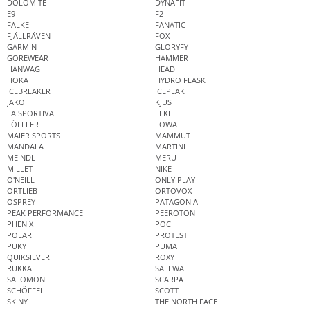
DOLOMITE
DYNAFIT
E9
F2
FALKE
FANATIC
FJÄLLRÄVEN
FOX
GARMIN
GLORYFY
GOREWEAR
HAMMER
HANWAG
HEAD
HOKA
HYDRO FLASK
ICEBREAKER
ICEPEAK
JAKO
KJUS
LA SPORTIVA
LEKI
LÖFFLER
LOWA
MAIER SPORTS
MAMMUT
MANDALA
MARTINI
MEINDL
MERU
MILLET
NIKE
O'NEILL
ONLY PLAY
ORTLIEB
ORTOVOX
OSPREY
PATAGONIA
PEAK PERFORMANCE
PEEROTON
PHENIX
POC
POLAR
PROTEST
PUKY
PUMA
QUIKSILVER
ROXY
RUKKA
SALEWA
SALOMON
SCARPA
SCHÖFFEL
SCOTT
SKINY
THE NORTH FACE