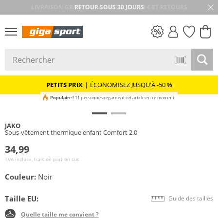
RETOUR SOUS 30 JOURS
PETITS PRIX
PETITS PRIX
|
ÉCONOMISEZ JUSQU'À -50 %
Populaire !
11 personnes regardent cet article en ce moment
JAKO
Sous-vêtement thermique enfant Comfort 2.0
34,99
TVA incluse, frais de port en sus
Couleur:
Noir
Taille EU:
Guide des tailles
Quelle taille me convient ?