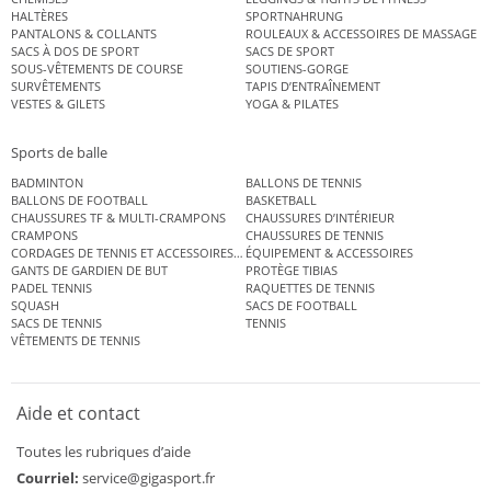
HALTÈRES
SPORTNAHRUNG
PANTALONS & COLLANTS
ROULEAUX & ACCESSOIRES DE MASSAGE
SACS À DOS DE SPORT
SACS DE SPORT
SOUS-VÊTEMENTS DE COURSE
SOUTIENS-GORGE
SURVÊTEMENTS
TAPIS D’ENTRAÎNEMENT
VESTES & GILETS
YOGA & PILATES
Sports de balle
BADMINTON
BALLONS DE TENNIS
BALLONS DE FOOTBALL
BASKETBALL
CHAUSSURES TF & MULTI-CRAMPONS
CHAUSSURES D’INTÉRIEUR
CRAMPONS
CHAUSSURES DE TENNIS
CORDAGES DE TENNIS ET ACCESSOIRES DE TENNIS
ÉQUIPEMENT & ACCESSOIRES
GANTS DE GARDIEN DE BUT
PROTÈGE TIBIAS
PADEL TENNIS
RAQUETTES DE TENNIS
SQUASH
SACS DE FOOTBALL
SACS DE TENNIS
TENNIS
VÊTEMENTS DE TENNIS
Aide et contact
Toutes les rubriques d’aide
Courriel:
service@gigasport.fr