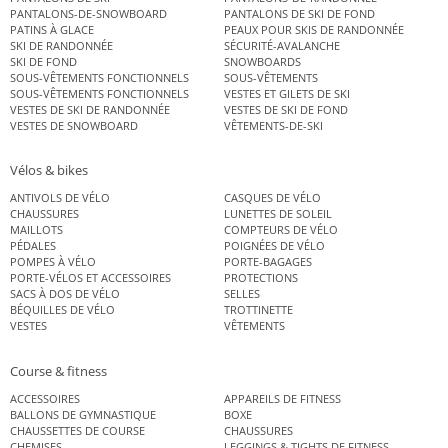
PANTALONS-DE-SNOWBOARD
PANTALONS DE SKI DE FOND
PATINS À GLACE
PEAUX POUR SKIS DE RANDONNÉE
SKI DE RANDONNÉE
SÉCURITÉ-AVALANCHE
SKI DE FOND
SNOWBOARDS
SOUS-VÊTEMENTS FONCTIONNELS
SOUS-VÊTEMENTS
SOUS-VÊTEMENTS FONCTIONNELS
VESTES ET GILETS DE SKI
VESTES DE SKI DE RANDONNÉE
VESTES DE SKI DE FOND
VESTES DE SNOWBOARD
VÊTEMENTS-DE-SKI
Vélos & bikes
ANTIVOLS DE VÉLO
CASQUES DE VÉLO
CHAUSSURES
LUNETTES DE SOLEIL
MAILLOTS
COMPTEURS DE VÉLO
PÉDALES
POIGNÉES DE VÉLO
POMPES À VÉLO
PORTE-BAGAGES
PORTE-VÉLOS ET ACCESSOIRES
PROTECTIONS
SACS À DOS DE VÉLO
SELLES
BÉQUILLES DE VÉLO
TROTTINETTE
VESTES
VÊTEMENTS
Course & fitness
ACCESSOIRES
APPAREILS DE FITNESS
BALLONS DE GYMNASTIQUE
BOXE
CHAUSSETTES DE COURSE
CHAUSSURES
CHEMISES
LEGGINGS & TIGHTS DE FITNESS