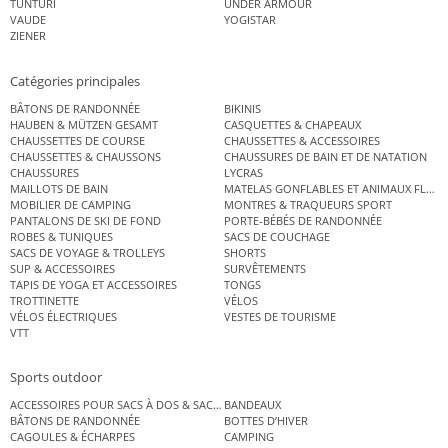
TUNTURI
UNDER ARMOUR
VAUDE
YOGISTAR
ZIENER
Catégories principales
BÂTONS DE RANDONNÉE
BIKINIS
HAUBEN & MÜTZEN GESAMT
CASQUETTES & CHAPEAUX
CHAUSSETTES DE COURSE
CHAUSSETTES & ACCESSOIRES
CHAUSSETTES & CHAUSSONS
CHAUSSURES DE BAIN ET DE NATATION
CHAUSSURES
LYCRAS
MAILLOTS DE BAIN
MATELAS GONFLABLES ET ANIMAUX FLOT
MOBILIER DE CAMPING
MONTRES & TRAQUEURS SPORT
PANTALONS DE SKI DE FOND
PORTE-BÉBÉS DE RANDONNÉE
ROBES & TUNIQUES
SACS DE COUCHAGE
SACS DE VOYAGE & TROLLEYS
SHORTS
SUP & ACCESSOIRES
SURVÊTEMENTS
TAPIS DE YOGA ET ACCESSOIRES
TONGS
TROTTINETTE
VÉLOS
VÉLOS ÉLECTRIQUES
VESTES DE TOURISME
VTT
Sports outdoor
ACCESSOIRES POUR SACS À DOS & SACS ÉTANCHES
BANDEAUX
BÂTONS DE RANDONNÉE
BOTTES D’HIVER
CAGOULES & ÉCHARPES
CAMPING