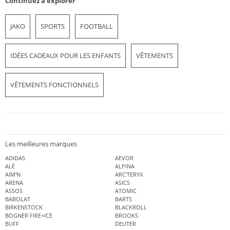
Continuez à explorer
JAKO
SPORTS
FOOTBALL
IDÉES CADEAUX POUR LES ENFANTS
VÊTEMENTS
VÊTEMENTS FONCTIONNELS
Les meilleures marques
ADIDAS
AEVOR
ALÉ
ALPINA
AIM'N
ARC'TERYX
ARENA
ASICS
ASSOS
ATOMIC
BABOLAT
BARTS
BIRKENSTOCK
BLACKROLL
BOGNER FIRE+ICE
BROOKS
BUFF
DEUTER