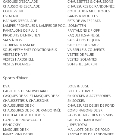
CASQUES D’ESCALADE
CHAUSSETTES & CHAUSSONS
CHAUSSONS-ESCALADE
CHAUSSURES DE RANDONNÉE
COUPE-VENT
COUTEAUX & MULTITOOLS
ESCALADE
GANTS & MOUFLES
HARNAIS D’ESCALADE
SETS DE VIA FERRATA
LAMPES FRONTALES & LAMPES DE POCHE
ISOMATTEN
PANTALONS DE PLUIE
PANTALONS ZIP OFF
PRODUITS D’ENTRETIEN
RAQUETTES-A-NEIGE
SACS À DOS
SACS À DOS DE JOUR
TOURENRUCKSÄCKE
SACS DE COUCHAGE
SOUS-VÊTEMENTS FONCTIONNELS
VAISSELLE & COUVERTS
VESTES D’HIVER
VESTES DE PLUIE
VESTES HARDSHELL
VESTES ISOLANTES
VESTES POLAIRES
SOFTSHELLJACKEN
Sports d’hiver
DVA
BOBS & LUGE
CAGOULES DE SNOWBOARD
BOTTES D’HIVER
CASQUES DE SKI ET MASQUES DE SKI
SKISOCKEN & ACCESSOIRES
CHAUSSETTES & CHAUSSONS
SKISOCKEN
CHAUSSURES DE SKI
CHAUSSURES DE SKI DE FOND
CHAUSSURES DE SKI DE RANDONNÉE
COMBINAISONS DE SKI
COUTEAUX & MULTITOOLS
FARTS & ENTRETIEN DES SKIS
GANTS DE SNOWBOARD
GILETS DE RANDONNÉE
EISHOCKEY
JUPES TOTAL
MASQUES DE SKI
MAILLOTS DE SKI DE FOND
PANTALONS DE SKI
PANTALONS-DE-RANDONNEE