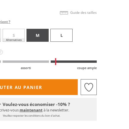
Guide des tailles
vient ?
S
M
L
Alternatives
?
assorti
coupe ample
UTER AU PANIER
Voulez-vous économiser -10% ?
crivez-vous
maintenant
à la newsletter.
Veuillez respecter les conditions du bon d'achat.