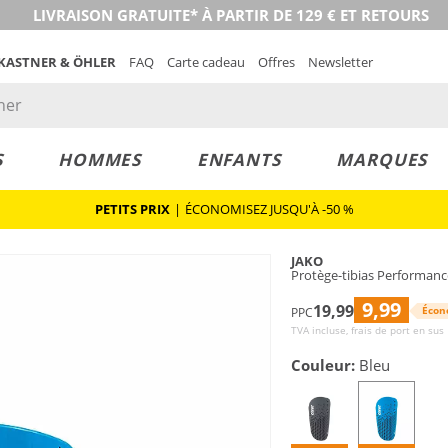
LIVRAISON GRATUITE* À PARTIR DE 129 € ET RETOURS
 KASTNER & ÖHLER
FAQ
Carte cadeau
Offres
Newsletter
S
HOMMES
ENFANTS
MARQUES
PETITS PRIX
|
ÉCONOMISEZ JUSQU'À -50 %
JAKO
Protège-tibias Performanc
9,99
19,99
Écon
PPC
TVA incluse, frais de port en sus
Couleur:
Bleu