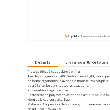
Populaire !
2 personnes ont actuellement
Détails
Livraison & Retours
Protège-tibias à coque dure à enfiler
Avec le protège-tibias JAKO Performance Light, ton expér
de forme ergonomique avec de la mousse EVA souple à l'in
tibia à ta jambe dans toutes les situations.
Protège-tibias léger à enfiler
Chaussette en polyester-élasthanne élastique pour la fix
Nom de la couleur : Jako Blau
Matériau : Coque dure de forme ergonomique avec mous
N° art. :2900274244835