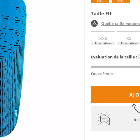
DEAL
DEAL
Taille EU:
Quelle taille me con
XXS
XS
Alternatives
Alternatives
Évaluation de la taille :
Coupe étroite
AJO
Ins