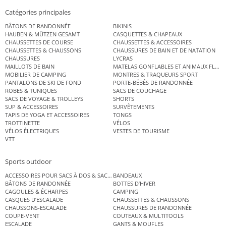
Catégories principales
BÂTONS DE RANDONNÉE
BIKINIS
HAUBEN & MÜTZEN GESAMT
CASQUETTES & CHAPEAUX
CHAUSSETTES DE COURSE
CHAUSSETTES & ACCESSOIRES
CHAUSSETTES & CHAUSSONS
CHAUSSURES DE BAIN ET DE NATATION
CHAUSSURES
LYCRAS
MAILLOTS DE BAIN
MATELAS GONFLABLES ET ANIMAUX FLOT
MOBILIER DE CAMPING
MONTRES & TRAQUEURS SPORT
PANTALONS DE SKI DE FOND
PORTE-BÉBÉS DE RANDONNÉE
ROBES & TUNIQUES
SACS DE COUCHAGE
SACS DE VOYAGE & TROLLEYS
SHORTS
SUP & ACCESSOIRES
SURVÊTEMENTS
TAPIS DE YOGA ET ACCESSOIRES
TONGS
TROTTINETTE
VÉLOS
VÉLOS ÉLECTRIQUES
VESTES DE TOURISME
VTT
Sports outdoor
ACCESSOIRES POUR SACS À DOS & SACS ÉTANCHES
BANDEAUX
BÂTONS DE RANDONNÉE
BOTTES D’HIVER
CAGOULES & ÉCHARPES
CAMPING
CASQUES D’ESCALADE
CHAUSSETTES & CHAUSSONS
CHAUSSONS-ESCALADE
CHAUSSURES DE RANDONNÉE
COUPE-VENT
COUTEAUX & MULTITOOLS
ESCALADE
GANTS & MOUFLES