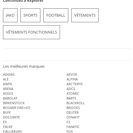
Continuez à explorer
JAKO
SPORTS
FOOTBALL
VÊTEMENTS
VÊTEMENTS FONCTIONNELS
Les meilleures marques
ADIDAS
AEVOR
ALÉ
ALPINA
AIM'N
ARC'TERYX
ARENA
ASICS
ASSOS
ATOMIC
BABOLAT
BARTS
BIRKENSTOCK
BLACKROLL
BOGNER FIRE+ICE
BROOKS
BUFF
DEUTER
DOLOMITE
DYNAFIT
E9
F2
FALKE
FANATIC
FJÄLLRÄVEN
FOX