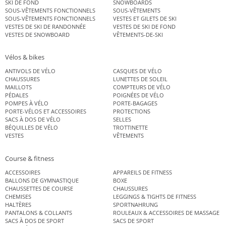
SKI DE FOND
SNOWBOARDS
SOUS-VÊTEMENTS FONCTIONNELS
SOUS-VÊTEMENTS
SOUS-VÊTEMENTS FONCTIONNELS
VESTES ET GILETS DE SKI
VESTES DE SKI DE RANDONNÉE
VESTES DE SKI DE FOND
VESTES DE SNOWBOARD
VÊTEMENTS-DE-SKI
Vélos & bikes
ANTIVOLS DE VÉLO
CASQUES DE VÉLO
CHAUSSURES
LUNETTES DE SOLEIL
MAILLOTS
COMPTEURS DE VÉLO
PÉDALES
POIGNÉES DE VÉLO
POMPES À VÉLO
PORTE-BAGAGES
PORTE-VÉLOS ET ACCESSOIRES
PROTECTIONS
SACS À DOS DE VÉLO
SELLES
BÉQUILLES DE VÉLO
TROTTINETTE
VESTES
VÊTEMENTS
Course & fitness
ACCESSOIRES
APPAREILS DE FITNESS
BALLONS DE GYMNASTIQUE
BOXE
CHAUSSETTES DE COURSE
CHAUSSURES
CHEMISES
LEGGINGS & TIGHTS DE FITNESS
HALTÈRES
SPORTNAHRUNG
PANTALONS & COLLANTS
ROULEAUX & ACCESSOIRES DE MASSAGE
SACS À DOS DE SPORT
SACS DE SPORT