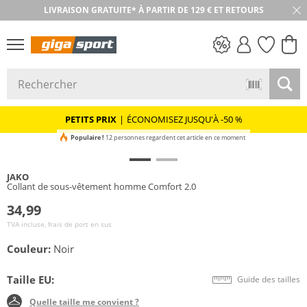
LIVRAISON GRATUITE* À PARTIR DE 129 € ET RETOURS
RETOUR SOUS 30 JOURS
PETITS PRIX
PETITS PRIX
|
ÉCONOMISEZ JUSQU'À -50 %
Populaire !
12 personnes regardent cet article en ce moment
JAKO
Collant de sous-vêtement homme Comfort 2.0
34,99
TVA incluse, frais de port en sus
Couleur:
Noir
Taille EU:
Guide des tailles
Quelle taille me convient ?