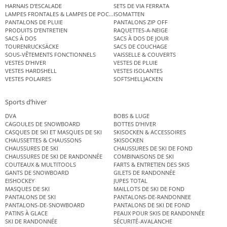
HARNAIS D’ESCALADE
SETS DE VIA FERRATA
LAMPES FRONTALES & LAMPES DE POCHE
ISOMATTEN
PANTALONS DE PLUIE
PANTALONS ZIP OFF
PRODUITS D’ENTRETIEN
RAQUETTES-A-NEIGE
SACS À DOS
SACS À DOS DE JOUR
TOURENRUCKSÄCKE
SACS DE COUCHAGE
SOUS-VÊTEMENTS FONCTIONNELS
VAISSELLE & COUVERTS
VESTES D’HIVER
VESTES DE PLUIE
VESTES HARDSHELL
VESTES ISOLANTES
VESTES POLAIRES
SOFTSHELLJACKEN
Sports d’hiver
DVA
BOBS & LUGE
CAGOULES DE SNOWBOARD
BOTTES D’HIVER
CASQUES DE SKI ET MASQUES DE SKI
SKISOCKEN & ACCESSOIRES
CHAUSSETTES & CHAUSSONS
SKISOCKEN
CHAUSSURES DE SKI
CHAUSSURES DE SKI DE FOND
CHAUSSURES DE SKI DE RANDONNÉE
COMBINAISONS DE SKI
COUTEAUX & MULTITOOLS
FARTS & ENTRETIEN DES SKIS
GANTS DE SNOWBOARD
GILETS DE RANDONNÉE
EISHOCKEY
JUPES TOTAL
MASQUES DE SKI
MAILLOTS DE SKI DE FOND
PANTALONS DE SKI
PANTALONS-DE-RANDONNEE
PANTALONS-DE-SNOWBOARD
PANTALONS DE SKI DE FOND
PATINS À GLACE
PEAUX POUR SKIS DE RANDONNÉE
SKI DE RANDONNÉE
SÉCURITÉ-AVALANCHE