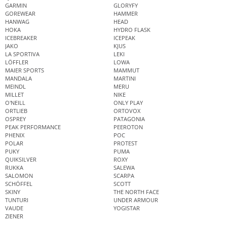
GARMIN
GLORYFY
GOREWEAR
HAMMER
HANWAG
HEAD
HOKA
HYDRO FLASK
ICEBREAKER
ICEPEAK
JAKO
KJUS
LA SPORTIVA
LEKI
LÖFFLER
LOWA
MAIER SPORTS
MAMMUT
MANDALA
MARTINI
MEINDL
MERU
MILLET
NIKE
O'NEILL
ONLY PLAY
ORTLIEB
ORTOVOX
OSPREY
PATAGONIA
PEAK PERFORMANCE
PEEROTON
PHENIX
POC
POLAR
PROTEST
PUKY
PUMA
QUIKSILVER
ROXY
RUKKA
SALEWA
SALOMON
SCARPA
SCHÖFFEL
SCOTT
SKINY
THE NORTH FACE
TUNTURI
UNDER ARMOUR
VAUDE
YOGISTAR
ZIENER