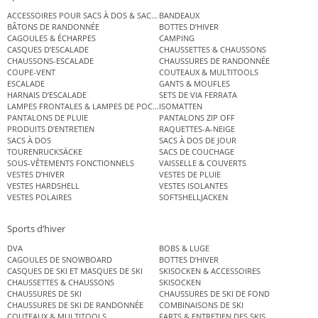
ACCESSOIRES POUR SACS À DOS & SACS ÉTANCHES
BANDEAUX
BÂTONS DE RANDONNÉE
BOTTES D’HIVER
CAGOULES & ÉCHARPES
CAMPING
CASQUES D’ESCALADE
CHAUSSETTES & CHAUSSONS
CHAUSSONS-ESCALADE
CHAUSSURES DE RANDONNÉE
COUPE-VENT
COUTEAUX & MULTITOOLS
ESCALADE
GANTS & MOUFLES
HARNAIS D’ESCALADE
SETS DE VIA FERRATA
LAMPES FRONTALES & LAMPES DE POCHE
ISOMATTEN
PANTALONS DE PLUIE
PANTALONS ZIP OFF
PRODUITS D’ENTRETIEN
RAQUETTES-A-NEIGE
SACS À DOS
SACS À DOS DE JOUR
TOURENRUCKSÄCKE
SACS DE COUCHAGE
SOUS-VÊTEMENTS FONCTIONNELS
VAISSELLE & COUVERTS
VESTES D’HIVER
VESTES DE PLUIE
VESTES HARDSHELL
VESTES ISOLANTES
VESTES POLAIRES
SOFTSHELLJACKEN
Sports d’hiver
DVA
BOBS & LUGE
CAGOULES DE SNOWBOARD
BOTTES D’HIVER
CASQUES DE SKI ET MASQUES DE SKI
SKISOCKEN & ACCESSOIRES
CHAUSSETTES & CHAUSSONS
SKISOCKEN
CHAUSSURES DE SKI
CHAUSSURES DE SKI DE FOND
CHAUSSURES DE SKI DE RANDONNÉE
COMBINAISONS DE SKI
COUTEAUX & MULTITOOLS
FARTS & ENTRETIEN DES SKIS