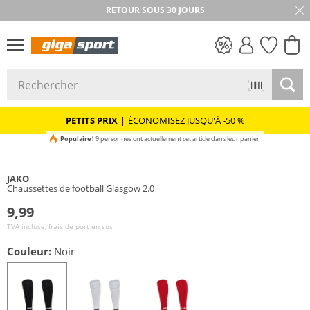
RETOUR SOUS 30 JOURS
PETITS PRIX
PETITS PRIX
|
ÉCONOMISEZ JUSQU'À -50 %
Populaire !
9 personnes ont actuellement cet article dans leur panier
JAKO
Chaussettes de football Glasgow 2.0
9,99
TVA incluse, frais de port en sus
Couleur:
Noir