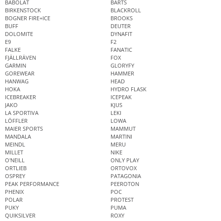
BABOLAT
BARTS
BIRKENSTOCK
BLACKROLL
BOGNER FIRE+ICE
BROOKS
BUFF
DEUTER
DOLOMITE
DYNAFIT
E9
F2
FALKE
FANATIC
FJÄLLRÄVEN
FOX
GARMIN
GLORYFY
GOREWEAR
HAMMER
HANWAG
HEAD
HOKA
HYDRO FLASK
ICEBREAKER
ICEPEAK
JAKO
KJUS
LA SPORTIVA
LEKI
LÖFFLER
LOWA
MAIER SPORTS
MAMMUT
MANDALA
MARTINI
MEINDL
MERU
MILLET
NIKE
O'NEILL
ONLY PLAY
ORTLIEB
ORTOVOX
OSPREY
PATAGONIA
PEAK PERFORMANCE
PEEROTON
PHENIX
POC
POLAR
PROTEST
PUKY
PUMA
QUIKSILVER
ROXY