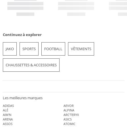
Continuez à explorer
JAKO
SPORTS
FOOTBALL
VÊTEMENTS
CHAUSSETTES & ACCESSOIRES
Les meilleures marques
ADIDAS
AEVOR
ALÉ
ALPINA
AIM'N
ARC'TERYX
ARENA
ASICS
ASSOS
ATOMIC