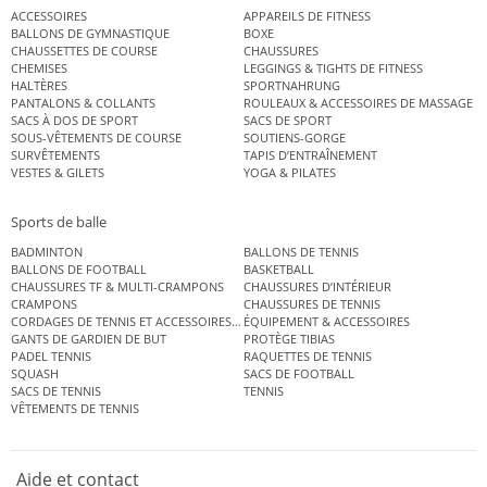
ACCESSOIRES
APPAREILS DE FITNESS
BALLONS DE GYMNASTIQUE
BOXE
CHAUSSETTES DE COURSE
CHAUSSURES
CHEMISES
LEGGINGS & TIGHTS DE FITNESS
HALTÈRES
SPORTNAHRUNG
PANTALONS & COLLANTS
ROULEAUX & ACCESSOIRES DE MASSAGE
SACS À DOS DE SPORT
SACS DE SPORT
SOUS-VÊTEMENTS DE COURSE
SOUTIENS-GORGE
SURVÊTEMENTS
TAPIS D’ENTRAÎNEMENT
VESTES & GILETS
YOGA & PILATES
Sports de balle
BADMINTON
BALLONS DE TENNIS
BALLONS DE FOOTBALL
BASKETBALL
CHAUSSURES TF & MULTI-CRAMPONS
CHAUSSURES D’INTÉRIEUR
CRAMPONS
CHAUSSURES DE TENNIS
CORDAGES DE TENNIS ET ACCESSOIRES DE TENNIS
ÉQUIPEMENT & ACCESSOIRES
GANTS DE GARDIEN DE BUT
PROTÈGE TIBIAS
PADEL TENNIS
RAQUETTES DE TENNIS
SQUASH
SACS DE FOOTBALL
SACS DE TENNIS
TENNIS
VÊTEMENTS DE TENNIS
Aide et contact