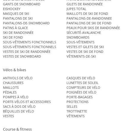
GANTS DE SNOWBOARD
GILETS DE RANDONNÉE
EISHOCKEY
JUPES TOTAL
MASQUES DE SKI
MAILLOTS DE SKI DE FOND
PANTALONS DE SKI
PANTALONS-DE-RANDONNEE
PANTALONS-DE-SNOWBOARD
PANTALONS DE SKI DE FOND
PATINS À GLACE
PEAUX POUR SKIS DE RANDONNÉE
SKI DE RANDONNÉE
SÉCURITÉ-AVALANCHE
SKI DE FOND
SNOWBOARDS
SOUS-VÊTEMENTS FONCTIONNELS
SOUS-VÊTEMENTS
SOUS-VÊTEMENTS FONCTIONNELS
VESTES ET GILETS DE SKI
VESTES DE SKI DE RANDONNÉE
VESTES DE SKI DE FOND
VESTES DE SNOWBOARD
VÊTEMENTS-DE-SKI
Vélos & bikes
ANTIVOLS DE VÉLO
CASQUES DE VÉLO
CHAUSSURES
LUNETTES DE SOLEIL
MAILLOTS
COMPTEURS DE VÉLO
PÉDALES
POIGNÉES DE VÉLO
POMPES À VÉLO
PORTE-BAGAGES
PORTE-VÉLOS ET ACCESSOIRES
PROTECTIONS
SACS À DOS DE VÉLO
SELLES
BÉQUILLES DE VÉLO
TROTTINETTE
VESTES
VÊTEMENTS
Course & fitness