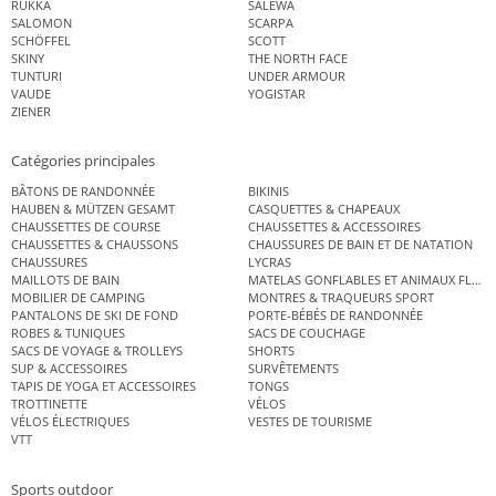
RUKKA
SALEWA
SALOMON
SCARPA
SCHÖFFEL
SCOTT
SKINY
THE NORTH FACE
TUNTURI
UNDER ARMOUR
VAUDE
YOGISTAR
ZIENER
Catégories principales
BÂTONS DE RANDONNÉE
BIKINIS
HAUBEN & MÜTZEN GESAMT
CASQUETTES & CHAPEAUX
CHAUSSETTES DE COURSE
CHAUSSETTES & ACCESSOIRES
CHAUSSETTES & CHAUSSONS
CHAUSSURES DE BAIN ET DE NATATION
CHAUSSURES
LYCRAS
MAILLOTS DE BAIN
MATELAS GONFLABLES ET ANIMAUX FLOT
MOBILIER DE CAMPING
MONTRES & TRAQUEURS SPORT
PANTALONS DE SKI DE FOND
PORTE-BÉBÉS DE RANDONNÉE
ROBES & TUNIQUES
SACS DE COUCHAGE
SACS DE VOYAGE & TROLLEYS
SHORTS
SUP & ACCESSOIRES
SURVÊTEMENTS
TAPIS DE YOGA ET ACCESSOIRES
TONGS
TROTTINETTE
VÉLOS
VÉLOS ÉLECTRIQUES
VESTES DE TOURISME
VTT
Sports outdoor