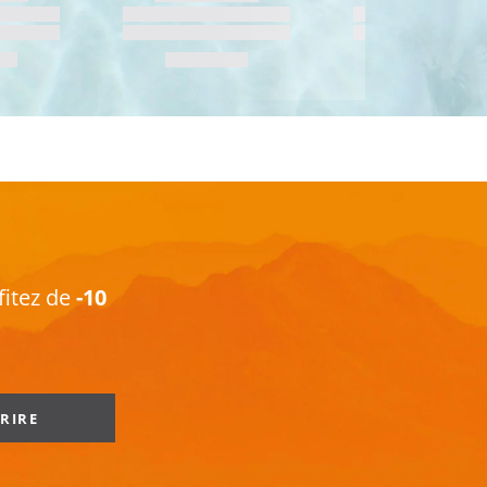
fitez de
-10
CRIRE