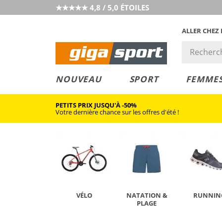
★★★★★ 4,8 / 5,0 ÉTOILES
ALLER CHEZ
PRIX &
PETITS PRIX
NOUVEAU
SPORT
FEMME
VALEUR
PETITS PRIX JUSQU'À -50%
Votre dernière chance sur les offres d'été !
VÉLO
NATATION &
RUNNIN
PLAGE