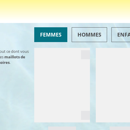
FEMMES
HOMMES
ENF
tout ce dont vous
des
maillots de
oires
.