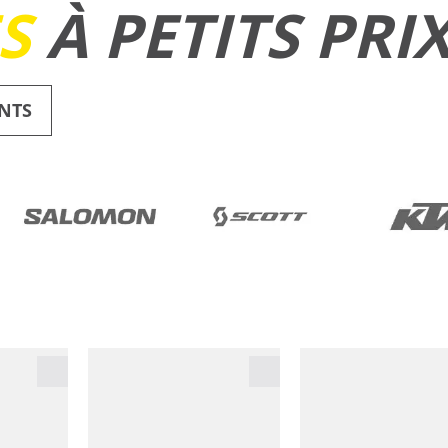
ES
À PETITS PRI
NTS
RUNNING