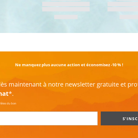
EN SAVOIR PLUS
Ne manquez plus aucune action et économisez -10 % !
s maintenant à notre newsletter gratuite et pro
hat
*.
plètes du bon
S’INS