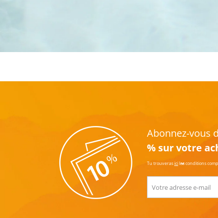
Abonnez-vous dè
% sur votre ac
Tu trouveras
ici
les conditions com