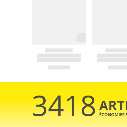
3418
ART
ÉCONOMIES 