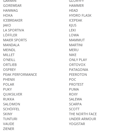
GARMIN
GLORYFY
GOREWEAR
HAMMER
HANWAG
HEAD
HOKA
HYDRO FLASK
ICEBREAKER
ICEPEAK
JAKO
KJUS
LA SPORTIVA
LEKI
LÖFFLER
LOWA
MAIER SPORTS
MAMMUT
MANDALA
MARTINI
MEINDL
MERU
MILLET
NIKE
O'NEILL
ONLY PLAY
ORTLIEB
ORTOVOX
OSPREY
PATAGONIA
PEAK PERFORMANCE
PEEROTON
PHENIX
POC
POLAR
PROTEST
PUKY
PUMA
QUIKSILVER
ROXY
RUKKA
SALEWA
SALOMON
SCARPA
SCHÖFFEL
SCOTT
SKINY
THE NORTH FACE
TUNTURI
UNDER ARMOUR
VAUDE
YOGISTAR
ZIENER