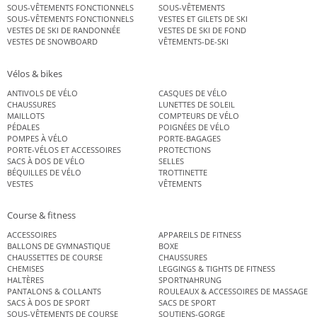
SOUS-VÊTEMENTS FONCTIONNELS
SOUS-VÊTEMENTS
SOUS-VÊTEMENTS FONCTIONNELS
VESTES ET GILETS DE SKI
VESTES DE SKI DE RANDONNÉE
VESTES DE SKI DE FOND
VESTES DE SNOWBOARD
VÊTEMENTS-DE-SKI
Vélos & bikes
ANTIVOLS DE VÉLO
CASQUES DE VÉLO
CHAUSSURES
LUNETTES DE SOLEIL
MAILLOTS
COMPTEURS DE VÉLO
PÉDALES
POIGNÉES DE VÉLO
POMPES À VÉLO
PORTE-BAGAGES
PORTE-VÉLOS ET ACCESSOIRES
PROTECTIONS
SACS À DOS DE VÉLO
SELLES
BÉQUILLES DE VÉLO
TROTTINETTE
VESTES
VÊTEMENTS
Course & fitness
ACCESSOIRES
APPAREILS DE FITNESS
BALLONS DE GYMNASTIQUE
BOXE
CHAUSSETTES DE COURSE
CHAUSSURES
CHEMISES
LEGGINGS & TIGHTS DE FITNESS
HALTÈRES
SPORTNAHRUNG
PANTALONS & COLLANTS
ROULEAUX & ACCESSOIRES DE MASSAGE
SACS À DOS DE SPORT
SACS DE SPORT
SOUS-VÊTEMENTS DE COURSE
SOUTIENS-GORGE