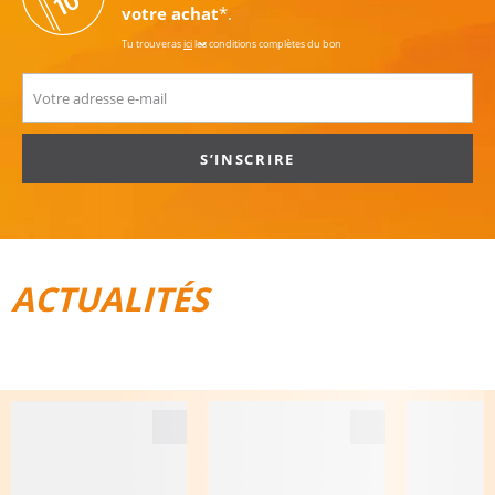
votre achat
*.
Tu trouveras
ici
les conditions complètes du bon
S’INSCRIRE
ACTUALITÉS
TOUT POUR LE VÉLO
BAGAGES DE VOYAGE