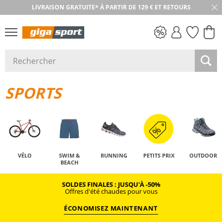
LIVRAISON GRATUITE* À PARTIR DE 129 € ET RETOURS
RETOUR SOUS 30 JOURS
PETITS PRIX
SPORTS
VÉLO
SWIM &
RUNNING
PETITS PRIX
OUTDOOR
BEACH
SOLDES FINALES : JUSQU'À -50%
Offres d'été chaudes pour vous
ÉCONOMISEZ MAINTENANT