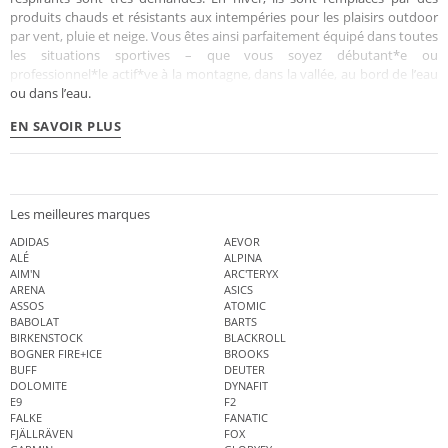
produits chauds et résistants aux intempéries pour les plaisirs outdoor
par vent, pluie et neige. Vous êtes ainsi parfaitement équipé dans toutes
les situations sportives – que vous soyez débutant*e ou
professionnel*le actif*ve à la montagne, dans la vallée, au bord de l’eau
ou dans l’eau.
EN SAVOIR PLUS
Les meilleures marques
ADIDAS
AEVOR
ALÉ
ALPINA
AIM'N
ARC'TERYX
ARENA
ASICS
ASSOS
ATOMIC
BABOLAT
BARTS
BIRKENSTOCK
BLACKROLL
BOGNER FIRE+ICE
BROOKS
BUFF
DEUTER
DOLOMITE
DYNAFIT
E9
F2
FALKE
FANATIC
FJÄLLRÄVEN
FOX