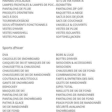
HARNAIS D’ESCALADE
SETS DE VIA FERRATA
LAMPES FRONTALES & LAMPES DE POCHE
ISOMATTEN
PANTALONS DE PLUIE
PANTALONS ZIP OFF
PRODUITS D’ENTRETIEN
RAQUETTES-A-NEIGE
SACS À DOS
SACS À DOS DE JOUR
TOURENRUCKSÄCKE
SACS DE COUCHAGE
SOUS-VÊTEMENTS FONCTIONNELS
VAISSELLE & COUVERTS
VESTES D’HIVER
VESTES DE PLUIE
VESTES HARDSHELL
VESTES ISOLANTES
VESTES POLAIRES
SOFTSHELLJACKEN
Sports d’hiver
DVA
BOBS & LUGE
CAGOULES DE SNOWBOARD
BOTTES D’HIVER
CASQUES DE SKI ET MASQUES DE SKI
SKISOCKEN & ACCESSOIRES
CHAUSSETTES & CHAUSSONS
SKISOCKEN
CHAUSSURES DE SKI
CHAUSSURES DE SKI DE FOND
CHAUSSURES DE SKI DE RANDONNÉE
COMBINAISONS DE SKI
COUTEAUX & MULTITOOLS
FARTS & ENTRETIEN DES SKIS
GANTS DE SNOWBOARD
GILETS DE RANDONNÉE
EISHOCKEY
JUPES TOTAL
MASQUES DE SKI
MAILLOTS DE SKI DE FOND
PANTALONS DE SKI
PANTALONS-DE-RANDONNEE
PANTALONS-DE-SNOWBOARD
PANTALONS DE SKI DE FOND
PATINS À GLACE
PEAUX POUR SKIS DE RANDONNÉE
SKI DE RANDONNÉE
SÉCURITÉ-AVALANCHE
SKI DE FOND
SNOWBOARDS