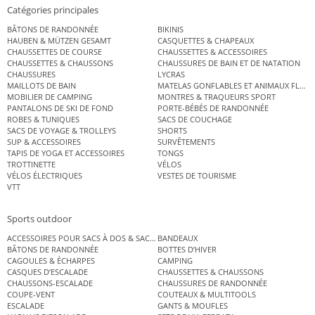
Catégories principales
BÂTONS DE RANDONNÉE
BIKINIS
HAUBEN & MÜTZEN GESAMT
CASQUETTES & CHAPEAUX
CHAUSSETTES DE COURSE
CHAUSSETTES & ACCESSOIRES
CHAUSSETTES & CHAUSSONS
CHAUSSURES DE BAIN ET DE NATATION
CHAUSSURES
LYCRAS
MAILLOTS DE BAIN
MATELAS GONFLABLES ET ANIMAUX FLOT
MOBILIER DE CAMPING
MONTRES & TRAQUEURS SPORT
PANTALONS DE SKI DE FOND
PORTE-BÉBÉS DE RANDONNÉE
ROBES & TUNIQUES
SACS DE COUCHAGE
SACS DE VOYAGE & TROLLEYS
SHORTS
SUP & ACCESSOIRES
SURVÊTEMENTS
TAPIS DE YOGA ET ACCESSOIRES
TONGS
TROTTINETTE
VÉLOS
VÉLOS ÉLECTRIQUES
VESTES DE TOURISME
VTT
Sports outdoor
ACCESSOIRES POUR SACS À DOS & SACS ÉTANCHES
BANDEAUX
BÂTONS DE RANDONNÉE
BOTTES D’HIVER
CAGOULES & ÉCHARPES
CAMPING
CASQUES D’ESCALADE
CHAUSSETTES & CHAUSSONS
CHAUSSONS-ESCALADE
CHAUSSURES DE RANDONNÉE
COUPE-VENT
COUTEAUX & MULTITOOLS
ESCALADE
GANTS & MOUFLES