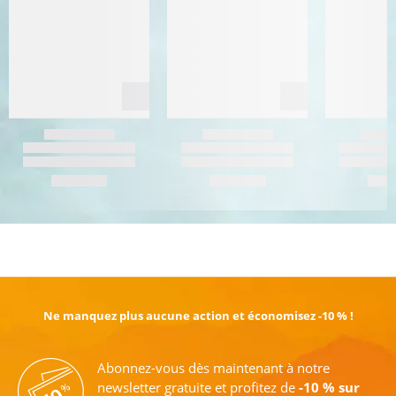
EN SAVOIR PLUS
Ne manquez plus aucune action et économisez -10 % !
Abonnez-vous dès maintenant à notre
newsletter gratuite et profitez de
-10 % sur