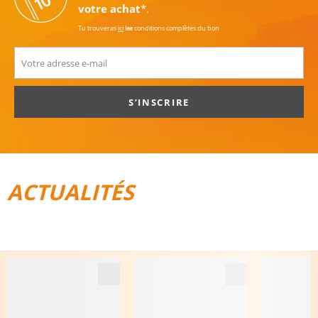
votre achat
*.
Tu trouveras
ici
les conditions complètes du bon
S’INSCRIRE
ACTUALITÉS
TOUT POUR LE VÉLO
BAGAGES DE VOYAGE