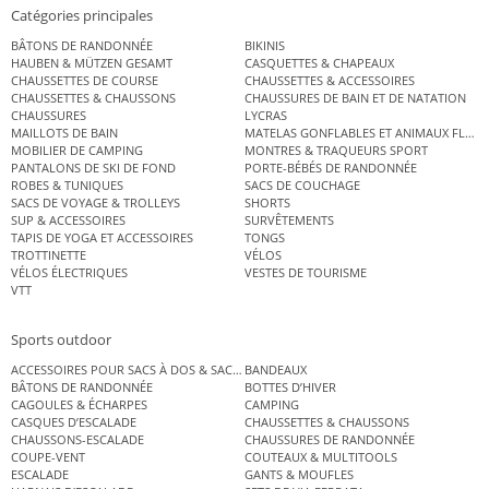
Catégories principales
BÂTONS DE RANDONNÉE
BIKINIS
HAUBEN & MÜTZEN GESAMT
CASQUETTES & CHAPEAUX
CHAUSSETTES DE COURSE
CHAUSSETTES & ACCESSOIRES
CHAUSSETTES & CHAUSSONS
CHAUSSURES DE BAIN ET DE NATATION
CHAUSSURES
LYCRAS
MAILLOTS DE BAIN
MATELAS GONFLABLES ET ANIMAUX FLOT
MOBILIER DE CAMPING
MONTRES & TRAQUEURS SPORT
PANTALONS DE SKI DE FOND
PORTE-BÉBÉS DE RANDONNÉE
ROBES & TUNIQUES
SACS DE COUCHAGE
SACS DE VOYAGE & TROLLEYS
SHORTS
SUP & ACCESSOIRES
SURVÊTEMENTS
TAPIS DE YOGA ET ACCESSOIRES
TONGS
TROTTINETTE
VÉLOS
VÉLOS ÉLECTRIQUES
VESTES DE TOURISME
VTT
Sports outdoor
ACCESSOIRES POUR SACS À DOS & SACS ÉTANCHES
BANDEAUX
BÂTONS DE RANDONNÉE
BOTTES D’HIVER
CAGOULES & ÉCHARPES
CAMPING
CASQUES D’ESCALADE
CHAUSSETTES & CHAUSSONS
CHAUSSONS-ESCALADE
CHAUSSURES DE RANDONNÉE
COUPE-VENT
COUTEAUX & MULTITOOLS
ESCALADE
GANTS & MOUFLES