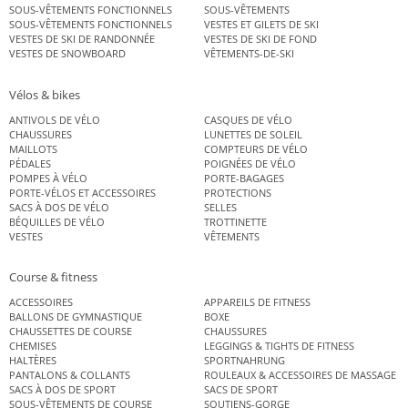
SOUS-VÊTEMENTS FONCTIONNELS
SOUS-VÊTEMENTS
SOUS-VÊTEMENTS FONCTIONNELS
VESTES ET GILETS DE SKI
VESTES DE SKI DE RANDONNÉE
VESTES DE SKI DE FOND
VESTES DE SNOWBOARD
VÊTEMENTS-DE-SKI
Vélos & bikes
ANTIVOLS DE VÉLO
CASQUES DE VÉLO
CHAUSSURES
LUNETTES DE SOLEIL
MAILLOTS
COMPTEURS DE VÉLO
PÉDALES
POIGNÉES DE VÉLO
POMPES À VÉLO
PORTE-BAGAGES
PORTE-VÉLOS ET ACCESSOIRES
PROTECTIONS
SACS À DOS DE VÉLO
SELLES
BÉQUILLES DE VÉLO
TROTTINETTE
VESTES
VÊTEMENTS
Course & fitness
ACCESSOIRES
APPAREILS DE FITNESS
BALLONS DE GYMNASTIQUE
BOXE
CHAUSSETTES DE COURSE
CHAUSSURES
CHEMISES
LEGGINGS & TIGHTS DE FITNESS
HALTÈRES
SPORTNAHRUNG
PANTALONS & COLLANTS
ROULEAUX & ACCESSOIRES DE MASSAGE
SACS À DOS DE SPORT
SACS DE SPORT
SOUS-VÊTEMENTS DE COURSE
SOUTIENS-GORGE