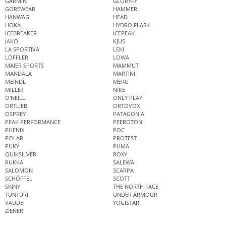
GARMIN
GLORYFY
GOREWEAR
HAMMER
HANWAG
HEAD
HOKA
HYDRO FLASK
ICEBREAKER
ICEPEAK
JAKO
KJUS
LA SPORTIVA
LEKI
LÖFFLER
LOWA
MAIER SPORTS
MAMMUT
MANDALA
MARTINI
MEINDL
MERU
MILLET
NIKE
O'NEILL
ONLY PLAY
ORTLIEB
ORTOVOX
OSPREY
PATAGONIA
PEAK PERFORMANCE
PEEROTON
PHENIX
POC
POLAR
PROTEST
PUKY
PUMA
QUIKSILVER
ROXY
RUKKA
SALEWA
SALOMON
SCARPA
SCHÖFFEL
SCOTT
SKINY
THE NORTH FACE
TUNTURI
UNDER ARMOUR
VAUDE
YOGISTAR
ZIENER