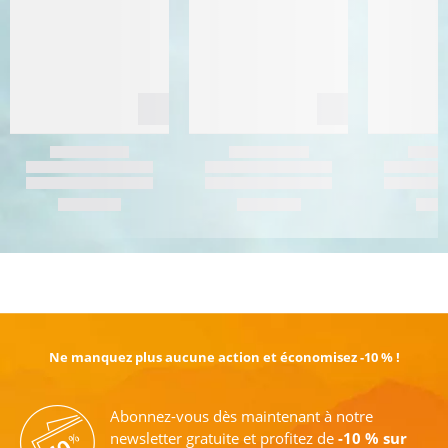
EN SAVOIR PLUS
Ne manquez plus aucune action et économisez -10 % !
Abonnez-vous dès maintenant à notre
newsletter gratuite et profitez de
-10 % sur