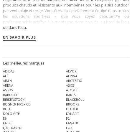
produits chauds et résistants aux intempéries pour les plaisirs outdoor
par vent, pluie et neige. Vous êtes ainsi parfaitement équipé dans toutes
les situations sportives – que vous soyez débutant*e ou
professionnel*le actif*ve à la montagne, dans la vallée, au bord de l’eau
ou dans l’eau.
EN SAVOIR PLUS
Les meilleures marques
ADIDAS
AEVOR
ALÉ
ALPINA
AIM'N
ARC'TERYX
ARENA
ASICS
ASSOS
ATOMIC
BABOLAT
BARTS
BIRKENSTOCK
BLACKROLL
BOGNER FIRE+ICE
BROOKS
BUFF
DEUTER
DOLOMITE
DYNAFIT
E9
F2
FALKE
FANATIC
FJÄLLRÄVEN
FOX