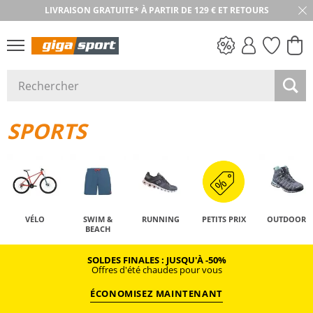
LIVRAISON GRATUITE* À PARTIR DE 129 € ET RETOURS
RETOUR SOUS 30 JOURS
PETITS PRIX
SPORTS
VÉLO
SWIM &
RUNNING
PETITS PRIX
OUTDOOR
BEACH
SOLDES FINALES : JUSQU'À -50%
Offres d'été chaudes pour vous
ÉCONOMISEZ MAINTENANT