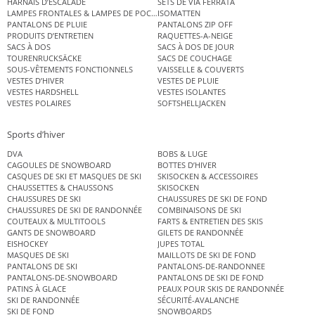
HARNAIS D’ESCALADE
SETS DE VIA FERRATA
LAMPES FRONTALES & LAMPES DE POCHE
ISOMATTEN
PANTALONS DE PLUIE
PANTALONS ZIP OFF
PRODUITS D’ENTRETIEN
RAQUETTES-A-NEIGE
SACS À DOS
SACS À DOS DE JOUR
TOURENRUCKSÄCKE
SACS DE COUCHAGE
SOUS-VÊTEMENTS FONCTIONNELS
VAISSELLE & COUVERTS
VESTES D’HIVER
VESTES DE PLUIE
VESTES HARDSHELL
VESTES ISOLANTES
VESTES POLAIRES
SOFTSHELLJACKEN
Sports d’hiver
DVA
BOBS & LUGE
CAGOULES DE SNOWBOARD
BOTTES D’HIVER
CASQUES DE SKI ET MASQUES DE SKI
SKISOCKEN & ACCESSOIRES
CHAUSSETTES & CHAUSSONS
SKISOCKEN
CHAUSSURES DE SKI
CHAUSSURES DE SKI DE FOND
CHAUSSURES DE SKI DE RANDONNÉE
COMBINAISONS DE SKI
COUTEAUX & MULTITOOLS
FARTS & ENTRETIEN DES SKIS
GANTS DE SNOWBOARD
GILETS DE RANDONNÉE
EISHOCKEY
JUPES TOTAL
MASQUES DE SKI
MAILLOTS DE SKI DE FOND
PANTALONS DE SKI
PANTALONS-DE-RANDONNEE
PANTALONS-DE-SNOWBOARD
PANTALONS DE SKI DE FOND
PATINS À GLACE
PEAUX POUR SKIS DE RANDONNÉE
SKI DE RANDONNÉE
SÉCURITÉ-AVALANCHE
SKI DE FOND
SNOWBOARDS