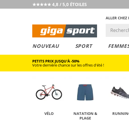
★★★★★ 4,8 / 5,0 ÉTOILES
ALLER CHEZ
PRIX &
PETITS PRIX
NOUVEAU
SPORT
FEMME
VALEUR
PETITS PRIX JUSQU'À -50%
Votre dernière chance sur les offres d'été !
VÉLO
NATATION &
RUNNIN
PLAGE