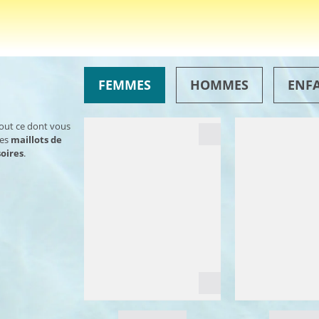
FEMMES
HOMMES
ENF
tout ce dont vous
des
maillots de
oires
.