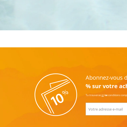
Abonnez-vous dè
% sur votre ac
Tu trouveras
ici
les conditions com