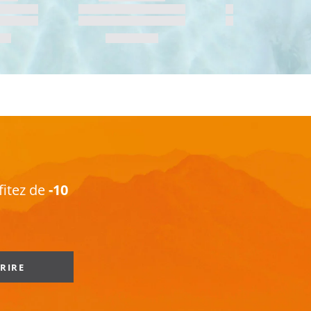
fitez de
-10
CRIRE