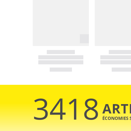
3418
ART
ÉCONOMIES 