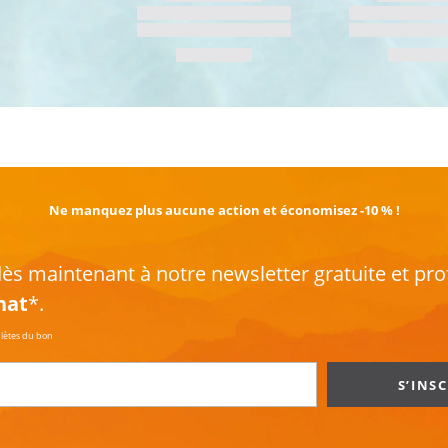
EN SAVOIR PLUS
Ne manquez plus aucune action et économisez -10 % !
s maintenant à notre newsletter gratuite et pro
hat
*.
plètes du bon
S’INS