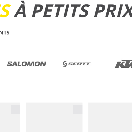
ES
À PETITS PRI
NTS
RUNNING