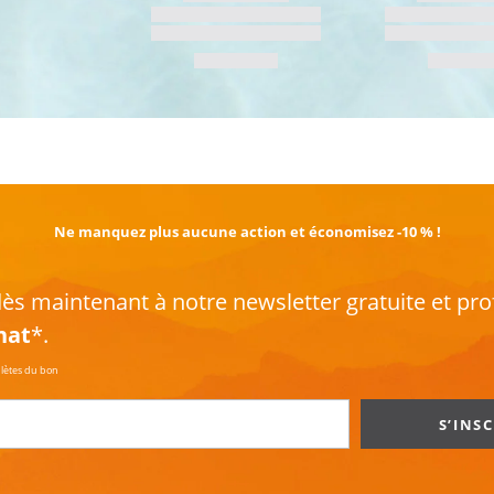
EN SAVOIR PLUS
Ne manquez plus aucune action et économisez -10 % !
s maintenant à notre newsletter gratuite et pro
hat
*.
plètes du bon
S’INS