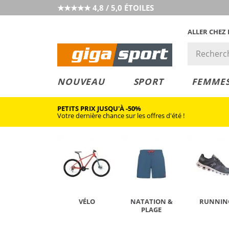
★★★★★ 4,8 / 5,0 ÉTOILES
ALLER CHEZ
PRIX &
PETITS PRIX
NOUVEAU
SPORT
FEMME
VALEUR
PETITS PRIX JUSQU'À -50%
Votre dernière chance sur les offres d'été !
VÉLO
NATATION &
RUNNIN
PLAGE