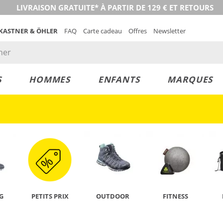
LIVRAISON GRATUITE* À PARTIR DE 129 € ET RETOURS
 KASTNER & ÖHLER
FAQ
Carte cadeau
Offres
Newsletter
S
HOMMES
ENFANTS
MARQUES
DÉCOUVRIR
G
PETITS PRIX
OUTDOOR
FITNESS