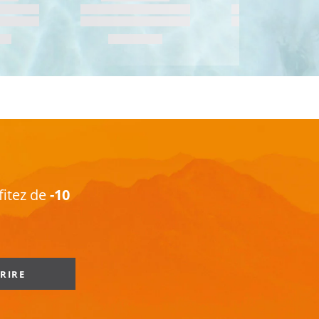
fitez de
-10
CRIRE