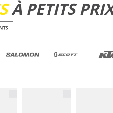
ES
À PETITS PRI
NTS
RUNNING