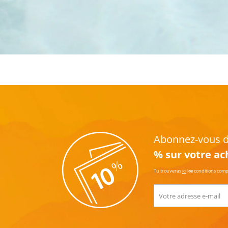
Abonnez-vous dè
% sur votre ac
Tu trouveras
ici
les conditions com