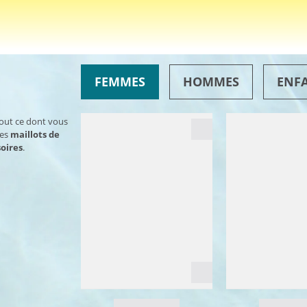
FEMMES
HOMMES
ENF
tout ce dont vous
des
maillots de
oires
.