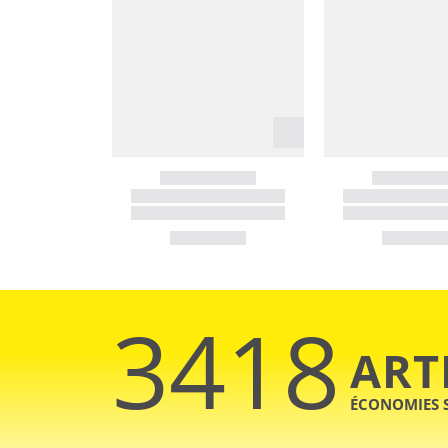
3418
ART
ÉCONOMIES 