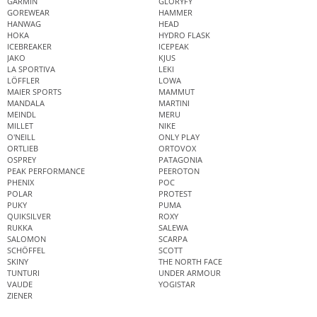
GARMIN
GLORYFY
GOREWEAR
HAMMER
HANWAG
HEAD
HOKA
HYDRO FLASK
ICEBREAKER
ICEPEAK
JAKO
KJUS
LA SPORTIVA
LEKI
LÖFFLER
LOWA
MAIER SPORTS
MAMMUT
MANDALA
MARTINI
MEINDL
MERU
MILLET
NIKE
O'NEILL
ONLY PLAY
ORTLIEB
ORTOVOX
OSPREY
PATAGONIA
PEAK PERFORMANCE
PEEROTON
PHENIX
POC
POLAR
PROTEST
PUKY
PUMA
QUIKSILVER
ROXY
RUKKA
SALEWA
SALOMON
SCARPA
SCHÖFFEL
SCOTT
SKINY
THE NORTH FACE
TUNTURI
UNDER ARMOUR
VAUDE
YOGISTAR
ZIENER