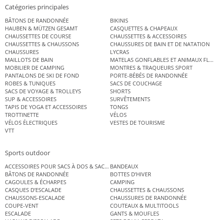
Catégories principales
BÂTONS DE RANDONNÉE
BIKINIS
HAUBEN & MÜTZEN GESAMT
CASQUETTES & CHAPEAUX
CHAUSSETTES DE COURSE
CHAUSSETTES & ACCESSOIRES
CHAUSSETTES & CHAUSSONS
CHAUSSURES DE BAIN ET DE NATATION
CHAUSSURES
LYCRAS
MAILLOTS DE BAIN
MATELAS GONFLABLES ET ANIMAUX FLOT
MOBILIER DE CAMPING
MONTRES & TRAQUEURS SPORT
PANTALONS DE SKI DE FOND
PORTE-BÉBÉS DE RANDONNÉE
ROBES & TUNIQUES
SACS DE COUCHAGE
SACS DE VOYAGE & TROLLEYS
SHORTS
SUP & ACCESSOIRES
SURVÊTEMENTS
TAPIS DE YOGA ET ACCESSOIRES
TONGS
TROTTINETTE
VÉLOS
VÉLOS ÉLECTRIQUES
VESTES DE TOURISME
VTT
Sports outdoor
ACCESSOIRES POUR SACS À DOS & SACS ÉTANCHES
BANDEAUX
BÂTONS DE RANDONNÉE
BOTTES D’HIVER
CAGOULES & ÉCHARPES
CAMPING
CASQUES D’ESCALADE
CHAUSSETTES & CHAUSSONS
CHAUSSONS-ESCALADE
CHAUSSURES DE RANDONNÉE
COUPE-VENT
COUTEAUX & MULTITOOLS
ESCALADE
GANTS & MOUFLES