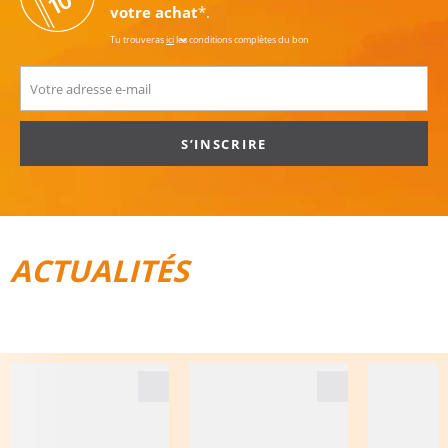
votre achat
*.
Tu trouveras
ici
les conditions complètes du bon
S’INSCRIRE
ACTUALITÉS
TOUT POUR LE VÉLO
BAGAGES DE VOYAGE