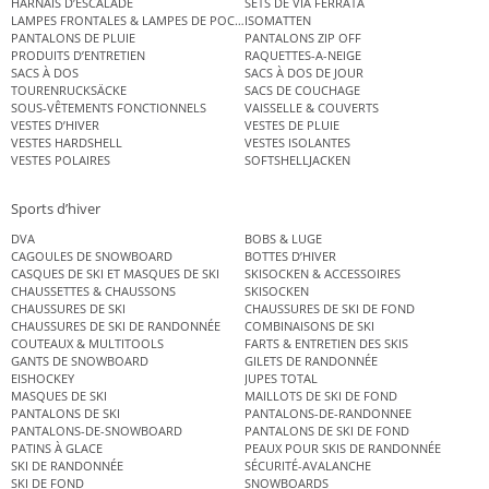
HARNAIS D’ESCALADE
SETS DE VIA FERRATA
LAMPES FRONTALES & LAMPES DE POCHE
ISOMATTEN
PANTALONS DE PLUIE
PANTALONS ZIP OFF
PRODUITS D’ENTRETIEN
RAQUETTES-A-NEIGE
SACS À DOS
SACS À DOS DE JOUR
TOURENRUCKSÄCKE
SACS DE COUCHAGE
SOUS-VÊTEMENTS FONCTIONNELS
VAISSELLE & COUVERTS
VESTES D’HIVER
VESTES DE PLUIE
VESTES HARDSHELL
VESTES ISOLANTES
VESTES POLAIRES
SOFTSHELLJACKEN
Sports d’hiver
DVA
BOBS & LUGE
CAGOULES DE SNOWBOARD
BOTTES D’HIVER
CASQUES DE SKI ET MASQUES DE SKI
SKISOCKEN & ACCESSOIRES
CHAUSSETTES & CHAUSSONS
SKISOCKEN
CHAUSSURES DE SKI
CHAUSSURES DE SKI DE FOND
CHAUSSURES DE SKI DE RANDONNÉE
COMBINAISONS DE SKI
COUTEAUX & MULTITOOLS
FARTS & ENTRETIEN DES SKIS
GANTS DE SNOWBOARD
GILETS DE RANDONNÉE
EISHOCKEY
JUPES TOTAL
MASQUES DE SKI
MAILLOTS DE SKI DE FOND
PANTALONS DE SKI
PANTALONS-DE-RANDONNEE
PANTALONS-DE-SNOWBOARD
PANTALONS DE SKI DE FOND
PATINS À GLACE
PEAUX POUR SKIS DE RANDONNÉE
SKI DE RANDONNÉE
SÉCURITÉ-AVALANCHE
SKI DE FOND
SNOWBOARDS