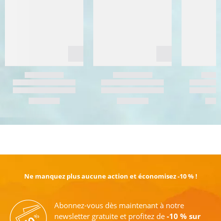
EN SAVOIR PLUS
Ne manquez plus aucune action et économisez -10 % !
Abonnez-vous dès maintenant à notre
newsletter gratuite et profitez de
-10 % sur