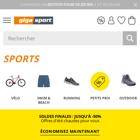
RETOUR SOUS 30 JOURS
PETITS PRIX
SPORTS
VÉLO
SWIM &
RUNNING
PETITS PRIX
OUTDOOR
BEACH
SOLDES FINALES : JUSQU'À -50%
Offres d'été chaudes pour vous
ÉCONOMISEZ MAINTENANT