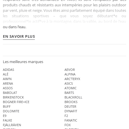
produits chauds et résistants aux intempéries pour les plaisirs outdoor
par vent, pluie et neige. Vous êtes ainsi parfaitement équipé dans toutes
les situations sportives – que vous soyez débutant*e ou
professionnel*le actif*ve à la montagne, dans la vallée, au bord de l’eau
ou dans l’eau.
EN SAVOIR PLUS
Les meilleures marques
ADIDAS
AEVOR
ALÉ
ALPINA
AIM'N
ARC'TERYX
ARENA
ASICS
ASSOS
ATOMIC
BABOLAT
BARTS
BIRKENSTOCK
BLACKROLL
BOGNER FIRE+ICE
BROOKS
BUFF
DEUTER
DOLOMITE
DYNAFIT
E9
F2
FALKE
FANATIC
FJÄLLRÄVEN
FOX