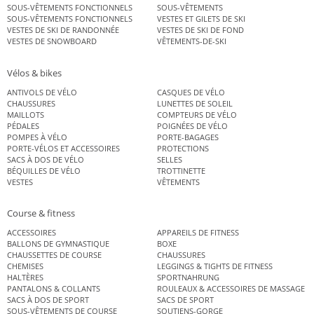
SOUS-VÊTEMENTS FONCTIONNELS
SOUS-VÊTEMENTS
SOUS-VÊTEMENTS FONCTIONNELS
VESTES ET GILETS DE SKI
VESTES DE SKI DE RANDONNÉE
VESTES DE SKI DE FOND
VESTES DE SNOWBOARD
VÊTEMENTS-DE-SKI
Vélos & bikes
ANTIVOLS DE VÉLO
CASQUES DE VÉLO
CHAUSSURES
LUNETTES DE SOLEIL
MAILLOTS
COMPTEURS DE VÉLO
PÉDALES
POIGNÉES DE VÉLO
POMPES À VÉLO
PORTE-BAGAGES
PORTE-VÉLOS ET ACCESSOIRES
PROTECTIONS
SACS À DOS DE VÉLO
SELLES
BÉQUILLES DE VÉLO
TROTTINETTE
VESTES
VÊTEMENTS
Course & fitness
ACCESSOIRES
APPAREILS DE FITNESS
BALLONS DE GYMNASTIQUE
BOXE
CHAUSSETTES DE COURSE
CHAUSSURES
CHEMISES
LEGGINGS & TIGHTS DE FITNESS
HALTÈRES
SPORTNAHRUNG
PANTALONS & COLLANTS
ROULEAUX & ACCESSOIRES DE MASSAGE
SACS À DOS DE SPORT
SACS DE SPORT
SOUS-VÊTEMENTS DE COURSE
SOUTIENS-GORGE