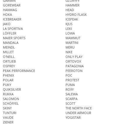
GARMIN
GLORYFY
GOREWEAR
HAMMER
HANWAG
HEAD
HOKA
HYDRO FLASK
ICEBREAKER
ICEPEAK
JAKO
KJUS
LA SPORTIVA
LEKI
LÖFFLER
LOWA
MAIER SPORTS
MAMMUT
MANDALA
MARTINI
MEINDL
MERU
MILLET
NIKE
O'NEILL
ONLY PLAY
ORTLIEB
ORTOVOX
OSPREY
PATAGONIA
PEAK PERFORMANCE
PEEROTON
PHENIX
POC
POLAR
PROTEST
PUKY
PUMA
QUIKSILVER
ROXY
RUKKA
SALEWA
SALOMON
SCARPA
SCHÖFFEL
SCOTT
SKINY
THE NORTH FACE
TUNTURI
UNDER ARMOUR
VAUDE
YOGISTAR
ZIENER