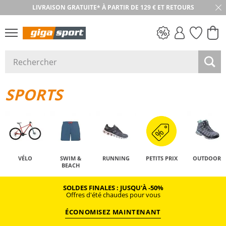
LIVRAISON GRATUITE* À PARTIR DE 129 € ET RETOURS
RETOUR SOUS 30 JOURS
PETITS PRIX
SPORTS
VÉLO
SWIM &
RUNNING
PETITS PRIX
OUTDOOR
BEACH
SOLDES FINALES : JUSQU'À -50%
Offres d'été chaudes pour vous
ÉCONOMISEZ MAINTENANT