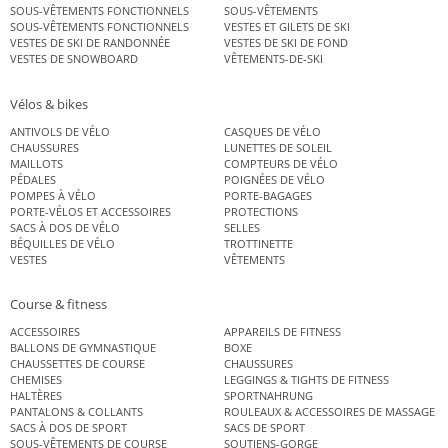
SOUS-VÊTEMENTS FONCTIONNELS
SOUS-VÊTEMENTS
SOUS-VÊTEMENTS FONCTIONNELS
VESTES ET GILETS DE SKI
VESTES DE SKI DE RANDONNÉE
VESTES DE SKI DE FOND
VESTES DE SNOWBOARD
VÊTEMENTS-DE-SKI
Vélos & bikes
ANTIVOLS DE VÉLO
CASQUES DE VÉLO
CHAUSSURES
LUNETTES DE SOLEIL
MAILLOTS
COMPTEURS DE VÉLO
PÉDALES
POIGNÉES DE VÉLO
POMPES À VÉLO
PORTE-BAGAGES
PORTE-VÉLOS ET ACCESSOIRES
PROTECTIONS
SACS À DOS DE VÉLO
SELLES
BÉQUILLES DE VÉLO
TROTTINETTE
VESTES
VÊTEMENTS
Course & fitness
ACCESSOIRES
APPAREILS DE FITNESS
BALLONS DE GYMNASTIQUE
BOXE
CHAUSSETTES DE COURSE
CHAUSSURES
CHEMISES
LEGGINGS & TIGHTS DE FITNESS
HALTÈRES
SPORTNAHRUNG
PANTALONS & COLLANTS
ROULEAUX & ACCESSOIRES DE MASSAGE
SACS À DOS DE SPORT
SACS DE SPORT
SOUS-VÊTEMENTS DE COURSE
SOUTIENS-GORGE