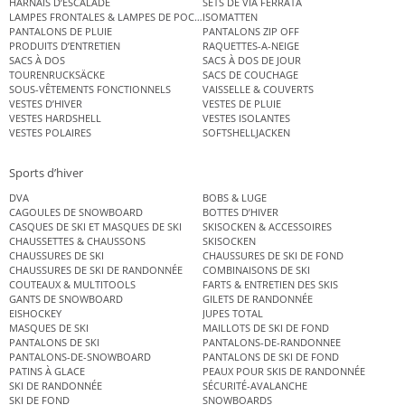
HARNAIS D’ESCALADE
SETS DE VIA FERRATA
LAMPES FRONTALES & LAMPES DE POCHE
ISOMATTEN
PANTALONS DE PLUIE
PANTALONS ZIP OFF
PRODUITS D’ENTRETIEN
RAQUETTES-A-NEIGE
SACS À DOS
SACS À DOS DE JOUR
TOURENRUCKSÄCKE
SACS DE COUCHAGE
SOUS-VÊTEMENTS FONCTIONNELS
VAISSELLE & COUVERTS
VESTES D’HIVER
VESTES DE PLUIE
VESTES HARDSHELL
VESTES ISOLANTES
VESTES POLAIRES
SOFTSHELLJACKEN
Sports d’hiver
DVA
BOBS & LUGE
CAGOULES DE SNOWBOARD
BOTTES D’HIVER
CASQUES DE SKI ET MASQUES DE SKI
SKISOCKEN & ACCESSOIRES
CHAUSSETTES & CHAUSSONS
SKISOCKEN
CHAUSSURES DE SKI
CHAUSSURES DE SKI DE FOND
CHAUSSURES DE SKI DE RANDONNÉE
COMBINAISONS DE SKI
COUTEAUX & MULTITOOLS
FARTS & ENTRETIEN DES SKIS
GANTS DE SNOWBOARD
GILETS DE RANDONNÉE
EISHOCKEY
JUPES TOTAL
MASQUES DE SKI
MAILLOTS DE SKI DE FOND
PANTALONS DE SKI
PANTALONS-DE-RANDONNEE
PANTALONS-DE-SNOWBOARD
PANTALONS DE SKI DE FOND
PATINS À GLACE
PEAUX POUR SKIS DE RANDONNÉE
SKI DE RANDONNÉE
SÉCURITÉ-AVALANCHE
SKI DE FOND
SNOWBOARDS