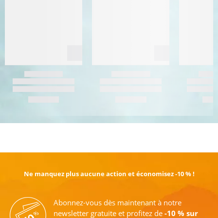
EN SAVOIR PLUS
Ne manquez plus aucune action et économisez -10 % !
Abonnez-vous dès maintenant à notre
newsletter gratuite et profitez de
-10 % sur