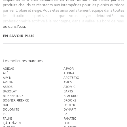
produits chauds et résistants aux intempéries pour les plaisirs outdoor
par vent, pluie et neige. Vous êtes ainsi parfaitement équipé dans toutes
les situations sportives – que vous soyez débutant*e ou
professionnel*le actif*ve à la montagne, dans la vallée, au bord de l’eau
ou dans l’eau.
EN SAVOIR PLUS
Les meilleures marques
ADIDAS
AEVOR
ALÉ
ALPINA
AIM'N
ARC'TERYX
ARENA
ASICS
ASSOS
ATOMIC
BABOLAT
BARTS
BIRKENSTOCK
BLACKROLL
BOGNER FIRE+ICE
BROOKS
BUFF
DEUTER
DOLOMITE
DYNAFIT
E9
F2
FALKE
FANATIC
FJÄLLRÄVEN
FOX