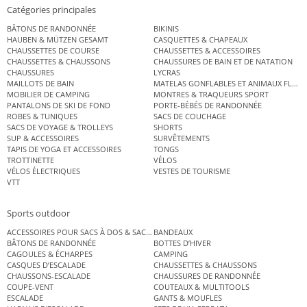
Catégories principales
BÂTONS DE RANDONNÉE
BIKINIS
HAUBEN & MÜTZEN GESAMT
CASQUETTES & CHAPEAUX
CHAUSSETTES DE COURSE
CHAUSSETTES & ACCESSOIRES
CHAUSSETTES & CHAUSSONS
CHAUSSURES DE BAIN ET DE NATATION
CHAUSSURES
LYCRAS
MAILLOTS DE BAIN
MATELAS GONFLABLES ET ANIMAUX FLOT
MOBILIER DE CAMPING
MONTRES & TRAQUEURS SPORT
PANTALONS DE SKI DE FOND
PORTE-BÉBÉS DE RANDONNÉE
ROBES & TUNIQUES
SACS DE COUCHAGE
SACS DE VOYAGE & TROLLEYS
SHORTS
SUP & ACCESSOIRES
SURVÊTEMENTS
TAPIS DE YOGA ET ACCESSOIRES
TONGS
TROTTINETTE
VÉLOS
VÉLOS ÉLECTRIQUES
VESTES DE TOURISME
VTT
Sports outdoor
ACCESSOIRES POUR SACS À DOS & SACS ÉTANCHES
BANDEAUX
BÂTONS DE RANDONNÉE
BOTTES D’HIVER
CAGOULES & ÉCHARPES
CAMPING
CASQUES D’ESCALADE
CHAUSSETTES & CHAUSSONS
CHAUSSONS-ESCALADE
CHAUSSURES DE RANDONNÉE
COUPE-VENT
COUTEAUX & MULTITOOLS
ESCALADE
GANTS & MOUFLES