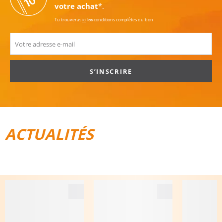
votre achat
*.
Tu trouveras
ici
les conditions complètes du bon
S’INSCRIRE
ACTUALITÉS
TOUT POUR LE VÉLO
BAGAGES DE VOYAGE