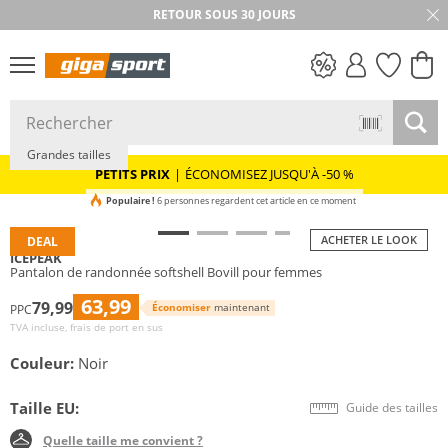
RETOUR SOUS 30 JOURS
Prix & Valeur
PETITS PRIX
Grandes tailles
PETITS PRIX
|
ÉCONOMISEZ JUSQU'À -50 %
Populaire !
6 personnes regardent cet article en ce moment
ACHETER LE LOOK
DEAL
ICEPEAK
Pantalon de randonnée softshell Bovill pour femmes
63,99
79,99
Économiser
maintenant
PPC
TVA incluse, frais de port en sus
Couleur:
Noir
Taille EU:
Guide des tailles
Quelle taille me convient ?