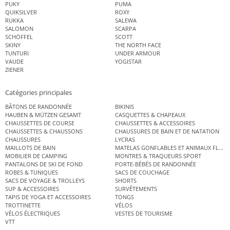
PUKY
PUMA
QUIKSILVER
ROXY
RUKKA
SALEWA
SALOMON
SCARPA
SCHÖFFEL
SCOTT
SKINY
THE NORTH FACE
TUNTURI
UNDER ARMOUR
VAUDE
YOGISTAR
ZIENER
Catégories principales
BÂTONS DE RANDONNÉE
BIKINIS
HAUBEN & MÜTZEN GESAMT
CASQUETTES & CHAPEAUX
CHAUSSETTES DE COURSE
CHAUSSETTES & ACCESSOIRES
CHAUSSETTES & CHAUSSONS
CHAUSSURES DE BAIN ET DE NATATION
CHAUSSURES
LYCRAS
MAILLOTS DE BAIN
MATELAS GONFLABLES ET ANIMAUX FLOT
MOBILIER DE CAMPING
MONTRES & TRAQUEURS SPORT
PANTALONS DE SKI DE FOND
PORTE-BÉBÉS DE RANDONNÉE
ROBES & TUNIQUES
SACS DE COUCHAGE
SACS DE VOYAGE & TROLLEYS
SHORTS
SUP & ACCESSOIRES
SURVÊTEMENTS
TAPIS DE YOGA ET ACCESSOIRES
TONGS
TROTTINETTE
VÉLOS
VÉLOS ÉLECTRIQUES
VESTES DE TOURISME
VTT