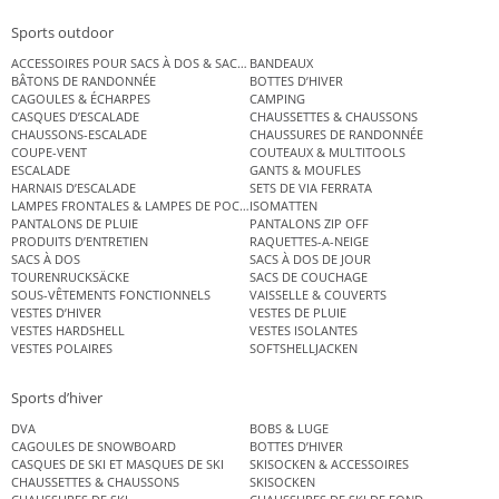
Sports outdoor
ACCESSOIRES POUR SACS À DOS & SACS ÉTANCHES
BANDEAUX
BÂTONS DE RANDONNÉE
BOTTES D’HIVER
CAGOULES & ÉCHARPES
CAMPING
CASQUES D’ESCALADE
CHAUSSETTES & CHAUSSONS
CHAUSSONS-ESCALADE
CHAUSSURES DE RANDONNÉE
COUPE-VENT
COUTEAUX & MULTITOOLS
ESCALADE
GANTS & MOUFLES
HARNAIS D’ESCALADE
SETS DE VIA FERRATA
LAMPES FRONTALES & LAMPES DE POCHE
ISOMATTEN
PANTALONS DE PLUIE
PANTALONS ZIP OFF
PRODUITS D’ENTRETIEN
RAQUETTES-A-NEIGE
SACS À DOS
SACS À DOS DE JOUR
TOURENRUCKSÄCKE
SACS DE COUCHAGE
SOUS-VÊTEMENTS FONCTIONNELS
VAISSELLE & COUVERTS
VESTES D’HIVER
VESTES DE PLUIE
VESTES HARDSHELL
VESTES ISOLANTES
VESTES POLAIRES
SOFTSHELLJACKEN
Sports d’hiver
DVA
BOBS & LUGE
CAGOULES DE SNOWBOARD
BOTTES D’HIVER
CASQUES DE SKI ET MASQUES DE SKI
SKISOCKEN & ACCESSOIRES
CHAUSSETTES & CHAUSSONS
SKISOCKEN