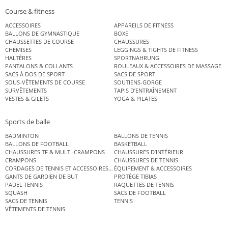
Course & fitness
ACCESSOIRES
APPAREILS DE FITNESS
BALLONS DE GYMNASTIQUE
BOXE
CHAUSSETTES DE COURSE
CHAUSSURES
CHEMISES
LEGGINGS & TIGHTS DE FITNESS
HALTÈRES
SPORTNAHRUNG
PANTALONS & COLLANTS
ROULEAUX & ACCESSOIRES DE MASSAGE
SACS À DOS DE SPORT
SACS DE SPORT
SOUS-VÊTEMENTS DE COURSE
SOUTIENS-GORGE
SURVÊTEMENTS
TAPIS D’ENTRAÎNEMENT
VESTES & GILETS
YOGA & PILATES
Sports de balle
BADMINTON
BALLONS DE TENNIS
BALLONS DE FOOTBALL
BASKETBALL
CHAUSSURES TF & MULTI-CRAMPONS
CHAUSSURES D’INTÉRIEUR
CRAMPONS
CHAUSSURES DE TENNIS
CORDAGES DE TENNIS ET ACCESSOIRES DE TENNIS
ÉQUIPEMENT & ACCESSOIRES
GANTS DE GARDIEN DE BUT
PROTÈGE TIBIAS
PADEL TENNIS
RAQUETTES DE TENNIS
SQUASH
SACS DE FOOTBALL
SACS DE TENNIS
TENNIS
VÊTEMENTS DE TENNIS