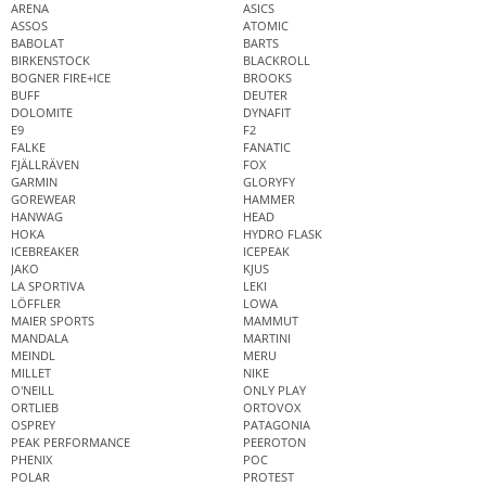
ARENA
ASICS
ASSOS
ATOMIC
BABOLAT
BARTS
BIRKENSTOCK
BLACKROLL
BOGNER FIRE+ICE
BROOKS
BUFF
DEUTER
DOLOMITE
DYNAFIT
E9
F2
FALKE
FANATIC
FJÄLLRÄVEN
FOX
GARMIN
GLORYFY
GOREWEAR
HAMMER
HANWAG
HEAD
HOKA
HYDRO FLASK
ICEBREAKER
ICEPEAK
JAKO
KJUS
LA SPORTIVA
LEKI
LÖFFLER
LOWA
MAIER SPORTS
MAMMUT
MANDALA
MARTINI
MEINDL
MERU
MILLET
NIKE
O'NEILL
ONLY PLAY
ORTLIEB
ORTOVOX
OSPREY
PATAGONIA
PEAK PERFORMANCE
PEEROTON
PHENIX
POC
POLAR
PROTEST