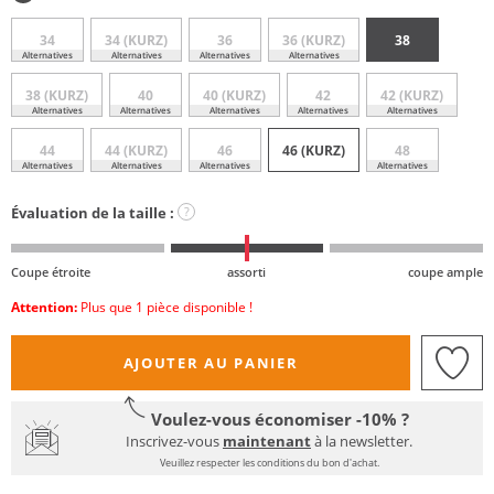
34
34 (KURZ)
36
36 (KURZ)
38
Alternatives
Alternatives
Alternatives
Alternatives
38 (KURZ)
40
40 (KURZ)
42
42 (KURZ)
Alternatives
Alternatives
Alternatives
Alternatives
Alternatives
44
44 (KURZ)
46
46 (KURZ)
48
Alternatives
Alternatives
Alternatives
Alternatives
Évaluation de la taille :
?
Coupe étroite
assorti
coupe ample
Attention:
Plus que 1 pièce disponible !
AJOUTER AU PANIER
Voulez-vous économiser -10% ?
Inscrivez-vous
maintenant
à la newsletter.
Veuillez respecter les conditions du bon d'achat.