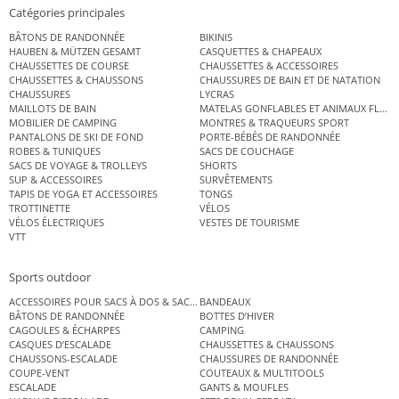
Catégories principales
BÂTONS DE RANDONNÉE
BIKINIS
HAUBEN & MÜTZEN GESAMT
CASQUETTES & CHAPEAUX
CHAUSSETTES DE COURSE
CHAUSSETTES & ACCESSOIRES
CHAUSSETTES & CHAUSSONS
CHAUSSURES DE BAIN ET DE NATATION
CHAUSSURES
LYCRAS
MAILLOTS DE BAIN
MATELAS GONFLABLES ET ANIMAUX FLOT
MOBILIER DE CAMPING
MONTRES & TRAQUEURS SPORT
PANTALONS DE SKI DE FOND
PORTE-BÉBÉS DE RANDONNÉE
ROBES & TUNIQUES
SACS DE COUCHAGE
SACS DE VOYAGE & TROLLEYS
SHORTS
SUP & ACCESSOIRES
SURVÊTEMENTS
TAPIS DE YOGA ET ACCESSOIRES
TONGS
TROTTINETTE
VÉLOS
VÉLOS ÉLECTRIQUES
VESTES DE TOURISME
VTT
Sports outdoor
ACCESSOIRES POUR SACS À DOS & SACS ÉTANCHES
BANDEAUX
BÂTONS DE RANDONNÉE
BOTTES D’HIVER
CAGOULES & ÉCHARPES
CAMPING
CASQUES D’ESCALADE
CHAUSSETTES & CHAUSSONS
CHAUSSONS-ESCALADE
CHAUSSURES DE RANDONNÉE
COUPE-VENT
COUTEAUX & MULTITOOLS
ESCALADE
GANTS & MOUFLES