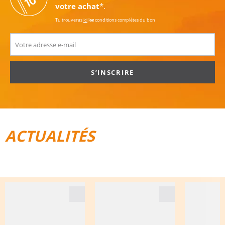
votre achat
*.
Tu trouveras
ici
les conditions complètes du bon
S’INSCRIRE
ACTUALITÉS
TOUT POUR LE VÉLO
BAGAGES DE VOYAGE