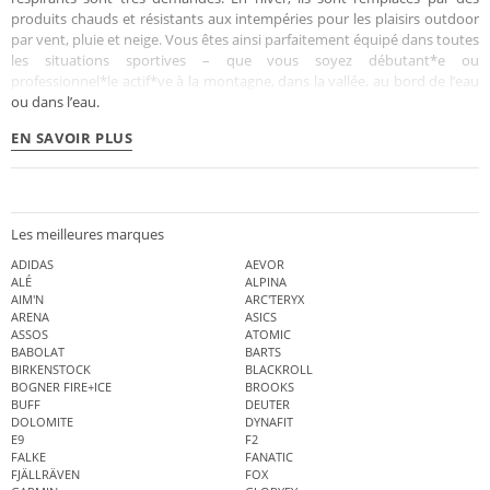
produits chauds et résistants aux intempéries pour les plaisirs outdoor
par vent, pluie et neige. Vous êtes ainsi parfaitement équipé dans toutes
les situations sportives – que vous soyez débutant*e ou
professionnel*le actif*ve à la montagne, dans la vallée, au bord de l’eau
ou dans l’eau.
EN SAVOIR PLUS
Les meilleures marques
ADIDAS
AEVOR
ALÉ
ALPINA
AIM'N
ARC'TERYX
ARENA
ASICS
ASSOS
ATOMIC
BABOLAT
BARTS
BIRKENSTOCK
BLACKROLL
BOGNER FIRE+ICE
BROOKS
BUFF
DEUTER
DOLOMITE
DYNAFIT
E9
F2
FALKE
FANATIC
FJÄLLRÄVEN
FOX