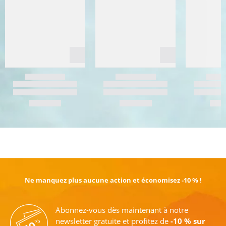
EN SAVOIR PLUS
Ne manquez plus aucune action et économisez -10 % !
Abonnez-vous dès maintenant à notre
newsletter gratuite et profitez de
-10 % sur