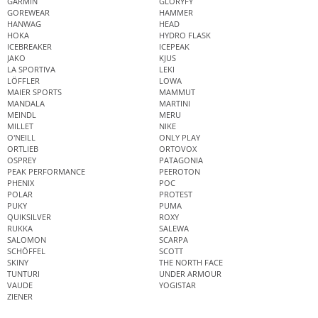
GARMIN
GLORYFY
GOREWEAR
HAMMER
HANWAG
HEAD
HOKA
HYDRO FLASK
ICEBREAKER
ICEPEAK
JAKO
KJUS
LA SPORTIVA
LEKI
LÖFFLER
LOWA
MAIER SPORTS
MAMMUT
MANDALA
MARTINI
MEINDL
MERU
MILLET
NIKE
O'NEILL
ONLY PLAY
ORTLIEB
ORTOVOX
OSPREY
PATAGONIA
PEAK PERFORMANCE
PEEROTON
PHENIX
POC
POLAR
PROTEST
PUKY
PUMA
QUIKSILVER
ROXY
RUKKA
SALEWA
SALOMON
SCARPA
SCHÖFFEL
SCOTT
SKINY
THE NORTH FACE
TUNTURI
UNDER ARMOUR
VAUDE
YOGISTAR
ZIENER