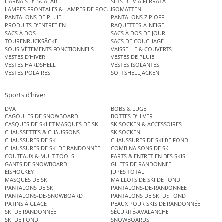
HARNAIS D’ESCALADE
SETS DE VIA FERRATA
LAMPES FRONTALES & LAMPES DE POCHE
ISOMATTEN
PANTALONS DE PLUIE
PANTALONS ZIP OFF
PRODUITS D’ENTRETIEN
RAQUETTES-A-NEIGE
SACS À DOS
SACS À DOS DE JOUR
TOURENRUCKSÄCKE
SACS DE COUCHAGE
SOUS-VÊTEMENTS FONCTIONNELS
VAISSELLE & COUVERTS
VESTES D’HIVER
VESTES DE PLUIE
VESTES HARDSHELL
VESTES ISOLANTES
VESTES POLAIRES
SOFTSHELLJACKEN
Sports d’hiver
DVA
BOBS & LUGE
CAGOULES DE SNOWBOARD
BOTTES D’HIVER
CASQUES DE SKI ET MASQUES DE SKI
SKISOCKEN & ACCESSOIRES
CHAUSSETTES & CHAUSSONS
SKISOCKEN
CHAUSSURES DE SKI
CHAUSSURES DE SKI DE FOND
CHAUSSURES DE SKI DE RANDONNÉE
COMBINAISONS DE SKI
COUTEAUX & MULTITOOLS
FARTS & ENTRETIEN DES SKIS
GANTS DE SNOWBOARD
GILETS DE RANDONNÉE
EISHOCKEY
JUPES TOTAL
MASQUES DE SKI
MAILLOTS DE SKI DE FOND
PANTALONS DE SKI
PANTALONS-DE-RANDONNEE
PANTALONS-DE-SNOWBOARD
PANTALONS DE SKI DE FOND
PATINS À GLACE
PEAUX POUR SKIS DE RANDONNÉE
SKI DE RANDONNÉE
SÉCURITÉ-AVALANCHE
SKI DE FOND
SNOWBOARDS