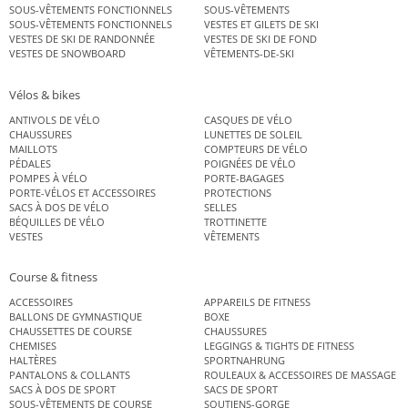
SOUS-VÊTEMENTS FONCTIONNELS
SOUS-VÊTEMENTS
SOUS-VÊTEMENTS FONCTIONNELS
VESTES ET GILETS DE SKI
VESTES DE SKI DE RANDONNÉE
VESTES DE SKI DE FOND
VESTES DE SNOWBOARD
VÊTEMENTS-DE-SKI
Vélos & bikes
ANTIVOLS DE VÉLO
CASQUES DE VÉLO
CHAUSSURES
LUNETTES DE SOLEIL
MAILLOTS
COMPTEURS DE VÉLO
PÉDALES
POIGNÉES DE VÉLO
POMPES À VÉLO
PORTE-BAGAGES
PORTE-VÉLOS ET ACCESSOIRES
PROTECTIONS
SACS À DOS DE VÉLO
SELLES
BÉQUILLES DE VÉLO
TROTTINETTE
VESTES
VÊTEMENTS
Course & fitness
ACCESSOIRES
APPAREILS DE FITNESS
BALLONS DE GYMNASTIQUE
BOXE
CHAUSSETTES DE COURSE
CHAUSSURES
CHEMISES
LEGGINGS & TIGHTS DE FITNESS
HALTÈRES
SPORTNAHRUNG
PANTALONS & COLLANTS
ROULEAUX & ACCESSOIRES DE MASSAGE
SACS À DOS DE SPORT
SACS DE SPORT
SOUS-VÊTEMENTS DE COURSE
SOUTIENS-GORGE