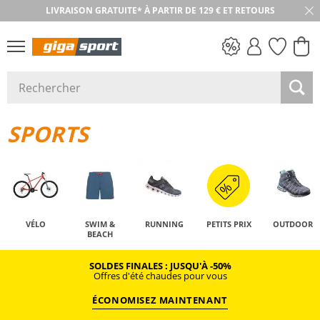
LIVRAISON GRATUITE* À PARTIR DE 129 € ET RETOURS
RETOUR SOUS 30 JOURS
PETITS PRIX
SPORTS
VÉLO
SWIM &
RUNNING
PETITS PRIX
OUTDOOR
BEACH
SOLDES FINALES : JUSQU'À -50%
Offres d'été chaudes pour vous
ÉCONOMISEZ MAINTENANT