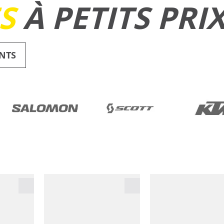
ES
À PETITS PRI
NTS
RUNNING