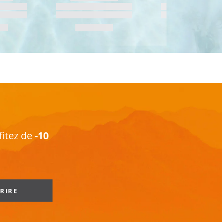
fitez de
-10
CRIRE