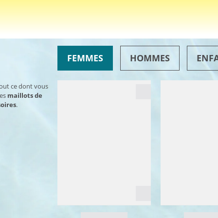
FEMMES
HOMMES
ENF
tout ce dont vous
des
maillots de
oires
.