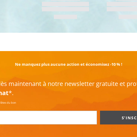
EN SAVOIR PLUS
Ne manquez plus aucune action et économisez -10 % !
s maintenant à notre newsletter gratuite et pro
hat
*.
plètes du bon
S’INS