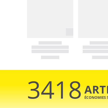
3418
ART
ÉCONOMIES 