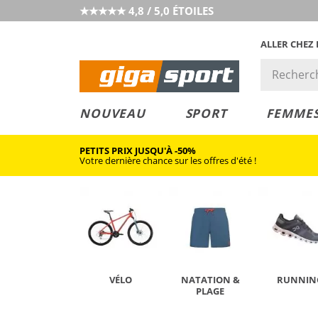
★★★★★ 4,8 / 5,0 ÉTOILES
ALLER CHEZ
PRIX &
PETITS PRIX
NOUVEAU
SPORT
FEMME
VALEUR
PETITS PRIX JUSQU'À -50%
Votre dernière chance sur les offres d'été !
VÉLO
NATATION &
RUNNIN
PLAGE