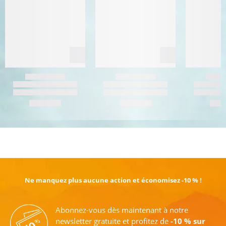
EN SAVOIR PLUS
Ne manquez plus aucune action et économisez -10 % !
Abonnez-vous dès maintenant à notre
newsletter gratuite et profitez de
-10 % sur