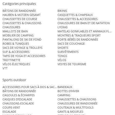
Catégories principales
BÂTONS DE RANDONNÉE
BIKINIS
HAUBEN & MÜTZEN GESAMT
CASQUETTES & CHAPEAUX
CHAUSSETTES DE COURSE
CHAUSSETTES & ACCESSOIRES
CHAUSSETTES & CHAUSSONS
CHAUSSURES DE BAIN ET DE NATATION
CHAUSSURES
LYCRAS
MAILLOTS DE BAIN
MATELAS GONFLABLES ET ANIMAUX FLOT
MOBILIER DE CAMPING
MONTRES & TRAQUEURS SPORT
PANTALONS DE SKI DE FOND
PORTE-BÉBÉS DE RANDONNÉE
ROBES & TUNIQUES
SACS DE COUCHAGE
SACS DE VOYAGE & TROLLEYS
SHORTS
SUP & ACCESSOIRES
SURVÊTEMENTS
TAPIS DE YOGA ET ACCESSOIRES
TONGS
TROTTINETTE
VÉLOS
VÉLOS ÉLECTRIQUES
VESTES DE TOURISME
VTT
Sports outdoor
ACCESSOIRES POUR SACS À DOS & SACS ÉTANCHES
BANDEAUX
BÂTONS DE RANDONNÉE
BOTTES D’HIVER
CAGOULES & ÉCHARPES
CAMPING
CASQUES D’ESCALADE
CHAUSSETTES & CHAUSSONS
CHAUSSONS-ESCALADE
CHAUSSURES DE RANDONNÉE
COUPE-VENT
COUTEAUX & MULTITOOLS
ESCALADE
GANTS & MOUFLES