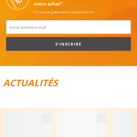
votre achat
*.
Tu trouveras
ici
les conditions complètes du bon
S’INSCRIRE
ACTUALITÉS
TOUT POUR LE VÉLO
BAGAGES DE VOYAGE