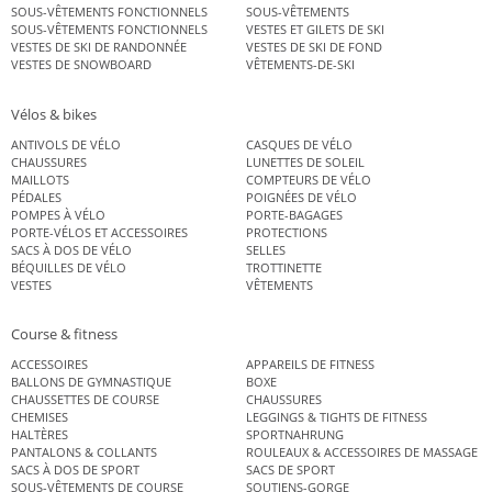
SOUS-VÊTEMENTS FONCTIONNELS
SOUS-VÊTEMENTS
SOUS-VÊTEMENTS FONCTIONNELS
VESTES ET GILETS DE SKI
VESTES DE SKI DE RANDONNÉE
VESTES DE SKI DE FOND
VESTES DE SNOWBOARD
VÊTEMENTS-DE-SKI
Vélos & bikes
ANTIVOLS DE VÉLO
CASQUES DE VÉLO
CHAUSSURES
LUNETTES DE SOLEIL
MAILLOTS
COMPTEURS DE VÉLO
PÉDALES
POIGNÉES DE VÉLO
POMPES À VÉLO
PORTE-BAGAGES
PORTE-VÉLOS ET ACCESSOIRES
PROTECTIONS
SACS À DOS DE VÉLO
SELLES
BÉQUILLES DE VÉLO
TROTTINETTE
VESTES
VÊTEMENTS
Course & fitness
ACCESSOIRES
APPAREILS DE FITNESS
BALLONS DE GYMNASTIQUE
BOXE
CHAUSSETTES DE COURSE
CHAUSSURES
CHEMISES
LEGGINGS & TIGHTS DE FITNESS
HALTÈRES
SPORTNAHRUNG
PANTALONS & COLLANTS
ROULEAUX & ACCESSOIRES DE MASSAGE
SACS À DOS DE SPORT
SACS DE SPORT
SOUS-VÊTEMENTS DE COURSE
SOUTIENS-GORGE