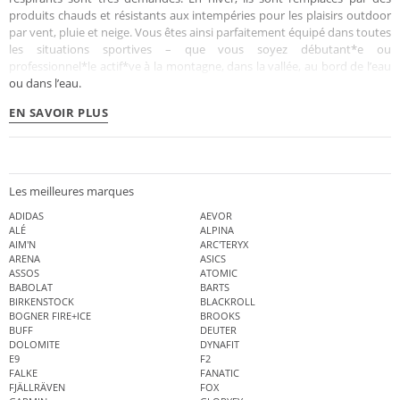
produits chauds et résistants aux intempéries pour les plaisirs outdoor
par vent, pluie et neige. Vous êtes ainsi parfaitement équipé dans toutes
les situations sportives – que vous soyez débutant*e ou
professionnel*le actif*ve à la montagne, dans la vallée, au bord de l’eau
ou dans l’eau.
EN SAVOIR PLUS
Les meilleures marques
ADIDAS
AEVOR
ALÉ
ALPINA
AIM'N
ARC'TERYX
ARENA
ASICS
ASSOS
ATOMIC
BABOLAT
BARTS
BIRKENSTOCK
BLACKROLL
BOGNER FIRE+ICE
BROOKS
BUFF
DEUTER
DOLOMITE
DYNAFIT
E9
F2
FALKE
FANATIC
FJÄLLRÄVEN
FOX