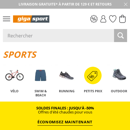
LIVRAISON GRATUITE* À PARTIR DE 129 € ET RETOURS
RETOUR SOUS 30 JOURS
PETITS PRIX
SPORTS
VÉLO
SWIM &
RUNNING
PETITS PRIX
OUTDOOR
BEACH
SOLDES FINALES : JUSQU'À -50%
Offres d'été chaudes pour vous
ÉCONOMISEZ MAINTENANT