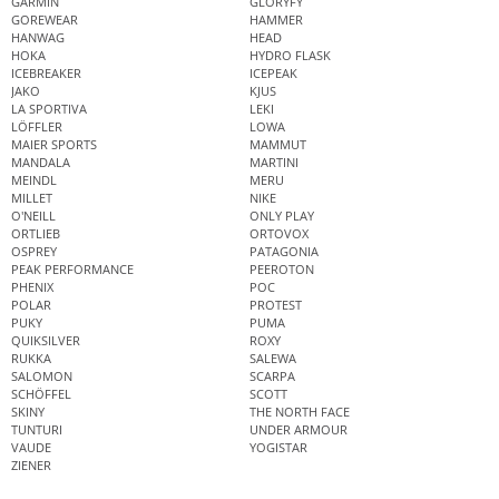
GARMIN
GLORYFY
GOREWEAR
HAMMER
HANWAG
HEAD
HOKA
HYDRO FLASK
ICEBREAKER
ICEPEAK
JAKO
KJUS
LA SPORTIVA
LEKI
LÖFFLER
LOWA
MAIER SPORTS
MAMMUT
MANDALA
MARTINI
MEINDL
MERU
MILLET
NIKE
O'NEILL
ONLY PLAY
ORTLIEB
ORTOVOX
OSPREY
PATAGONIA
PEAK PERFORMANCE
PEEROTON
PHENIX
POC
POLAR
PROTEST
PUKY
PUMA
QUIKSILVER
ROXY
RUKKA
SALEWA
SALOMON
SCARPA
SCHÖFFEL
SCOTT
SKINY
THE NORTH FACE
TUNTURI
UNDER ARMOUR
VAUDE
YOGISTAR
ZIENER