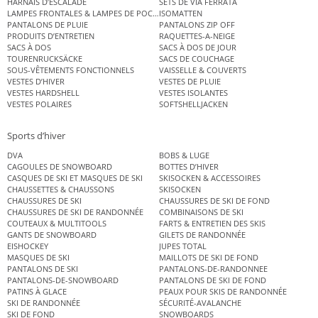
HARNAIS D’ESCALADE
SETS DE VIA FERRATA
LAMPES FRONTALES & LAMPES DE POCHE
ISOMATTEN
PANTALONS DE PLUIE
PANTALONS ZIP OFF
PRODUITS D’ENTRETIEN
RAQUETTES-A-NEIGE
SACS À DOS
SACS À DOS DE JOUR
TOURENRUCKSÄCKE
SACS DE COUCHAGE
SOUS-VÊTEMENTS FONCTIONNELS
VAISSELLE & COUVERTS
VESTES D’HIVER
VESTES DE PLUIE
VESTES HARDSHELL
VESTES ISOLANTES
VESTES POLAIRES
SOFTSHELLJACKEN
Sports d’hiver
DVA
BOBS & LUGE
CAGOULES DE SNOWBOARD
BOTTES D’HIVER
CASQUES DE SKI ET MASQUES DE SKI
SKISOCKEN & ACCESSOIRES
CHAUSSETTES & CHAUSSONS
SKISOCKEN
CHAUSSURES DE SKI
CHAUSSURES DE SKI DE FOND
CHAUSSURES DE SKI DE RANDONNÉE
COMBINAISONS DE SKI
COUTEAUX & MULTITOOLS
FARTS & ENTRETIEN DES SKIS
GANTS DE SNOWBOARD
GILETS DE RANDONNÉE
EISHOCKEY
JUPES TOTAL
MASQUES DE SKI
MAILLOTS DE SKI DE FOND
PANTALONS DE SKI
PANTALONS-DE-RANDONNEE
PANTALONS-DE-SNOWBOARD
PANTALONS DE SKI DE FOND
PATINS À GLACE
PEAUX POUR SKIS DE RANDONNÉE
SKI DE RANDONNÉE
SÉCURITÉ-AVALANCHE
SKI DE FOND
SNOWBOARDS