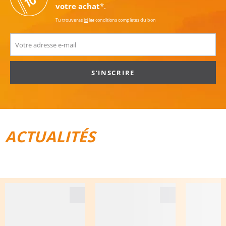
votre achat
*.
Tu trouveras
ici
les conditions complètes du bon
S’INSCRIRE
ACTUALITÉS
TOUT POUR LE VÉLO
BAGAGES DE VOYAGE