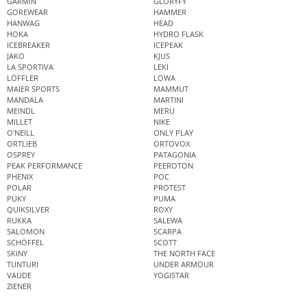
GARMIN
GLORYFY
GOREWEAR
HAMMER
HANWAG
HEAD
HOKA
HYDRO FLASK
ICEBREAKER
ICEPEAK
JAKO
KJUS
LA SPORTIVA
LEKI
LÖFFLER
LOWA
MAIER SPORTS
MAMMUT
MANDALA
MARTINI
MEINDL
MERU
MILLET
NIKE
O'NEILL
ONLY PLAY
ORTLIEB
ORTOVOX
OSPREY
PATAGONIA
PEAK PERFORMANCE
PEEROTON
PHENIX
POC
POLAR
PROTEST
PUKY
PUMA
QUIKSILVER
ROXY
RUKKA
SALEWA
SALOMON
SCARPA
SCHÖFFEL
SCOTT
SKINY
THE NORTH FACE
TUNTURI
UNDER ARMOUR
VAUDE
YOGISTAR
ZIENER