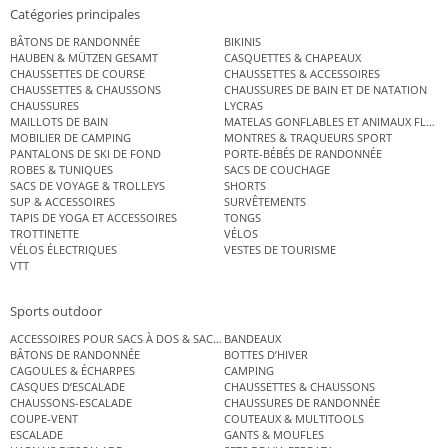
Catégories principales
BÂTONS DE RANDONNÉE
BIKINIS
HAUBEN & MÜTZEN GESAMT
CASQUETTES & CHAPEAUX
CHAUSSETTES DE COURSE
CHAUSSETTES & ACCESSOIRES
CHAUSSETTES & CHAUSSONS
CHAUSSURES DE BAIN ET DE NATATION
CHAUSSURES
LYCRAS
MAILLOTS DE BAIN
MATELAS GONFLABLES ET ANIMAUX FLOT
MOBILIER DE CAMPING
MONTRES & TRAQUEURS SPORT
PANTALONS DE SKI DE FOND
PORTE-BÉBÉS DE RANDONNÉE
ROBES & TUNIQUES
SACS DE COUCHAGE
SACS DE VOYAGE & TROLLEYS
SHORTS
SUP & ACCESSOIRES
SURVÊTEMENTS
TAPIS DE YOGA ET ACCESSOIRES
TONGS
TROTTINETTE
VÉLOS
VÉLOS ÉLECTRIQUES
VESTES DE TOURISME
VTT
Sports outdoor
ACCESSOIRES POUR SACS À DOS & SACS ÉTANCHES
BANDEAUX
BÂTONS DE RANDONNÉE
BOTTES D’HIVER
CAGOULES & ÉCHARPES
CAMPING
CASQUES D’ESCALADE
CHAUSSETTES & CHAUSSONS
CHAUSSONS-ESCALADE
CHAUSSURES DE RANDONNÉE
COUPE-VENT
COUTEAUX & MULTITOOLS
ESCALADE
GANTS & MOUFLES