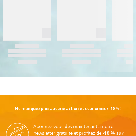
EN SAVOIR PLUS
Ne manquez plus aucune action et économisez -10 % !
Abonnez-vous dès maintenant à notre
newsletter gratuite et profitez de
-10 % sur