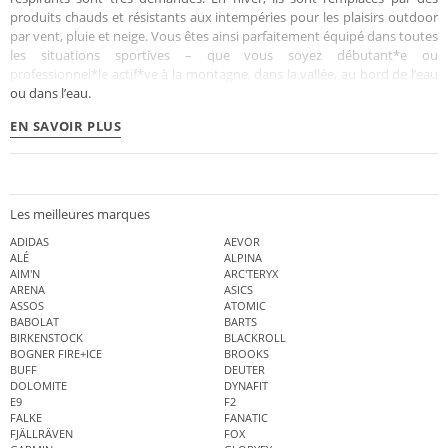
produits chauds et résistants aux intempéries pour les plaisirs outdoor
par vent, pluie et neige. Vous êtes ainsi parfaitement équipé dans toutes
les situations sportives – que vous soyez débutant*e ou
professionnel*le actif*ve à la montagne, dans la vallée, au bord de l’eau
ou dans l’eau.
EN SAVOIR PLUS
Les meilleures marques
ADIDAS
AEVOR
ALÉ
ALPINA
AIM'N
ARC'TERYX
ARENA
ASICS
ASSOS
ATOMIC
BABOLAT
BARTS
BIRKENSTOCK
BLACKROLL
BOGNER FIRE+ICE
BROOKS
BUFF
DEUTER
DOLOMITE
DYNAFIT
E9
F2
FALKE
FANATIC
FJÄLLRÄVEN
FOX