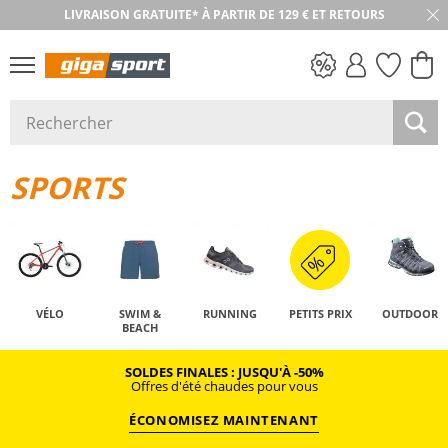
LIVRAISON GRATUITE* À PARTIR DE 129 € ET RETOURS
RETOUR SOUS 30 JOURS
PETITS PRIX
SPORTS
VÉLO
SWIM &
RUNNING
PETITS PRIX
OUTDOOR
BEACH
SOLDES FINALES : JUSQU'À -50%
Offres d'été chaudes pour vous
ÉCONOMISEZ MAINTENANT