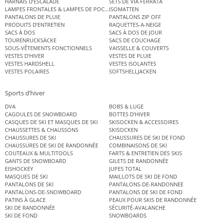
HARNAIS D’ESCALADE
SETS DE VIA FERRATA
LAMPES FRONTALES & LAMPES DE POCHE
ISOMATTEN
PANTALONS DE PLUIE
PANTALONS ZIP OFF
PRODUITS D’ENTRETIEN
RAQUETTES-A-NEIGE
SACS À DOS
SACS À DOS DE JOUR
TOURENRUCKSÄCKE
SACS DE COUCHAGE
SOUS-VÊTEMENTS FONCTIONNELS
VAISSELLE & COUVERTS
VESTES D’HIVER
VESTES DE PLUIE
VESTES HARDSHELL
VESTES ISOLANTES
VESTES POLAIRES
SOFTSHELLJACKEN
Sports d’hiver
DVA
BOBS & LUGE
CAGOULES DE SNOWBOARD
BOTTES D’HIVER
CASQUES DE SKI ET MASQUES DE SKI
SKISOCKEN & ACCESSOIRES
CHAUSSETTES & CHAUSSONS
SKISOCKEN
CHAUSSURES DE SKI
CHAUSSURES DE SKI DE FOND
CHAUSSURES DE SKI DE RANDONNÉE
COMBINAISONS DE SKI
COUTEAUX & MULTITOOLS
FARTS & ENTRETIEN DES SKIS
GANTS DE SNOWBOARD
GILETS DE RANDONNÉE
EISHOCKEY
JUPES TOTAL
MASQUES DE SKI
MAILLOTS DE SKI DE FOND
PANTALONS DE SKI
PANTALONS-DE-RANDONNEE
PANTALONS-DE-SNOWBOARD
PANTALONS DE SKI DE FOND
PATINS À GLACE
PEAUX POUR SKIS DE RANDONNÉE
SKI DE RANDONNÉE
SÉCURITÉ-AVALANCHE
SKI DE FOND
SNOWBOARDS