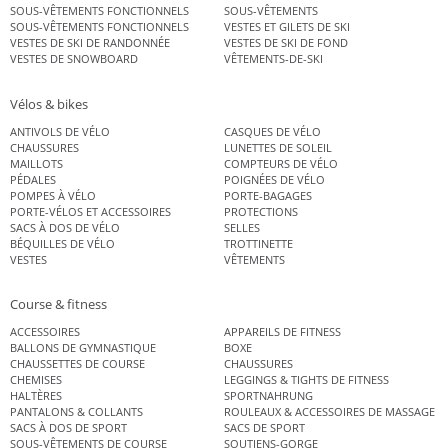
SOUS-VÊTEMENTS FONCTIONNELS
SOUS-VÊTEMENTS
SOUS-VÊTEMENTS FONCTIONNELS
VESTES ET GILETS DE SKI
VESTES DE SKI DE RANDONNÉE
VESTES DE SKI DE FOND
VESTES DE SNOWBOARD
VÊTEMENTS-DE-SKI
Vélos & bikes
ANTIVOLS DE VÉLO
CASQUES DE VÉLO
CHAUSSURES
LUNETTES DE SOLEIL
MAILLOTS
COMPTEURS DE VÉLO
PÉDALES
POIGNÉES DE VÉLO
POMPES À VÉLO
PORTE-BAGAGES
PORTE-VÉLOS ET ACCESSOIRES
PROTECTIONS
SACS À DOS DE VÉLO
SELLES
BÉQUILLES DE VÉLO
TROTTINETTE
VESTES
VÊTEMENTS
Course & fitness
ACCESSOIRES
APPAREILS DE FITNESS
BALLONS DE GYMNASTIQUE
BOXE
CHAUSSETTES DE COURSE
CHAUSSURES
CHEMISES
LEGGINGS & TIGHTS DE FITNESS
HALTÈRES
SPORTNAHRUNG
PANTALONS & COLLANTS
ROULEAUX & ACCESSOIRES DE MASSAGE
SACS À DOS DE SPORT
SACS DE SPORT
SOUS-VÊTEMENTS DE COURSE
SOUTIENS-GORGE