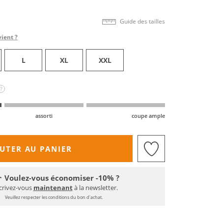
Guide des tailles
vient ?
L
XL
XXL
?
assorti
coupe ample
UTER AU PANIER
Voulez-vous économiser -10% ?
crivez-vous
maintenant
à la newsletter.
Veuillez respecter les conditions du bon d'achat.