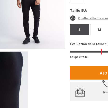
Taille EU:
Quelle taille me con
S
M
Évaluation de la taille :
Coupe étroite
AJO
Ins