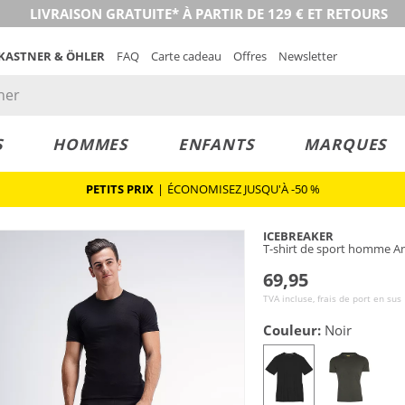
LIVRAISON GRATUITE* À PARTIR DE 129 € ET RETOURS
 KASTNER & ÖHLER
FAQ
Carte cadeau
Offres
Newsletter
S
HOMMES
ENFANTS
MARQUES
PETITS PRIX
|
ÉCONOMISEZ JUSQU'À -50 %
ICEBREAKER
T-shirt de sport homme A
69,95
TVA incluse, frais de port en sus
Couleur:
Noir