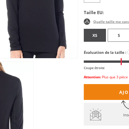
Taille EU:
Quelle taille me con
XS
S
Évaluation de la taille :
Coupe étroite
Attention:
Plus que 3 pièce 
AJO
Ins