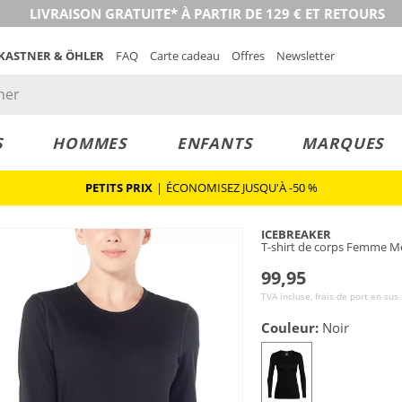
LIVRAISON GRATUITE* À PARTIR DE 129 € ET RETOURS
 KASTNER & ÖHLER
FAQ
Carte cadeau
Offres
Newsletter
S
HOMMES
ENFANTS
MARQUES
PETITS PRIX
|
ÉCONOMISEZ JUSQU'À -50 %
ICEBREAKER
T-shirt de corps Femme Me
99,95
TVA incluse, frais de port en sus
Couleur:
Noir