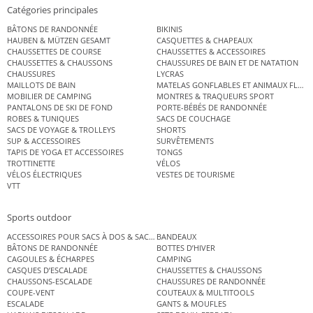
Catégories principales
BÂTONS DE RANDONNÉE
BIKINIS
HAUBEN & MÜTZEN GESAMT
CASQUETTES & CHAPEAUX
CHAUSSETTES DE COURSE
CHAUSSETTES & ACCESSOIRES
CHAUSSETTES & CHAUSSONS
CHAUSSURES DE BAIN ET DE NATATION
CHAUSSURES
LYCRAS
MAILLOTS DE BAIN
MATELAS GONFLABLES ET ANIMAUX FLOT
MOBILIER DE CAMPING
MONTRES & TRAQUEURS SPORT
PANTALONS DE SKI DE FOND
PORTE-BÉBÉS DE RANDONNÉE
ROBES & TUNIQUES
SACS DE COUCHAGE
SACS DE VOYAGE & TROLLEYS
SHORTS
SUP & ACCESSOIRES
SURVÊTEMENTS
TAPIS DE YOGA ET ACCESSOIRES
TONGS
TROTTINETTE
VÉLOS
VÉLOS ÉLECTRIQUES
VESTES DE TOURISME
VTT
Sports outdoor
ACCESSOIRES POUR SACS À DOS & SACS ÉTANCHES
BANDEAUX
BÂTONS DE RANDONNÉE
BOTTES D’HIVER
CAGOULES & ÉCHARPES
CAMPING
CASQUES D’ESCALADE
CHAUSSETTES & CHAUSSONS
CHAUSSONS-ESCALADE
CHAUSSURES DE RANDONNÉE
COUPE-VENT
COUTEAUX & MULTITOOLS
ESCALADE
GANTS & MOUFLES