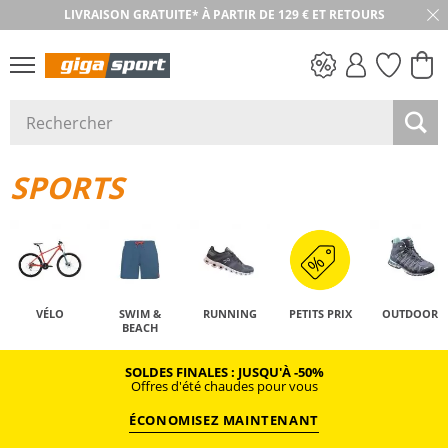
LIVRAISON GRATUITE* À PARTIR DE 129 € ET RETOURS
PETITS PRIX
SPORTS
VÉLO
SWIM &
RUNNING
PETITS PRIX
OUTDOOR
BEACH
SOLDES FINALES : JUSQU'À -50%
Offres d'été chaudes pour vous
ÉCONOMISEZ MAINTENANT