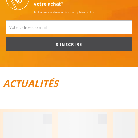
votre achat
*.
Tu trouveras
ici
les conditions complètes du bon
S’INSCRIRE
ACTUALITÉS
TOUT POUR LE VÉLO
BAGAGES DE VOYAGE