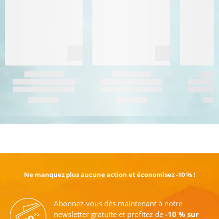
EN SAVOIR PLUS
Ne manquez plus aucune action et économisez -10 % !
Abonnez-vous dès maintenant à notre
newsletter gratuite et profitez de
-10 % sur