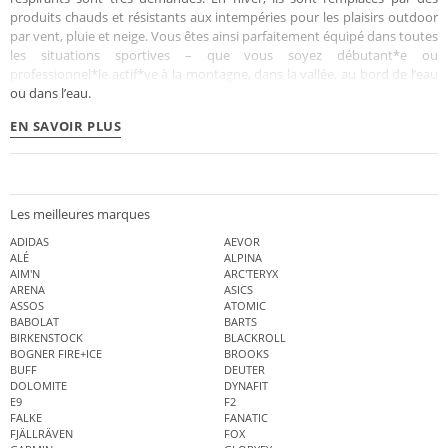
produits chauds et résistants aux intempéries pour les plaisirs outdoor
par vent, pluie et neige. Vous êtes ainsi parfaitement équipé dans toutes
les situations sportives – que vous soyez débutant*e ou
professionnel*le actif*ve à la montagne, dans la vallée, au bord de l’eau
ou dans l’eau.
EN SAVOIR PLUS
Les meilleures marques
ADIDAS
AEVOR
ALÉ
ALPINA
AIM'N
ARC'TERYX
ARENA
ASICS
ASSOS
ATOMIC
BABOLAT
BARTS
BIRKENSTOCK
BLACKROLL
BOGNER FIRE+ICE
BROOKS
BUFF
DEUTER
DOLOMITE
DYNAFIT
E9
F2
FALKE
FANATIC
FJÄLLRÄVEN
FOX