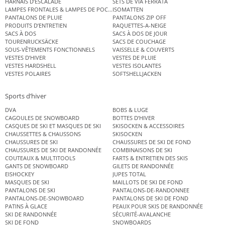
HARNAIS D’ESCALADE
SETS DE VIA FERRATA
LAMPES FRONTALES & LAMPES DE POCHE
ISOMATTEN
PANTALONS DE PLUIE
PANTALONS ZIP OFF
PRODUITS D’ENTRETIEN
RAQUETTES-A-NEIGE
SACS À DOS
SACS À DOS DE JOUR
TOURENRUCKSÄCKE
SACS DE COUCHAGE
SOUS-VÊTEMENTS FONCTIONNELS
VAISSELLE & COUVERTS
VESTES D’HIVER
VESTES DE PLUIE
VESTES HARDSHELL
VESTES ISOLANTES
VESTES POLAIRES
SOFTSHELLJACKEN
Sports d’hiver
DVA
BOBS & LUGE
CAGOULES DE SNOWBOARD
BOTTES D’HIVER
CASQUES DE SKI ET MASQUES DE SKI
SKISOCKEN & ACCESSOIRES
CHAUSSETTES & CHAUSSONS
SKISOCKEN
CHAUSSURES DE SKI
CHAUSSURES DE SKI DE FOND
CHAUSSURES DE SKI DE RANDONNÉE
COMBINAISONS DE SKI
COUTEAUX & MULTITOOLS
FARTS & ENTRETIEN DES SKIS
GANTS DE SNOWBOARD
GILETS DE RANDONNÉE
EISHOCKEY
JUPES TOTAL
MASQUES DE SKI
MAILLOTS DE SKI DE FOND
PANTALONS DE SKI
PANTALONS-DE-RANDONNEE
PANTALONS-DE-SNOWBOARD
PANTALONS DE SKI DE FOND
PATINS À GLACE
PEAUX POUR SKIS DE RANDONNÉE
SKI DE RANDONNÉE
SÉCURITÉ-AVALANCHE
SKI DE FOND
SNOWBOARDS