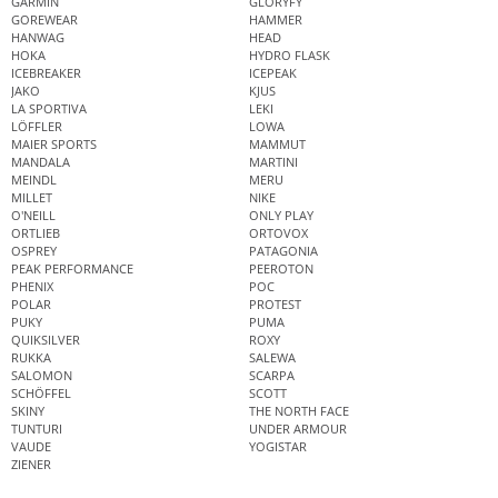
GARMIN
GLORYFY
GOREWEAR
HAMMER
HANWAG
HEAD
HOKA
HYDRO FLASK
ICEBREAKER
ICEPEAK
JAKO
KJUS
LA SPORTIVA
LEKI
LÖFFLER
LOWA
MAIER SPORTS
MAMMUT
MANDALA
MARTINI
MEINDL
MERU
MILLET
NIKE
O'NEILL
ONLY PLAY
ORTLIEB
ORTOVOX
OSPREY
PATAGONIA
PEAK PERFORMANCE
PEEROTON
PHENIX
POC
POLAR
PROTEST
PUKY
PUMA
QUIKSILVER
ROXY
RUKKA
SALEWA
SALOMON
SCARPA
SCHÖFFEL
SCOTT
SKINY
THE NORTH FACE
TUNTURI
UNDER ARMOUR
VAUDE
YOGISTAR
ZIENER