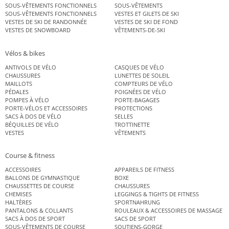
SOUS-VÊTEMENTS FONCTIONNELS
SOUS-VÊTEMENTS
SOUS-VÊTEMENTS FONCTIONNELS
VESTES ET GILETS DE SKI
VESTES DE SKI DE RANDONNÉE
VESTES DE SKI DE FOND
VESTES DE SNOWBOARD
VÊTEMENTS-DE-SKI
Vélos & bikes
ANTIVOLS DE VÉLO
CASQUES DE VÉLO
CHAUSSURES
LUNETTES DE SOLEIL
MAILLOTS
COMPTEURS DE VÉLO
PÉDALES
POIGNÉES DE VÉLO
POMPES À VÉLO
PORTE-BAGAGES
PORTE-VÉLOS ET ACCESSOIRES
PROTECTIONS
SACS À DOS DE VÉLO
SELLES
BÉQUILLES DE VÉLO
TROTTINETTE
VESTES
VÊTEMENTS
Course & fitness
ACCESSOIRES
APPAREILS DE FITNESS
BALLONS DE GYMNASTIQUE
BOXE
CHAUSSETTES DE COURSE
CHAUSSURES
CHEMISES
LEGGINGS & TIGHTS DE FITNESS
HALTÈRES
SPORTNAHRUNG
PANTALONS & COLLANTS
ROULEAUX & ACCESSOIRES DE MASSAGE
SACS À DOS DE SPORT
SACS DE SPORT
SOUS-VÊTEMENTS DE COURSE
SOUTIENS-GORGE