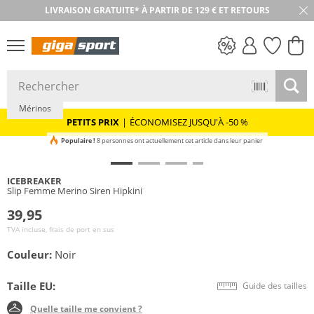
LIVRAISON GRATUITE* À PARTIR DE 129 € ET RETOURS
RETOUR SOUS 30 JOURS
PETITS PRIX
Mérinos
PETITS PRIX
|
ÉCONOMISEZ JUSQU'À -50 %
Populaire !
8 personnes ont actuellement cet article dans leur panier
ICEBREAKER
Slip Femme Merino Siren Hipkini
39,95
TVA incluse, frais de port en sus
Couleur:
Noir
Taille EU:
Guide des tailles
Quelle taille me convient ?