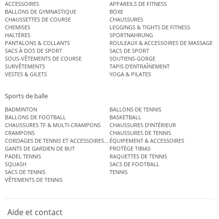
ACCESSOIRES
APPAREILS DE FITNESS
BALLONS DE GYMNASTIQUE
BOXE
CHAUSSETTES DE COURSE
CHAUSSURES
CHEMISES
LEGGINGS & TIGHTS DE FITNESS
HALTÈRES
SPORTNAHRUNG
PANTALONS & COLLANTS
ROULEAUX & ACCESSOIRES DE MASSAGE
SACS À DOS DE SPORT
SACS DE SPORT
SOUS-VÊTEMENTS DE COURSE
SOUTIENS-GORGE
SURVÊTEMENTS
TAPIS D’ENTRAÎNEMENT
VESTES & GILETS
YOGA & PILATES
Sports de balle
BADMINTON
BALLONS DE TENNIS
BALLONS DE FOOTBALL
BASKETBALL
CHAUSSURES TF & MULTI-CRAMPONS
CHAUSSURES D’INTÉRIEUR
CRAMPONS
CHAUSSURES DE TENNIS
CORDAGES DE TENNIS ET ACCESSOIRES DE TENNIS
ÉQUIPEMENT & ACCESSOIRES
GANTS DE GARDIEN DE BUT
PROTÈGE TIBIAS
PADEL TENNIS
RAQUETTES DE TENNIS
SQUASH
SACS DE FOOTBALL
SACS DE TENNIS
TENNIS
VÊTEMENTS DE TENNIS
Aide et contact