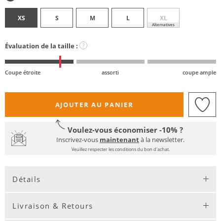
XS
S
M
L
XL
Alternatives
Évaluation de la taille :
?
Coupe étroite
assorti
coupe ample
AJOUTER AU PANIER
Voulez-vous économiser -10% ?
Inscrivez-vous
maintenant
à la newsletter.
Veuillez respecter les conditions du bon d'achat.
Détails
Livraison & Retours