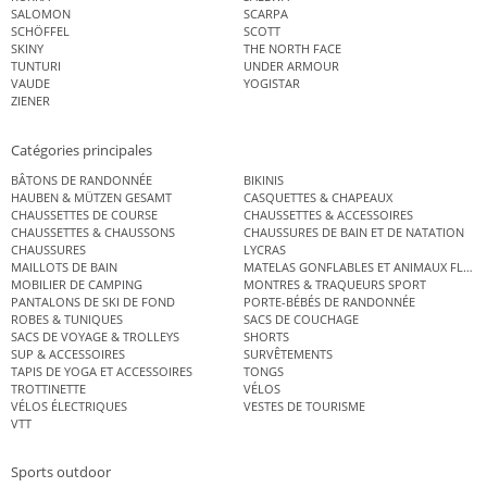
SALOMON
SCARPA
SCHÖFFEL
SCOTT
SKINY
THE NORTH FACE
TUNTURI
UNDER ARMOUR
VAUDE
YOGISTAR
ZIENER
Catégories principales
BÂTONS DE RANDONNÉE
BIKINIS
HAUBEN & MÜTZEN GESAMT
CASQUETTES & CHAPEAUX
CHAUSSETTES DE COURSE
CHAUSSETTES & ACCESSOIRES
CHAUSSETTES & CHAUSSONS
CHAUSSURES DE BAIN ET DE NATATION
CHAUSSURES
LYCRAS
MAILLOTS DE BAIN
MATELAS GONFLABLES ET ANIMAUX FLOT
MOBILIER DE CAMPING
MONTRES & TRAQUEURS SPORT
PANTALONS DE SKI DE FOND
PORTE-BÉBÉS DE RANDONNÉE
ROBES & TUNIQUES
SACS DE COUCHAGE
SACS DE VOYAGE & TROLLEYS
SHORTS
SUP & ACCESSOIRES
SURVÊTEMENTS
TAPIS DE YOGA ET ACCESSOIRES
TONGS
TROTTINETTE
VÉLOS
VÉLOS ÉLECTRIQUES
VESTES DE TOURISME
VTT
Sports outdoor