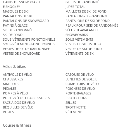
GANTS DE SNOWBOARD
GILETS DE RANDONNÉE
EISHOCKEY
JUPES TOTAL
MASQUES DE SKI
MAILLOTS DE SKI DE FOND
PANTALONS DE SKI
PANTALONS-DE-RANDONNEE
PANTALONS-DE-SNOWBOARD
PANTALONS DE SKI DE FOND
PATINS À GLACE
PEAUX POUR SKIS DE RANDONNÉE
SKI DE RANDONNÉE
SÉCURITÉ-AVALANCHE
SKI DE FOND
SNOWBOARDS
SOUS-VÊTEMENTS FONCTIONNELS
SOUS-VÊTEMENTS
SOUS-VÊTEMENTS FONCTIONNELS
VESTES ET GILETS DE SKI
VESTES DE SKI DE RANDONNÉE
VESTES DE SKI DE FOND
VESTES DE SNOWBOARD
VÊTEMENTS-DE-SKI
Vélos & bikes
ANTIVOLS DE VÉLO
CASQUES DE VÉLO
CHAUSSURES
LUNETTES DE SOLEIL
MAILLOTS
COMPTEURS DE VÉLO
PÉDALES
POIGNÉES DE VÉLO
POMPES À VÉLO
PORTE-BAGAGES
PORTE-VÉLOS ET ACCESSOIRES
PROTECTIONS
SACS À DOS DE VÉLO
SELLES
BÉQUILLES DE VÉLO
TROTTINETTE
VESTES
VÊTEMENTS
Course & fitness