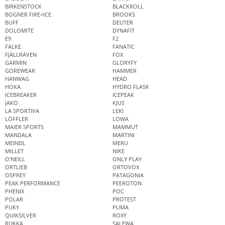
BIRKENSTOCK
BLACKROLL
BOGNER FIRE+ICE
BROOKS
BUFF
DEUTER
DOLOMITE
DYNAFIT
E9
F2
FALKE
FANATIC
FJÄLLRÄVEN
FOX
GARMIN
GLORYFY
GOREWEAR
HAMMER
HANWAG
HEAD
HOKA
HYDRO FLASK
ICEBREAKER
ICEPEAK
JAKO
KJUS
LA SPORTIVA
LEKI
LÖFFLER
LOWA
MAIER SPORTS
MAMMUT
MANDALA
MARTINI
MEINDL
MERU
MILLET
NIKE
O'NEILL
ONLY PLAY
ORTLIEB
ORTOVOX
OSPREY
PATAGONIA
PEAK PERFORMANCE
PEEROTON
PHENIX
POC
POLAR
PROTEST
PUKY
PUMA
QUIKSILVER
ROXY
RUKKA
SALEWA