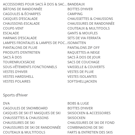
ACCESSOIRES POUR SACS À DOS & SACS ÉTANCHES
BANDEAUX
BÂTONS DE RANDONNÉE
BOTTES D’HIVER
CAGOULES & ÉCHARPES
CAMPING
CASQUES D’ESCALADE
CHAUSSETTES & CHAUSSONS
CHAUSSONS-ESCALADE
CHAUSSURES DE RANDONNÉE
COUPE-VENT
COUTEAUX & MULTITOOLS
ESCALADE
GANTS & MOUFLES
HARNAIS D’ESCALADE
SETS DE VIA FERRATA
LAMPES FRONTALES & LAMPES DE POCHE
ISOMATTEN
PANTALONS DE PLUIE
PANTALONS ZIP OFF
PRODUITS D’ENTRETIEN
RAQUETTES-A-NEIGE
SACS À DOS
SACS À DOS DE JOUR
TOURENRUCKSÄCKE
SACS DE COUCHAGE
SOUS-VÊTEMENTS FONCTIONNELS
VAISSELLE & COUVERTS
VESTES D’HIVER
VESTES DE PLUIE
VESTES HARDSHELL
VESTES ISOLANTES
VESTES POLAIRES
SOFTSHELLJACKEN
Sports d’hiver
DVA
BOBS & LUGE
CAGOULES DE SNOWBOARD
BOTTES D’HIVER
CASQUES DE SKI ET MASQUES DE SKI
SKISOCKEN & ACCESSOIRES
CHAUSSETTES & CHAUSSONS
SKISOCKEN
CHAUSSURES DE SKI
CHAUSSURES DE SKI DE FOND
CHAUSSURES DE SKI DE RANDONNÉE
COMBINAISONS DE SKI
COUTEAUX & MULTITOOLS
FARTS & ENTRETIEN DES SKIS