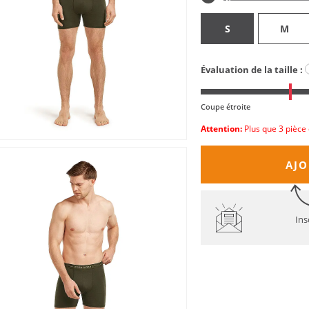
S
M
Évaluation de la taille :
Coupe étroite
Attention:
Plus que 3 pièce 
AJO
Ins