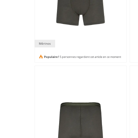
Mérinos
Populaire !
5 personnes regardent cet article en ce moment