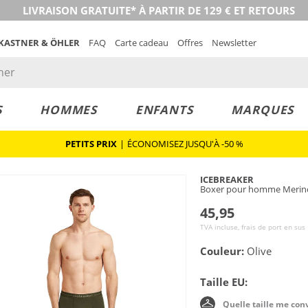
LIVRAISON GRATUITE* À PARTIR DE 129 € ET RETOURS
 KASTNER & ÖHLER
FAQ
Carte cadeau
Offres
Newsletter
S
HOMMES
ENFANTS
MARQUES
PETITS PRIX
|
ÉCONOMISEZ JUSQU'À -50 %
ICEBREAKER
Boxer pour homme Merin
45,95
TVA incluse, frais de port en sus
Couleur:
Olive
Taille EU:
Quelle taille me con