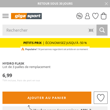
RETOUR SOUS 30 JOURS
PETITS PRIX
PETITS PRIX
|
ÉCONOMISEZ JUSQU'À -50 %
Populaire !
14 personnes regardent cet article en ce moment
HYDRO FLASK
Lot de 3 pailles de remplacement
6,99
TVA incluse, frais de port en sus
AJOUTER AU PANIER