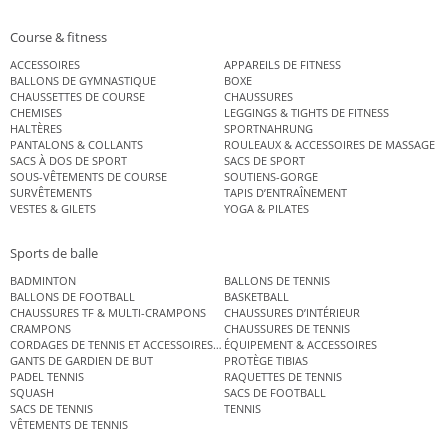
Course & fitness
ACCESSOIRES
APPAREILS DE FITNESS
BALLONS DE GYMNASTIQUE
BOXE
CHAUSSETTES DE COURSE
CHAUSSURES
CHEMISES
LEGGINGS & TIGHTS DE FITNESS
HALTÈRES
SPORTNAHRUNG
PANTALONS & COLLANTS
ROULEAUX & ACCESSOIRES DE MASSAGE
SACS À DOS DE SPORT
SACS DE SPORT
SOUS-VÊTEMENTS DE COURSE
SOUTIENS-GORGE
SURVÊTEMENTS
TAPIS D’ENTRAÎNEMENT
VESTES & GILETS
YOGA & PILATES
Sports de balle
BADMINTON
BALLONS DE TENNIS
BALLONS DE FOOTBALL
BASKETBALL
CHAUSSURES TF & MULTI-CRAMPONS
CHAUSSURES D’INTÉRIEUR
CRAMPONS
CHAUSSURES DE TENNIS
CORDAGES DE TENNIS ET ACCESSOIRES DE TENNIS
ÉQUIPEMENT & ACCESSOIRES
GANTS DE GARDIEN DE BUT
PROTÈGE TIBIAS
PADEL TENNIS
RAQUETTES DE TENNIS
SQUASH
SACS DE FOOTBALL
SACS DE TENNIS
TENNIS
VÊTEMENTS DE TENNIS