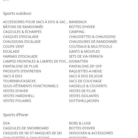
Sports outdoor
ACCESSOIRES POUR SACS À DOS & SACS ÉTANCHES
BANDEAUX
BÂTONS DE RANDONNÉE
BOTTES D’HIVER
CAGOULES & ÉCHARPES
CAMPING
CASQUES D’ESCALADE
CHAUSSETTES & CHAUSSONS
CHAUSSONS-ESCALADE
CHAUSSURES DE RANDONNÉE
COUPE-VENT
COUTEAUX & MULTITOOLS
ESCALADE
GANTS & MOUFLES
HARNAIS D’ESCALADE
SETS DE VIA FERRATA
LAMPES FRONTALES & LAMPES DE POCHE
ISOMATTEN
PANTALONS DE PLUIE
PANTALONS ZIP OFF
PRODUITS D’ENTRETIEN
RAQUETTES-A-NEIGE
SACS À DOS
SACS À DOS DE JOUR
TOURENRUCKSÄCKE
SACS DE COUCHAGE
SOUS-VÊTEMENTS FONCTIONNELS
VAISSELLE & COUVERTS
VESTES D’HIVER
VESTES DE PLUIE
VESTES HARDSHELL
VESTES ISOLANTES
VESTES POLAIRES
SOFTSHELLJACKEN
Sports d’hiver
DVA
BOBS & LUGE
CAGOULES DE SNOWBOARD
BOTTES D’HIVER
CASQUES DE SKI ET MASQUES DE SKI
SKISOCKEN & ACCESSOIRES
CHAUSSETTES & CHAUSSONS
SKISOCKEN