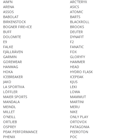
AIM'N
ARC'TERYX
ARENA
ASICS
ASSOS
ATOMIC
BABOLAT
BARTS
BIRKENSTOCK
BLACKROLL
BOGNER FIRE+ICE
BROOKS
BUFF
DEUTER
DOLOMITE
DYNAFIT
E9
F2
FALKE
FANATIC
FJÄLLRÄVEN
FOX
GARMIN
GLORYFY
GOREWEAR
HAMMER
HANWAG
HEAD
HOKA
HYDRO FLASK
ICEBREAKER
ICEPEAK
JAKO
KJUS
LA SPORTIVA
LEKI
LÖFFLER
LOWA
MAIER SPORTS
MAMMUT
MANDALA
MARTINI
MEINDL
MERU
MILLET
NIKE
O'NEILL
ONLY PLAY
ORTLIEB
ORTOVOX
OSPREY
PATAGONIA
PEAK PERFORMANCE
PEEROTON
PHENIX
POC