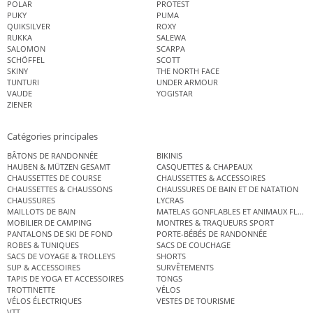
POLAR
PROTEST
PUKY
PUMA
QUIKSILVER
ROXY
RUKKA
SALEWA
SALOMON
SCARPA
SCHÖFFEL
SCOTT
SKINY
THE NORTH FACE
TUNTURI
UNDER ARMOUR
VAUDE
YOGISTAR
ZIENER
Catégories principales
BÂTONS DE RANDONNÉE
BIKINIS
HAUBEN & MÜTZEN GESAMT
CASQUETTES & CHAPEAUX
CHAUSSETTES DE COURSE
CHAUSSETTES & ACCESSOIRES
CHAUSSETTES & CHAUSSONS
CHAUSSURES DE BAIN ET DE NATATION
CHAUSSURES
LYCRAS
MAILLOTS DE BAIN
MATELAS GONFLABLES ET ANIMAUX FLOT
MOBILIER DE CAMPING
MONTRES & TRAQUEURS SPORT
PANTALONS DE SKI DE FOND
PORTE-BÉBÉS DE RANDONNÉE
ROBES & TUNIQUES
SACS DE COUCHAGE
SACS DE VOYAGE & TROLLEYS
SHORTS
SUP & ACCESSOIRES
SURVÊTEMENTS
TAPIS DE YOGA ET ACCESSOIRES
TONGS
TROTTINETTE
VÉLOS
VÉLOS ÉLECTRIQUES
VESTES DE TOURISME
VTT