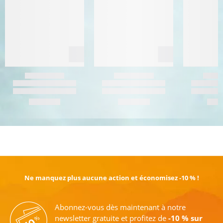
EN SAVOIR PLUS
Ne manquez plus aucune action et économisez -10 % !
Abonnez-vous dès maintenant à notre
newsletter gratuite et profitez de
-10 % sur