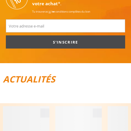
votre achat
*.
Tu trouveras
ici
les conditions complètes du bon
S’INSCRIRE
ACTUALITÉS
TOUT POUR LE VÉLO
BAGAGES DE VOYAGE