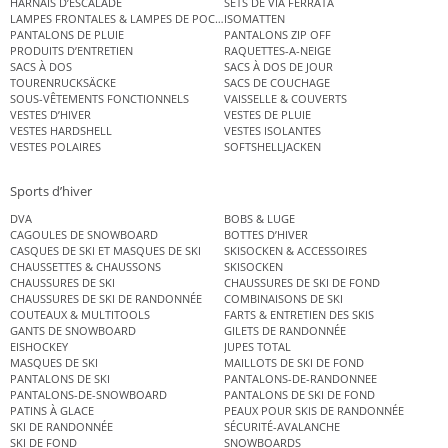
HARNAIS D’ESCALADE
SETS DE VIA FERRATA
LAMPES FRONTALES & LAMPES DE POCHE
ISOMATTEN
PANTALONS DE PLUIE
PANTALONS ZIP OFF
PRODUITS D’ENTRETIEN
RAQUETTES-A-NEIGE
SACS À DOS
SACS À DOS DE JOUR
TOURENRUCKSÄCKE
SACS DE COUCHAGE
SOUS-VÊTEMENTS FONCTIONNELS
VAISSELLE & COUVERTS
VESTES D’HIVER
VESTES DE PLUIE
VESTES HARDSHELL
VESTES ISOLANTES
VESTES POLAIRES
SOFTSHELLJACKEN
Sports d’hiver
DVA
BOBS & LUGE
CAGOULES DE SNOWBOARD
BOTTES D’HIVER
CASQUES DE SKI ET MASQUES DE SKI
SKISOCKEN & ACCESSOIRES
CHAUSSETTES & CHAUSSONS
SKISOCKEN
CHAUSSURES DE SKI
CHAUSSURES DE SKI DE FOND
CHAUSSURES DE SKI DE RANDONNÉE
COMBINAISONS DE SKI
COUTEAUX & MULTITOOLS
FARTS & ENTRETIEN DES SKIS
GANTS DE SNOWBOARD
GILETS DE RANDONNÉE
EISHOCKEY
JUPES TOTAL
MASQUES DE SKI
MAILLOTS DE SKI DE FOND
PANTALONS DE SKI
PANTALONS-DE-RANDONNEE
PANTALONS-DE-SNOWBOARD
PANTALONS DE SKI DE FOND
PATINS À GLACE
PEAUX POUR SKIS DE RANDONNÉE
SKI DE RANDONNÉE
SÉCURITÉ-AVALANCHE
SKI DE FOND
SNOWBOARDS