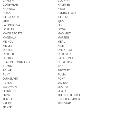
GARMIN
GLORYFY
GOREWEAR
HAMMER
HANWAG
HEAD
HOKA
HYDRO FLASK
ICEBREAKER
ICEPEAK
JAKO
KJUS
LA SPORTIVA
LEKI
LÖFFLER
LOWA
MAIER SPORTS
MAMMUT
MANDALA
MARTINI
MEINDL
MERU
MILLET
NIKE
O'NEILL
ONLY PLAY
ORTLIEB
ORTOVOX
OSPREY
PATAGONIA
PEAK PERFORMANCE
PEEROTON
PHENIX
POC
POLAR
PROTEST
PUKY
PUMA
QUIKSILVER
ROXY
RUKKA
SALEWA
SALOMON
SCARPA
SCHÖFFEL
SCOTT
SKINY
THE NORTH FACE
TUNTURI
UNDER ARMOUR
VAUDE
YOGISTAR
ZIENER