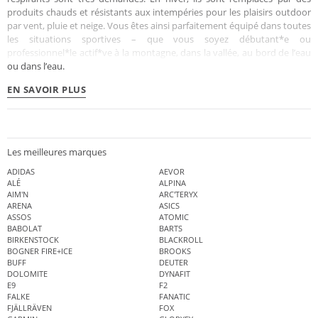
produits chauds et résistants aux intempéries pour les plaisirs outdoor
par vent, pluie et neige. Vous êtes ainsi parfaitement équipé dans toutes
les situations sportives – que vous soyez débutant*e ou
professionnel*le actif*ve à la montagne, dans la vallée, au bord de l’eau
ou dans l’eau.
EN SAVOIR PLUS
Les meilleures marques
ADIDAS
AEVOR
ALÉ
ALPINA
AIM'N
ARC'TERYX
ARENA
ASICS
ASSOS
ATOMIC
BABOLAT
BARTS
BIRKENSTOCK
BLACKROLL
BOGNER FIRE+ICE
BROOKS
BUFF
DEUTER
DOLOMITE
DYNAFIT
E9
F2
FALKE
FANATIC
FJÄLLRÄVEN
FOX