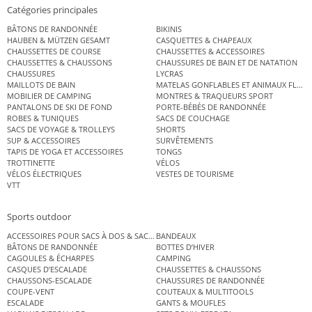
Catégories principales
BÂTONS DE RANDONNÉE
BIKINIS
HAUBEN & MÜTZEN GESAMT
CASQUETTES & CHAPEAUX
CHAUSSETTES DE COURSE
CHAUSSETTES & ACCESSOIRES
CHAUSSETTES & CHAUSSONS
CHAUSSURES DE BAIN ET DE NATATION
CHAUSSURES
LYCRAS
MAILLOTS DE BAIN
MATELAS GONFLABLES ET ANIMAUX FLOT
MOBILIER DE CAMPING
MONTRES & TRAQUEURS SPORT
PANTALONS DE SKI DE FOND
PORTE-BÉBÉS DE RANDONNÉE
ROBES & TUNIQUES
SACS DE COUCHAGE
SACS DE VOYAGE & TROLLEYS
SHORTS
SUP & ACCESSOIRES
SURVÊTEMENTS
TAPIS DE YOGA ET ACCESSOIRES
TONGS
TROTTINETTE
VÉLOS
VÉLOS ÉLECTRIQUES
VESTES DE TOURISME
VTT
Sports outdoor
ACCESSOIRES POUR SACS À DOS & SACS ÉTANCHES
BANDEAUX
BÂTONS DE RANDONNÉE
BOTTES D’HIVER
CAGOULES & ÉCHARPES
CAMPING
CASQUES D’ESCALADE
CHAUSSETTES & CHAUSSONS
CHAUSSONS-ESCALADE
CHAUSSURES DE RANDONNÉE
COUPE-VENT
COUTEAUX & MULTITOOLS
ESCALADE
GANTS & MOUFLES