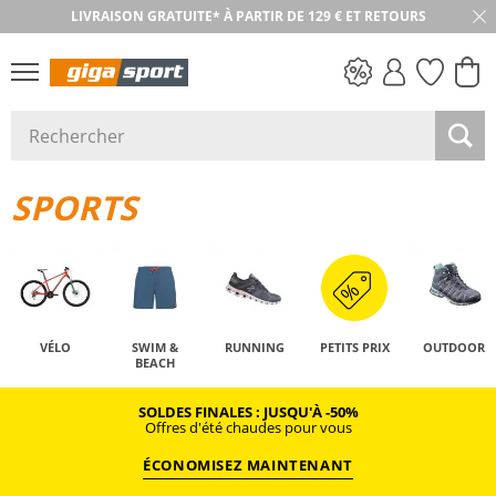
LIVRAISON GRATUITE* À PARTIR DE 129 € ET RETOURS
RETOUR SOUS 30 JOURS
PETITS PRIX
SPORTS
VÉLO
SWIM &
RUNNING
PETITS PRIX
OUTDOOR
BEACH
SOLDES FINALES : JUSQU'À -50%
Offres d'été chaudes pour vous
ÉCONOMISEZ MAINTENANT