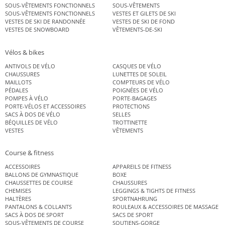
SOUS-VÊTEMENTS FONCTIONNELS
SOUS-VÊTEMENTS
SOUS-VÊTEMENTS FONCTIONNELS
VESTES ET GILETS DE SKI
VESTES DE SKI DE RANDONNÉE
VESTES DE SKI DE FOND
VESTES DE SNOWBOARD
VÊTEMENTS-DE-SKI
Vélos & bikes
ANTIVOLS DE VÉLO
CASQUES DE VÉLO
CHAUSSURES
LUNETTES DE SOLEIL
MAILLOTS
COMPTEURS DE VÉLO
PÉDALES
POIGNÉES DE VÉLO
POMPES À VÉLO
PORTE-BAGAGES
PORTE-VÉLOS ET ACCESSOIRES
PROTECTIONS
SACS À DOS DE VÉLO
SELLES
BÉQUILLES DE VÉLO
TROTTINETTE
VESTES
VÊTEMENTS
Course & fitness
ACCESSOIRES
APPAREILS DE FITNESS
BALLONS DE GYMNASTIQUE
BOXE
CHAUSSETTES DE COURSE
CHAUSSURES
CHEMISES
LEGGINGS & TIGHTS DE FITNESS
HALTÈRES
SPORTNAHRUNG
PANTALONS & COLLANTS
ROULEAUX & ACCESSOIRES DE MASSAGE
SACS À DOS DE SPORT
SACS DE SPORT
SOUS-VÊTEMENTS DE COURSE
SOUTIENS-GORGE