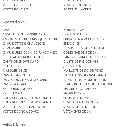
VESTES D’HIVER
VESTES DE PLUIE
VESTES HARDSHELL
VESTES ISOLANTES
VESTES POLAIRES
SOFTSHELLJACKEN
Sports d’hiver
DVA
BOBS & LUGE
CAGOULES DE SNOWBOARD
BOTTES D’HIVER
CASQUES DE SKI ET MASQUES DE SKI
SKISOCKEN & ACCESSOIRES
CHAUSSETTES & CHAUSSONS
SKISOCKEN
CHAUSSURES DE SKI
CHAUSSURES DE SKI DE FOND
CHAUSSURES DE SKI DE RANDONNÉE
COMBINAISONS DE SKI
COUTEAUX & MULTITOOLS
FARTS & ENTRETIEN DES SKIS
GANTS DE SNOWBOARD
GILETS DE RANDONNÉE
EISHOCKEY
JUPES TOTAL
MASQUES DE SKI
MAILLOTS DE SKI DE FOND
PANTALONS DE SKI
PANTALONS-DE-RANDONNEE
PANTALONS-DE-SNOWBOARD
PANTALONS DE SKI DE FOND
PATINS À GLACE
PEAUX POUR SKIS DE RANDONNÉE
SKI DE RANDONNÉE
SÉCURITÉ-AVALANCHE
SKI DE FOND
SNOWBOARDS
SOUS-VÊTEMENTS FONCTIONNELS
SOUS-VÊTEMENTS
SOUS-VÊTEMENTS FONCTIONNELS
VESTES ET GILETS DE SKI
VESTES DE SKI DE RANDONNÉE
VESTES DE SKI DE FOND
VESTES DE SNOWBOARD
VÊTEMENTS-DE-SKI
Vélos & bikes