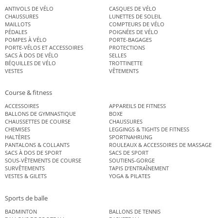
ANTIVOLS DE VÉLO
CASQUES DE VÉLO
CHAUSSURES
LUNETTES DE SOLEIL
MAILLOTS
COMPTEURS DE VÉLO
PÉDALES
POIGNÉES DE VÉLO
POMPES À VÉLO
PORTE-BAGAGES
PORTE-VÉLOS ET ACCESSOIRES
PROTECTIONS
SACS À DOS DE VÉLO
SELLES
BÉQUILLES DE VÉLO
TROTTINETTE
VESTES
VÊTEMENTS
Course & fitness
ACCESSOIRES
APPAREILS DE FITNESS
BALLONS DE GYMNASTIQUE
BOXE
CHAUSSETTES DE COURSE
CHAUSSURES
CHEMISES
LEGGINGS & TIGHTS DE FITNESS
HALTÈRES
SPORTNAHRUNG
PANTALONS & COLLANTS
ROULEAUX & ACCESSOIRES DE MASSAGE
SACS À DOS DE SPORT
SACS DE SPORT
SOUS-VÊTEMENTS DE COURSE
SOUTIENS-GORGE
SURVÊTEMENTS
TAPIS D’ENTRAÎNEMENT
VESTES & GILETS
YOGA & PILATES
Sports de balle
BADMINTON
BALLONS DE TENNIS