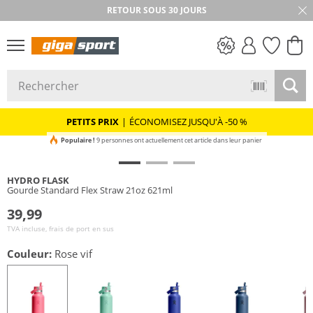
RETOUR SOUS 30 JOURS
PETITS PRIX
PETITS PRIX
|
ÉCONOMISEZ JUSQU'À -50 %
Populaire !
9 personnes ont actuellement cet article dans leur panier
HYDRO FLASK
Gourde Standard Flex Straw 21oz 621ml
39,99
TVA incluse, frais de port en sus
Couleur:
Rose vif