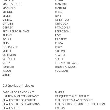
MAIER SPORTS
MAMMUT
MANDALA
MARTINI
MEINDL
MERU
MILLET
NIKE
O'NEILL
ONLY PLAY
ORTLIEB
ORTOVOX
OSPREY
PATAGONIA
PEAK PERFORMANCE
PEEROTON
PHENIX
POC
POLAR
PROTEST
PUKY
PUMA
QUIKSILVER
ROXY
RUKKA
SALEWA
SALOMON
SCARPA
SCHÖFFEL
SCOTT
SKINY
THE NORTH FACE
TUNTURI
UNDER ARMOUR
VAUDE
YOGISTAR
ZIENER
Catégories principales
BÂTONS DE RANDONNÉE
BIKINIS
HAUBEN & MÜTZEN GESAMT
CASQUETTES & CHAPEAUX
CHAUSSETTES DE COURSE
CHAUSSETTES & ACCESSOIRES
CHAUSSETTES & CHAUSSONS
CHAUSSURES DE BAIN ET DE NATATION
CHAUSSURES
LYCRAS