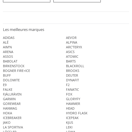
Les meilleures marques
ADIDAS
AEVOR
ALÉ
ALPINA
AIM'N
ARC'TERYX
ARENA
ASICS
ASSOS
ATOMIC
BABOLAT
BARTS
BIRKENSTOCK
BLACKROLL
BOGNER FIRE+ICE
BROOKS
BUFF
DEUTER
DOLOMITE
DYNAFIT
E9
F2
FALKE
FANATIC
FJÄLLRÄVEN
FOX
GARMIN
GLORYFY
GOREWEAR
HAMMER
HANWAG
HEAD
HOKA
HYDRO FLASK
ICEBREAKER
ICEPEAK
JAKO
KJUS
LA SPORTIVA
LEKI
LÖFFLER
LOWA