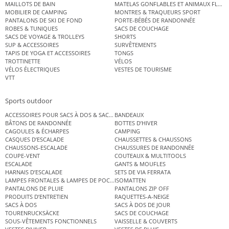
MAILLOTS DE BAIN
MATELAS GONFLABLES ET ANIMAUX FLOT
MOBILIER DE CAMPING
MONTRES & TRAQUEURS SPORT
PANTALONS DE SKI DE FOND
PORTE-BÉBÉS DE RANDONNÉE
ROBES & TUNIQUES
SACS DE COUCHAGE
SACS DE VOYAGE & TROLLEYS
SHORTS
SUP & ACCESSOIRES
SURVÊTEMENTS
TAPIS DE YOGA ET ACCESSOIRES
TONGS
TROTTINETTE
VÉLOS
VÉLOS ÉLECTRIQUES
VESTES DE TOURISME
VTT
Sports outdoor
ACCESSOIRES POUR SACS À DOS & SACS ÉTANCHES
BANDEAUX
BÂTONS DE RANDONNÉE
BOTTES D’HIVER
CAGOULES & ÉCHARPES
CAMPING
CASQUES D’ESCALADE
CHAUSSETTES & CHAUSSONS
CHAUSSONS-ESCALADE
CHAUSSURES DE RANDONNÉE
COUPE-VENT
COUTEAUX & MULTITOOLS
ESCALADE
GANTS & MOUFLES
HARNAIS D’ESCALADE
SETS DE VIA FERRATA
LAMPES FRONTALES & LAMPES DE POCHE
ISOMATTEN
PANTALONS DE PLUIE
PANTALONS ZIP OFF
PRODUITS D’ENTRETIEN
RAQUETTES-A-NEIGE
SACS À DOS
SACS À DOS DE JOUR
TOURENRUCKSÄCKE
SACS DE COUCHAGE
SOUS-VÊTEMENTS FONCTIONNELS
VAISSELLE & COUVERTS