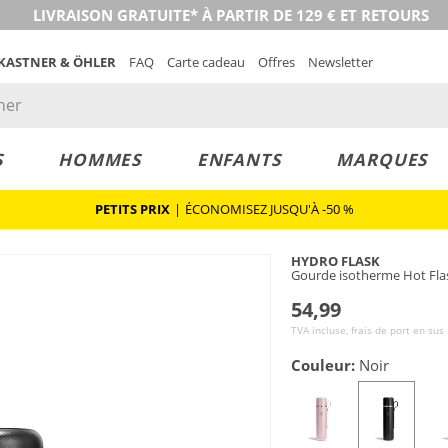
LIVRAISON GRATUITE* À PARTIR DE 129 € ET RETOURS
 KASTNER & ÖHLER
FAQ
Carte cadeau
Offres
Newsletter
S
HOMMES
ENFANTS
MARQUES
PETITS PRIX
|
ÉCONOMISEZ JUSQU'À -50 %
HYDRO FLASK
Gourde isotherme Hot Fla
54,99
TVA incluse, frais de port en sus
Couleur:
Noir