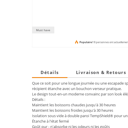
Must have
Populaire !
8 personnes ont actuellement
Détails
Livraison & Retours
Que ce soit pour une longue journée ou une escapade spo
récipient étanche avec un bouchon verseur pratique.
Le design tout-en-un moderne convainc par son look éléga
Détails :
Maintient les boissons chaudes jusqu'à 30 heures
Maintient les boissons froides jusqu'à 30 heures
Isolation sous vide à double paroi TempShield® pour un
Étanche à l'état fermé
Goût pur - n'absorbe ni les odeurs ni les goûts