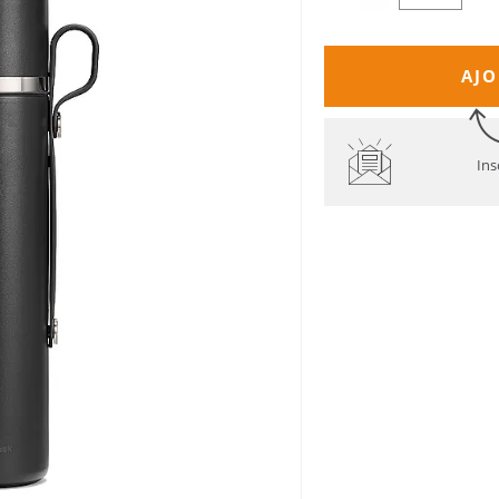
AJO
Ins