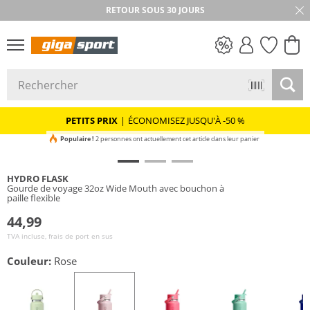
RETOUR SOUS 30 JOURS
PETITS PRIX
PETITS PRIX
|
ÉCONOMISEZ JUSQU'À -50 %
Populaire !
2 personnes ont actuellement cet article dans leur panier
HYDRO FLASK
Gourde de voyage 32oz Wide Mouth avec bouchon à
paille flexible
44,99
TVA incluse, frais de port en sus
Couleur:
Rose