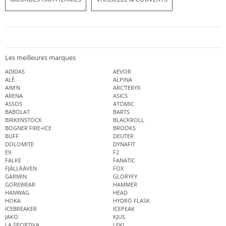
Les meilleures marques
ADIDAS
AEVOR
ALÉ
ALPINA
AIM'N
ARC'TERYX
ARENA
ASICS
ASSOS
ATOMIC
BABOLAT
BARTS
BIRKENSTOCK
BLACKROLL
BOGNER FIRE+ICE
BROOKS
BUFF
DEUTER
DOLOMITE
DYNAFIT
E9
F2
FALKE
FANATIC
FJÄLLRÄVEN
FOX
GARMIN
GLORYFY
GOREWEAR
HAMMER
HANWAG
HEAD
HOKA
HYDRO FLASK
ICEBREAKER
ICEPEAK
JAKO
KJUS
LA SPORTIVA
LEKI