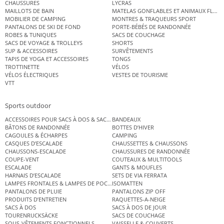
CHAUSSURES
LYCRAS
MAILLOTS DE BAIN
MATELAS GONFLABLES ET ANIMAUX FLOT
MOBILIER DE CAMPING
MONTRES & TRAQUEURS SPORT
PANTALONS DE SKI DE FOND
PORTE-BÉBÉS DE RANDONNÉE
ROBES & TUNIQUES
SACS DE COUCHAGE
SACS DE VOYAGE & TROLLEYS
SHORTS
SUP & ACCESSOIRES
SURVÊTEMENTS
TAPIS DE YOGA ET ACCESSOIRES
TONGS
TROTTINETTE
VÉLOS
VÉLOS ÉLECTRIQUES
VESTES DE TOURISME
VTT
Sports outdoor
ACCESSOIRES POUR SACS À DOS & SACS ÉTANCHES
BANDEAUX
BÂTONS DE RANDONNÉE
BOTTES D’HIVER
CAGOULES & ÉCHARPES
CAMPING
CASQUES D’ESCALADE
CHAUSSETTES & CHAUSSONS
CHAUSSONS-ESCALADE
CHAUSSURES DE RANDONNÉE
COUPE-VENT
COUTEAUX & MULTITOOLS
ESCALADE
GANTS & MOUFLES
HARNAIS D’ESCALADE
SETS DE VIA FERRATA
LAMPES FRONTALES & LAMPES DE POCHE
ISOMATTEN
PANTALONS DE PLUIE
PANTALONS ZIP OFF
PRODUITS D’ENTRETIEN
RAQUETTES-A-NEIGE
SACS À DOS
SACS À DOS DE JOUR
TOURENRUCKSÄCKE
SACS DE COUCHAGE
SOUS-VÊTEMENTS FONCTIONNELS
VAISSELLE & COUVERTS