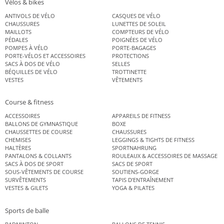
Vélos & bikes
ANTIVOLS DE VÉLO
CASQUES DE VÉLO
CHAUSSURES
LUNETTES DE SOLEIL
MAILLOTS
COMPTEURS DE VÉLO
PÉDALES
POIGNÉES DE VÉLO
POMPES À VÉLO
PORTE-BAGAGES
PORTE-VÉLOS ET ACCESSOIRES
PROTECTIONS
SACS À DOS DE VÉLO
SELLES
BÉQUILLES DE VÉLO
TROTTINETTE
VESTES
VÊTEMENTS
Course & fitness
ACCESSOIRES
APPAREILS DE FITNESS
BALLONS DE GYMNASTIQUE
BOXE
CHAUSSETTES DE COURSE
CHAUSSURES
CHEMISES
LEGGINGS & TIGHTS DE FITNESS
HALTÈRES
SPORTNAHRUNG
PANTALONS & COLLANTS
ROULEAUX & ACCESSOIRES DE MASSAGE
SACS À DOS DE SPORT
SACS DE SPORT
SOUS-VÊTEMENTS DE COURSE
SOUTIENS-GORGE
SURVÊTEMENTS
TAPIS D’ENTRAÎNEMENT
VESTES & GILETS
YOGA & PILATES
Sports de balle