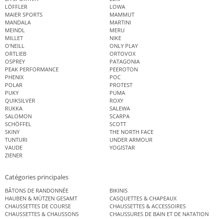
LÖFFLER
LOWA
MAIER SPORTS
MAMMUT
MANDALA
MARTINI
MEINDL
MERU
MILLET
NIKE
O'NEILL
ONLY PLAY
ORTLIEB
ORTOVOX
OSPREY
PATAGONIA
PEAK PERFORMANCE
PEEROTON
PHENIX
POC
POLAR
PROTEST
PUKY
PUMA
QUIKSILVER
ROXY
RUKKA
SALEWA
SALOMON
SCARPA
SCHÖFFEL
SCOTT
SKINY
THE NORTH FACE
TUNTURI
UNDER ARMOUR
VAUDE
YOGISTAR
ZIENER
Catégories principales
BÂTONS DE RANDONNÉE
BIKINIS
HAUBEN & MÜTZEN GESAMT
CASQUETTES & CHAPEAUX
CHAUSSETTES DE COURSE
CHAUSSETTES & ACCESSOIRES
CHAUSSETTES & CHAUSSONS
CHAUSSURES DE BAIN ET DE NATATION