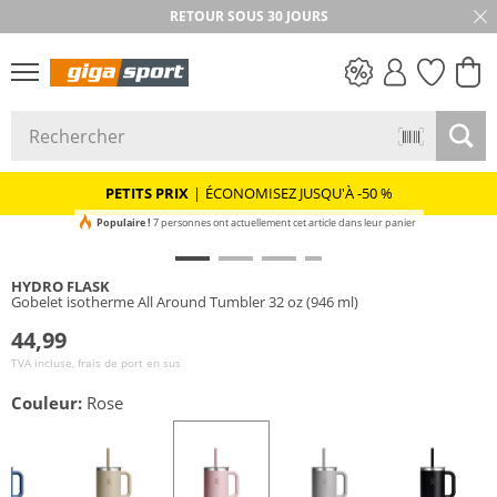
RETOUR SOUS 30 JOURS
PETITS PRIX
PETITS PRIX
|
ÉCONOMISEZ JUSQU'À -50 %
Populaire !
7 personnes ont actuellement cet article dans leur panier
HYDRO FLASK
Gobelet isotherme All Around Tumbler 32 oz (946 ml)
44,99
TVA incluse, frais de port en sus
Couleur:
Rose