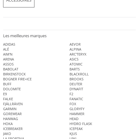
Les meilleures marques
ADIDAS
AEVOR
ALÉ
ALPINA
AIM'N
ARC'TERYX
ARENA
ASICS
ASSOS
ATOMIC
BABOLAT
BARTS
BIRKENSTOCK
BLACKROLL
BOGNER FIRE+ICE
BROOKS
BUFF
DEUTER
DOLOMITE
DYNAFIT
E9
F2
FALKE
FANATIC
FJÄLLRÄVEN
FOX
GARMIN
GLORYFY
GOREWEAR
HAMMER
HANWAG
HEAD
HOKA
HYDRO FLASK
ICEBREAKER
ICEPEAK
JAKO
KJUS
LA SPORTIVA
LEKI