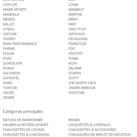
LÖFFLER
LOWA
MAIER SPORTS
MAMMUT
MANDALA
MARTINI
MEINDL
MERU
MILLET
NIKE
O'NEILL
ONLY PLAY
ORTLIEB
ORTOVOX
OSPREY
PATAGONIA
PEAK PERFORMANCE
PEEROTON
PHENIX
POC
POLAR
PROTEST
PUKY
PUMA
QUIKSILVER
ROXY
RUKKA
SALEWA
SALOMON
SCARPA
SCHÖFFEL
SCOTT
SKINY
THE NORTH FACE
TUNTURI
UNDER ARMOUR
VAUDE
YOGISTAR
ZIENER
Catégories principales
BÂTONS DE RANDONNÉE
BIKINIS
HAUBEN & MÜTZEN GESAMT
CASQUETTES & CHAPEAUX
CHAUSSETTES DE COURSE
CHAUSSETTES & ACCESSOIRES
CHAUSSETTES & CHAUSSONS
CHAUSSURES DE BAIN ET DE NATATION