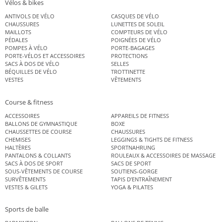
Vélos & bikes
ANTIVOLS DE VÉLO
CASQUES DE VÉLO
CHAUSSURES
LUNETTES DE SOLEIL
MAILLOTS
COMPTEURS DE VÉLO
PÉDALES
POIGNÉES DE VÉLO
POMPES À VÉLO
PORTE-BAGAGES
PORTE-VÉLOS ET ACCESSOIRES
PROTECTIONS
SACS À DOS DE VÉLO
SELLES
BÉQUILLES DE VÉLO
TROTTINETTE
VESTES
VÊTEMENTS
Course & fitness
ACCESSOIRES
APPAREILS DE FITNESS
BALLONS DE GYMNASTIQUE
BOXE
CHAUSSETTES DE COURSE
CHAUSSURES
CHEMISES
LEGGINGS & TIGHTS DE FITNESS
HALTÈRES
SPORTNAHRUNG
PANTALONS & COLLANTS
ROULEAUX & ACCESSOIRES DE MASSAGE
SACS À DOS DE SPORT
SACS DE SPORT
SOUS-VÊTEMENTS DE COURSE
SOUTIENS-GORGE
SURVÊTEMENTS
TAPIS D’ENTRAÎNEMENT
VESTES & GILETS
YOGA & PILATES
Sports de balle