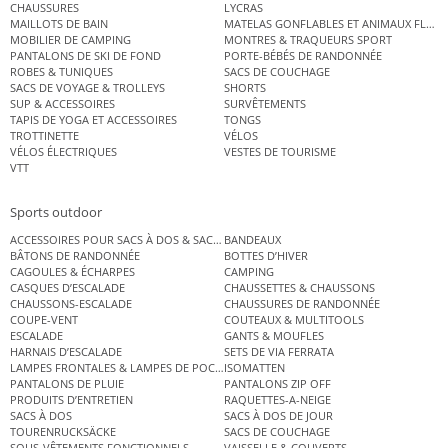
CHAUSSURES
LYCRAS
MAILLOTS DE BAIN
MATELAS GONFLABLES ET ANIMAUX FLOT
MOBILIER DE CAMPING
MONTRES & TRAQUEURS SPORT
PANTALONS DE SKI DE FOND
PORTE-BÉBÉS DE RANDONNÉE
ROBES & TUNIQUES
SACS DE COUCHAGE
SACS DE VOYAGE & TROLLEYS
SHORTS
SUP & ACCESSOIRES
SURVÊTEMENTS
TAPIS DE YOGA ET ACCESSOIRES
TONGS
TROTTINETTE
VÉLOS
VÉLOS ÉLECTRIQUES
VESTES DE TOURISME
VTT
Sports outdoor
ACCESSOIRES POUR SACS À DOS & SACS ÉTANCHES
BANDEAUX
BÂTONS DE RANDONNÉE
BOTTES D’HIVER
CAGOULES & ÉCHARPES
CAMPING
CASQUES D’ESCALADE
CHAUSSETTES & CHAUSSONS
CHAUSSONS-ESCALADE
CHAUSSURES DE RANDONNÉE
COUPE-VENT
COUTEAUX & MULTITOOLS
ESCALADE
GANTS & MOUFLES
HARNAIS D’ESCALADE
SETS DE VIA FERRATA
LAMPES FRONTALES & LAMPES DE POCHE
ISOMATTEN
PANTALONS DE PLUIE
PANTALONS ZIP OFF
PRODUITS D’ENTRETIEN
RAQUETTES-A-NEIGE
SACS À DOS
SACS À DOS DE JOUR
TOURENRUCKSÄCKE
SACS DE COUCHAGE
SOUS-VÊTEMENTS FONCTIONNELS
VAISSELLE & COUVERTS