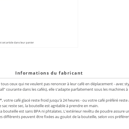
 cet article dans leur panier
Informations du fabricant
tous ceux qui ne veulent pas renoncer à leur café en déplacement - avec sty
all" courante dans les cafés), elle s'adapte parfaitement sous les machines
 votre café glacé reste froid jusqu'à 24 heures - ou votre café préféré rest
ac reste sec, la bouteille est agréable à prendre en main.
la bouteille est sans BPA ni phtalates. L'extérieur revêtu de poudre assure 
es différents peuvent être fixées au goulot de la bouteille, selon vos préfére