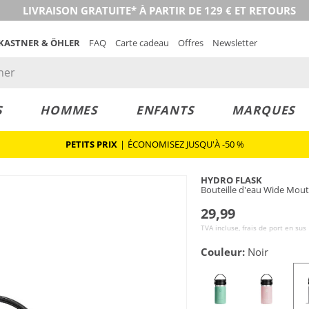
LIVRAISON GRATUITE* À PARTIR DE 129 € ET RETOURS
 KASTNER & ÖHLER
FAQ
Carte cadeau
Offres
Newsletter
S
HOMMES
ENFANTS
MARQUES
PETITS PRIX
|
ÉCONOMISEZ JUSQU'À -50 %
HYDRO FLASK
Bouteille d'eau Wide Mout
29,99
TVA incluse, frais de port en sus
Couleur:
Noir