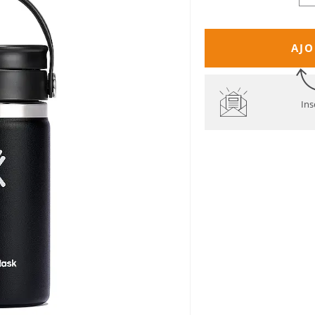
AJO
Ins