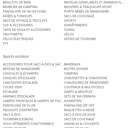
MAILLOTS DE BAIN
MATELAS GONFLABLES ET ANIMAUX FLOT
MOBILIER DE CAMPING
MONTRES & TRAQUEURS SPORT
PANTALONS DE SKI DE FOND
PORTE-BÉBÉS DE RANDONNÉE
ROBES & TUNIQUES
SACS DE COUCHAGE
SACS DE VOYAGE & TROLLEYS
SHORTS
SUP & ACCESSOIRES
SURVÊTEMENTS
TAPIS DE YOGA ET ACCESSOIRES
TONGS
TROTTINETTE
VÉLOS
VÉLOS ÉLECTRIQUES
VESTES DE TOURISME
VTT
Sports outdoor
ACCESSOIRES POUR SACS À DOS & SACS ÉTANCHES
BANDEAUX
BÂTONS DE RANDONNÉE
BOTTES D’HIVER
CAGOULES & ÉCHARPES
CAMPING
CASQUES D’ESCALADE
CHAUSSETTES & CHAUSSONS
CHAUSSONS-ESCALADE
CHAUSSURES DE RANDONNÉE
COUPE-VENT
COUTEAUX & MULTITOOLS
ESCALADE
GANTS & MOUFLES
HARNAIS D’ESCALADE
SETS DE VIA FERRATA
LAMPES FRONTALES & LAMPES DE POCHE
ISOMATTEN
PANTALONS DE PLUIE
PANTALONS ZIP OFF
PRODUITS D’ENTRETIEN
RAQUETTES-A-NEIGE
SACS À DOS
SACS À DOS DE JOUR
TOURENRUCKSÄCKE
SACS DE COUCHAGE
SOUS-VÊTEMENTS FONCTIONNELS
VAISSELLE & COUVERTS