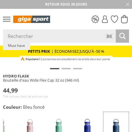
RETOUR SOUS 30 JOURS
PETITS PRIX
Must have
PETITS PRIX
|
ÉCONOMISEZ JUSQU'À -50 %
Populaire !
2 personnes ont actuellement cet article dans leur panier
HYDRO FLASK
Bouteille d'eau Wide Flex Cap 32 oz (946 ml)
44,99
TVA incluse, frais de port en sus
Couleur:
Bleu foncé