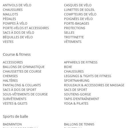
ANTIVOLS DE VÉLO
CASQUES DE VÉLO
CHAUSSURES
LUNETTES DE SOLEIL
MAILLOTS
COMPTEURS DE VÉLO
PÉDALES
POIGNÉES DE VÉLO
POMPES À VÉLO
PORTE-BAGAGES
PORTE-VÉLOS ET ACCESSOIRES
PROTECTIONS
SACS À DOS DE VÉLO
SELLES
BÉQUILLES DE VÉLO
TROTTINETTE
VESTES
VÊTEMENTS
Course & fitness
ACCESSOIRES
APPAREILS DE FITNESS
BALLONS DE GYMNASTIQUE
BOXE
CHAUSSETTES DE COURSE
CHAUSSURES
CHEMISES
LEGGINGS & TIGHTS DE FITNESS
HALTÈRES
SPORTNAHRUNG
PANTALONS & COLLANTS
ROULEAUX & ACCESSOIRES DE MASSAGE
SACS À DOS DE SPORT
SACS DE SPORT
SOUS-VÊTEMENTS DE COURSE
SOUTIENS-GORGE
SURVÊTEMENTS
TAPIS D’ENTRAÎNEMENT
VESTES & GILETS
YOGA & PILATES
Sports de balle
BADMINTON
BALLONS DE TENNIS