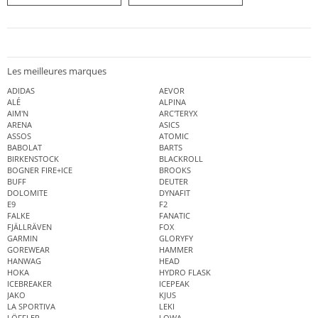
Les meilleures marques
ADIDAS
AEVOR
ALÉ
ALPINA
AIM'N
ARC'TERYX
ARENA
ASICS
ASSOS
ATOMIC
BABOLAT
BARTS
BIRKENSTOCK
BLACKROLL
BOGNER FIRE+ICE
BROOKS
BUFF
DEUTER
DOLOMITE
DYNAFIT
E9
F2
FALKE
FANATIC
FJÄLLRÄVEN
FOX
GARMIN
GLORYFY
GOREWEAR
HAMMER
HANWAG
HEAD
HOKA
HYDRO FLASK
ICEBREAKER
ICEPEAK
JAKO
KJUS
LA SPORTIVA
LEKI
LÖFFLER
LOWA