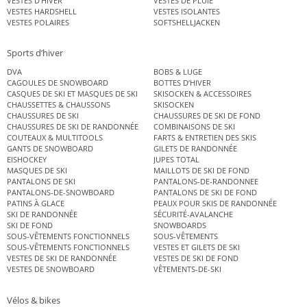
VESTES D’HIVER
VESTES DE PLUIE
VESTES HARDSHELL
VESTES ISOLANTES
VESTES POLAIRES
SOFTSHELLJACKEN
Sports d’hiver
DVA
BOBS & LUGE
CAGOULES DE SNOWBOARD
BOTTES D’HIVER
CASQUES DE SKI ET MASQUES DE SKI
SKISOCKEN & ACCESSOIRES
CHAUSSETTES & CHAUSSONS
SKISOCKEN
CHAUSSURES DE SKI
CHAUSSURES DE SKI DE FOND
CHAUSSURES DE SKI DE RANDONNÉE
COMBINAISONS DE SKI
COUTEAUX & MULTITOOLS
FARTS & ENTRETIEN DES SKIS
GANTS DE SNOWBOARD
GILETS DE RANDONNÉE
EISHOCKEY
JUPES TOTAL
MASQUES DE SKI
MAILLOTS DE SKI DE FOND
PANTALONS DE SKI
PANTALONS-DE-RANDONNEE
PANTALONS-DE-SNOWBOARD
PANTALONS DE SKI DE FOND
PATINS À GLACE
PEAUX POUR SKIS DE RANDONNÉE
SKI DE RANDONNÉE
SÉCURITÉ-AVALANCHE
SKI DE FOND
SNOWBOARDS
SOUS-VÊTEMENTS FONCTIONNELS
SOUS-VÊTEMENTS
SOUS-VÊTEMENTS FONCTIONNELS
VESTES ET GILETS DE SKI
VESTES DE SKI DE RANDONNÉE
VESTES DE SKI DE FOND
VESTES DE SNOWBOARD
VÊTEMENTS-DE-SKI
Vélos & bikes