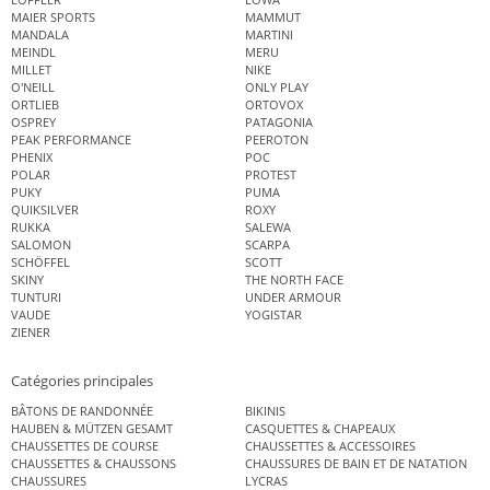
MAIER SPORTS
MAMMUT
MANDALA
MARTINI
MEINDL
MERU
MILLET
NIKE
O'NEILL
ONLY PLAY
ORTLIEB
ORTOVOX
OSPREY
PATAGONIA
PEAK PERFORMANCE
PEEROTON
PHENIX
POC
POLAR
PROTEST
PUKY
PUMA
QUIKSILVER
ROXY
RUKKA
SALEWA
SALOMON
SCARPA
SCHÖFFEL
SCOTT
SKINY
THE NORTH FACE
TUNTURI
UNDER ARMOUR
VAUDE
YOGISTAR
ZIENER
Catégories principales
BÂTONS DE RANDONNÉE
BIKINIS
HAUBEN & MÜTZEN GESAMT
CASQUETTES & CHAPEAUX
CHAUSSETTES DE COURSE
CHAUSSETTES & ACCESSOIRES
CHAUSSETTES & CHAUSSONS
CHAUSSURES DE BAIN ET DE NATATION
CHAUSSURES
LYCRAS