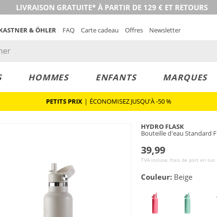
LIVRAISON GRATUITE* À PARTIR DE 129 € ET RETOURS
 KASTNER & ÖHLER
FAQ
Carte cadeau
Offres
Newsletter
S
HOMMES
ENFANTS
MARQUES
PETITS PRIX
|
ÉCONOMISEZ JUSQU'À -50 %
HYDRO FLASK
Bouteille d'eau Standard 
39,99
TVA incluse, frais de port en sus
Couleur:
Beige