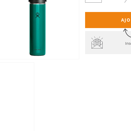
AJO
Ins