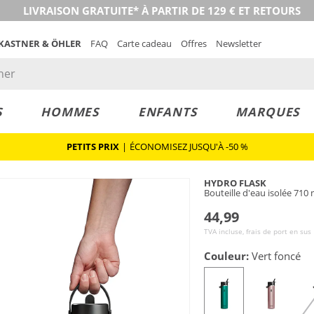
LIVRAISON GRATUITE* À PARTIR DE 129 € ET RETOURS
 KASTNER & ÖHLER
FAQ
Carte cadeau
Offres
Newsletter
S
HOMMES
ENFANTS
MARQUES
PETITS PRIX
|
ÉCONOMISEZ JUSQU'À -50 %
HYDRO FLASK
Bouteille d'eau isolée 710
44,99
TVA incluse, frais de port en sus
Couleur:
Vert foncé