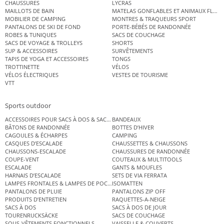
CHAUSSURES
LYCRAS
MAILLOTS DE BAIN
MATELAS GONFLABLES ET ANIMAUX FLOT
MOBILIER DE CAMPING
MONTRES & TRAQUEURS SPORT
PANTALONS DE SKI DE FOND
PORTE-BÉBÉS DE RANDONNÉE
ROBES & TUNIQUES
SACS DE COUCHAGE
SACS DE VOYAGE & TROLLEYS
SHORTS
SUP & ACCESSOIRES
SURVÊTEMENTS
TAPIS DE YOGA ET ACCESSOIRES
TONGS
TROTTINETTE
VÉLOS
VÉLOS ÉLECTRIQUES
VESTES DE TOURISME
VTT
Sports outdoor
ACCESSOIRES POUR SACS À DOS & SACS ÉTANCHES
BANDEAUX
BÂTONS DE RANDONNÉE
BOTTES D’HIVER
CAGOULES & ÉCHARPES
CAMPING
CASQUES D’ESCALADE
CHAUSSETTES & CHAUSSONS
CHAUSSONS-ESCALADE
CHAUSSURES DE RANDONNÉE
COUPE-VENT
COUTEAUX & MULTITOOLS
ESCALADE
GANTS & MOUFLES
HARNAIS D’ESCALADE
SETS DE VIA FERRATA
LAMPES FRONTALES & LAMPES DE POCHE
ISOMATTEN
PANTALONS DE PLUIE
PANTALONS ZIP OFF
PRODUITS D’ENTRETIEN
RAQUETTES-A-NEIGE
SACS À DOS
SACS À DOS DE JOUR
TOURENRUCKSÄCKE
SACS DE COUCHAGE
SOUS-VÊTEMENTS FONCTIONNELS
VAISSELLE & COUVERTS