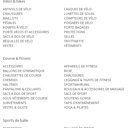
Vélos & bikes
ANTIVOLS DE VÉLO
CASQUES DE VÉLO
CHAUSSURES
LUNETTES DE SOLEIL
MAILLOTS
COMPTEURS DE VÉLO
PÉDALES
POIGNÉES DE VÉLO
POMPES À VÉLO
PORTE-BAGAGES
PORTE-VÉLOS ET ACCESSOIRES
PROTECTIONS
SACS À DOS DE VÉLO
SELLES
BÉQUILLES DE VÉLO
TROTTINETTE
VESTES
VÊTEMENTS
Course & fitness
ACCESSOIRES
APPAREILS DE FITNESS
BALLONS DE GYMNASTIQUE
BOXE
CHAUSSETTES DE COURSE
CHAUSSURES
CHEMISES
LEGGINGS & TIGHTS DE FITNESS
HALTÈRES
SPORTNAHRUNG
PANTALONS & COLLANTS
ROULEAUX & ACCESSOIRES DE MASSAGE
SACS À DOS DE SPORT
SACS DE SPORT
SOUS-VÊTEMENTS DE COURSE
SOUTIENS-GORGE
SURVÊTEMENTS
TAPIS D’ENTRAÎNEMENT
VESTES & GILETS
YOGA & PILATES
Sports de balle