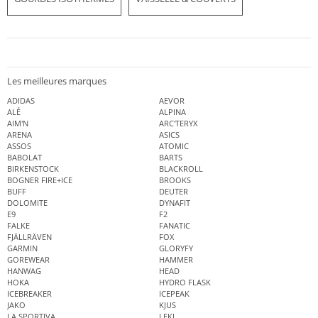
Les meilleures marques
ADIDAS
AEVOR
ALÉ
ALPINA
AIM'N
ARC'TERYX
ARENA
ASICS
ASSOS
ATOMIC
BABOLAT
BARTS
BIRKENSTOCK
BLACKROLL
BOGNER FIRE+ICE
BROOKS
BUFF
DEUTER
DOLOMITE
DYNAFIT
E9
F2
FALKE
FANATIC
FJÄLLRÄVEN
FOX
GARMIN
GLORYFY
GOREWEAR
HAMMER
HANWAG
HEAD
HOKA
HYDRO FLASK
ICEBREAKER
ICEPEAK
JAKO
KJUS
LA SPORTIVA
LEKI