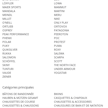
LÖFFLER
LOWA
MAIER SPORTS
MAMMUT
MANDALA
MARTINI
MEINDL
MERU
MILLET
NIKE
O'NEILL
ONLY PLAY
ORTLIEB
ORTOVOX
OSPREY
PATAGONIA
PEAK PERFORMANCE
PEEROTON
PHENIX
POC
POLAR
PROTEST
PUKY
PUMA
QUIKSILVER
ROXY
RUKKA
SALEWA
SALOMON
SCARPA
SCHÖFFEL
SCOTT
SKINY
THE NORTH FACE
TUNTURI
UNDER ARMOUR
VAUDE
YOGISTAR
ZIENER
Catégories principales
BÂTONS DE RANDONNÉE
BIKINIS
HAUBEN & MÜTZEN GESAMT
CASQUETTES & CHAPEAUX
CHAUSSETTES DE COURSE
CHAUSSETTES & ACCESSOIRES
CHAUSSETTES & CHAUSSONS
CHAUSSURES DE BAIN ET DE NATATION