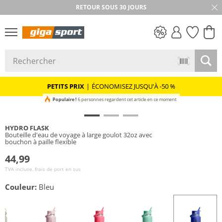
RETOUR SOUS 30 JOURS
PETITS PRIX
PETITS PRIX
|
ÉCONOMISEZ JUSQU'À -50 %
Populaire !
6 personnes regardent cet article en ce moment
HYDRO FLASK
Bouteille d'eau de voyage à large goulot 32oz avec
bouchon à paille flexible
44,99
TVA incluse, frais de port en sus
Couleur:
Bleu