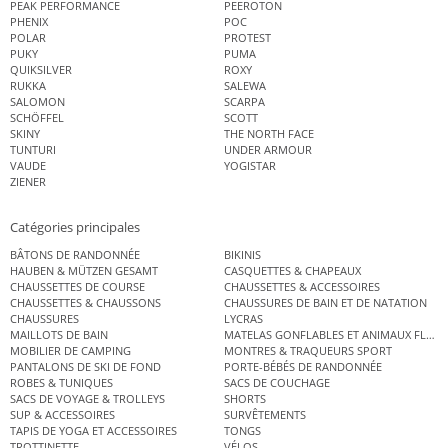
PEAK PERFORMANCE
PEEROTON
PHENIX
POC
POLAR
PROTEST
PUKY
PUMA
QUIKSILVER
ROXY
RUKKA
SALEWA
SALOMON
SCARPA
SCHÖFFEL
SCOTT
SKINY
THE NORTH FACE
TUNTURI
UNDER ARMOUR
VAUDE
YOGISTAR
ZIENER
Catégories principales
BÂTONS DE RANDONNÉE
BIKINIS
HAUBEN & MÜTZEN GESAMT
CASQUETTES & CHAPEAUX
CHAUSSETTES DE COURSE
CHAUSSETTES & ACCESSOIRES
CHAUSSETTES & CHAUSSONS
CHAUSSURES DE BAIN ET DE NATATION
CHAUSSURES
LYCRAS
MAILLOTS DE BAIN
MATELAS GONFLABLES ET ANIMAUX FLOT
MOBILIER DE CAMPING
MONTRES & TRAQUEURS SPORT
PANTALONS DE SKI DE FOND
PORTE-BÉBÉS DE RANDONNÉE
ROBES & TUNIQUES
SACS DE COUCHAGE
SACS DE VOYAGE & TROLLEYS
SHORTS
SUP & ACCESSOIRES
SURVÊTEMENTS
TAPIS DE YOGA ET ACCESSOIRES
TONGS
TROTTINETTE
VÉLOS