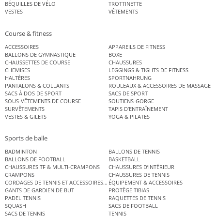
BÉQUILLES DE VÉLO
TROTTINETTE
VESTES
VÊTEMENTS
Course & fitness
ACCESSOIRES
APPAREILS DE FITNESS
BALLONS DE GYMNASTIQUE
BOXE
CHAUSSETTES DE COURSE
CHAUSSURES
CHEMISES
LEGGINGS & TIGHTS DE FITNESS
HALTÈRES
SPORTNAHRUNG
PANTALONS & COLLANTS
ROULEAUX & ACCESSOIRES DE MASSAGE
SACS À DOS DE SPORT
SACS DE SPORT
SOUS-VÊTEMENTS DE COURSE
SOUTIENS-GORGE
SURVÊTEMENTS
TAPIS D’ENTRAÎNEMENT
VESTES & GILETS
YOGA & PILATES
Sports de balle
BADMINTON
BALLONS DE TENNIS
BALLONS DE FOOTBALL
BASKETBALL
CHAUSSURES TF & MULTI-CRAMPONS
CHAUSSURES D’INTÉRIEUR
CRAMPONS
CHAUSSURES DE TENNIS
CORDAGES DE TENNIS ET ACCESSOIRES DE TENNIS
ÉQUIPEMENT & ACCESSOIRES
GANTS DE GARDIEN DE BUT
PROTÈGE TIBIAS
PADEL TENNIS
RAQUETTES DE TENNIS
SQUASH
SACS DE FOOTBALL
SACS DE TENNIS
TENNIS