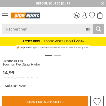
RETOUR SOUS 30 JOURS
PETITS PRIX
PETITS PRIX
|
ÉCONOMISEZ JUSQU'À -50 %
Populaire !
3 personnes ont actuellement cet article dans leur panier
HYDRO FLASK
Bouchon Flex Straw Hydro
14,99
TVA incluse, frais de port en sus
Couleur:
Noir
AJOUTER AU PANIER