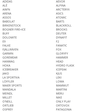
ADIDAS
AEVOR
ALÉ
ALPINA
AIM'N
ARC'TERYX
ARENA
ASICS
ASSOS
ATOMIC
BABOLAT
BARTS
BIRKENSTOCK
BLACKROLL
BOGNER FIRE+ICE
BROOKS
BUFF
DEUTER
DOLOMITE
DYNAFIT
E9
F2
FALKE
FANATIC
FJÄLLRÄVEN
FOX
GARMIN
GLORYFY
GOREWEAR
HAMMER
HANWAG
HEAD
HOKA
HYDRO FLASK
ICEBREAKER
ICEPEAK
JAKO
KJUS
LA SPORTIVA
LEKI
LÖFFLER
LOWA
MAIER SPORTS
MAMMUT
MANDALA
MARTINI
MEINDL
MERU
MILLET
NIKE
O'NEILL
ONLY PLAY
ORTLIEB
ORTOVOX
OSPREY
PATAGONIA