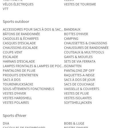
VÉLOS ÉLECTRIQUES
VESTES DE TOURISME
VTT
Sports outdoor
ACCESSOIRES POUR SACS À DOS & SACS ÉTANCHES
BANDEAUX
BÂTONS DE RANDONNÉE
BOTTES D’HIVER
CAGOULES & ÉCHARPES
CAMPING
CASQUES D’ESCALADE
CHAUSSETTES & CHAUSSONS
CHAUSSONS-ESCALADE
CHAUSSURES DE RANDONNÉE
COUPE-VENT
COUTEAUX & MULTITOOLS
ESCALADE
GANTS & MOUFLES
HARNAIS D’ESCALADE
SETS DE VIA FERRATA
LAMPES FRONTALES & LAMPES DE POCHE
ISOMATTEN
PANTALONS DE PLUIE
PANTALONS ZIP OFF
PRODUITS D’ENTRETIEN
RAQUETTES-A-NEIGE
SACS À DOS
SACS À DOS DE JOUR
TOURENRUCKSÄCKE
SACS DE COUCHAGE
SOUS-VÊTEMENTS FONCTIONNELS
VAISSELLE & COUVERTS
VESTES D’HIVER
VESTES DE PLUIE
VESTES HARDSHELL
VESTES ISOLANTES
VESTES POLAIRES
SOFTSHELLJACKEN
Sports d’hiver
DVA
BOBS & LUGE
CAGOULES DE SNOWBOARD
BOTTES D’HIVER