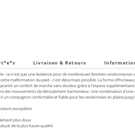
rt*e*s
Livraison & Retours
Informatio
ble - ce n'est pas une évidence pour de nombreuses femmes randonneuses sou
cette malformation du pied - c'est désormais possible. La forme offre beauc
garantit un confort de marche sans douleur grâce à l'espace supplémentaire 
 ainsi des mouvements de déroulement harmonieux. Une combinaison d'une
on II un compagnon confortable et fiable pour les randonnées en plaine jusqu
nisseurs européens
ulement plus doux
uck de la plus haute qualité