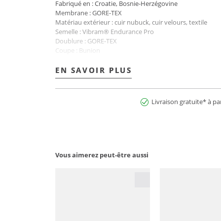
Fabriqué en : Croatie, Bosnie-Herzégovine
Membrane : GORE-TEX
Matériau extérieur : cuir nubuck, cuir velours, textile
Semelle : Vibram® Endurance Pro
Doublure : GORE-TEX
Coupe : Bunion
Poids : 1050 g (taille 38)
Nom de la couleur : Asphalt/Mint
EN SAVOIR PLUS
EN SAVOIR PLUS
N° art. :2900274755737
Livraison gratuite* à pa
Vous aimerez peut-être aussi