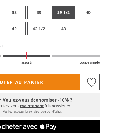
38
39
39 1/2
40
42
42 1/2
43
?
assorti
coupe ample
UTER AU PANIER
Voulez-vous économiser -10% ?
crivez-vous
maintenant
à la newsletter.
Veuillez respecter les conditions du bon d'achat.