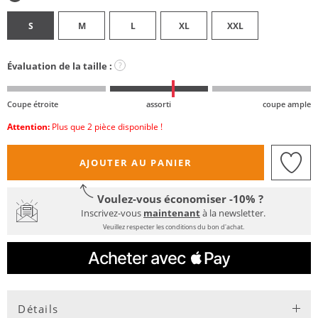
S
M
L
XL
XXL
Évaluation de la taille :
?
Coupe étroite
assorti
coupe ample
Attention:
Plus que 2 pièce disponible !
AJOUTER AU PANIER
Voulez-vous économiser -10% ?
Inscrivez-vous
maintenant
à la newsletter.
Veuillez respecter les conditions du bon d'achat.
Détails