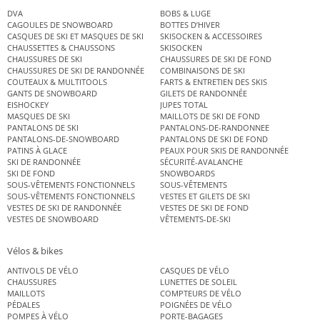
DVA
BOBS & LUGE
CAGOULES DE SNOWBOARD
BOTTES D’HIVER
CASQUES DE SKI ET MASQUES DE SKI
SKISOCKEN & ACCESSOIRES
CHAUSSETTES & CHAUSSONS
SKISOCKEN
CHAUSSURES DE SKI
CHAUSSURES DE SKI DE FOND
CHAUSSURES DE SKI DE RANDONNÉE
COMBINAISONS DE SKI
COUTEAUX & MULTITOOLS
FARTS & ENTRETIEN DES SKIS
GANTS DE SNOWBOARD
GILETS DE RANDONNÉE
EISHOCKEY
JUPES TOTAL
MASQUES DE SKI
MAILLOTS DE SKI DE FOND
PANTALONS DE SKI
PANTALONS-DE-RANDONNEE
PANTALONS-DE-SNOWBOARD
PANTALONS DE SKI DE FOND
PATINS À GLACE
PEAUX POUR SKIS DE RANDONNÉE
SKI DE RANDONNÉE
SÉCURITÉ-AVALANCHE
SKI DE FOND
SNOWBOARDS
SOUS-VÊTEMENTS FONCTIONNELS
SOUS-VÊTEMENTS
SOUS-VÊTEMENTS FONCTIONNELS
VESTES ET GILETS DE SKI
VESTES DE SKI DE RANDONNÉE
VESTES DE SKI DE FOND
VESTES DE SNOWBOARD
VÊTEMENTS-DE-SKI
Vélos & bikes
ANTIVOLS DE VÉLO
CASQUES DE VÉLO
CHAUSSURES
LUNETTES DE SOLEIL
MAILLOTS
COMPTEURS DE VÉLO
PÉDALES
POIGNÉES DE VÉLO
POMPES À VÉLO
PORTE-BAGAGES