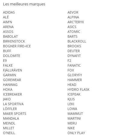
Les meilleures marques
ADIDAS
AEVOR
ALÉ
ALPINA
AIM'N
ARC'TERYX
ARENA
ASICS
ASSOS
ATOMIC
BABOLAT
BARTS
BIRKENSTOCK
BLACKROLL
BOGNER FIRE+ICE
BROOKS
BUFF
DEUTER
DOLOMITE
DYNAFIT
E9
F2
FALKE
FANATIC
FJÄLLRÄVEN
FOX
GARMIN
GLORYFY
GOREWEAR
HAMMER
HANWAG
HEAD
HOKA
HYDRO FLASK
ICEBREAKER
ICEPEAK
JAKO
KJUS
LA SPORTIVA
LEKI
LÖFFLER
LOWA
MAIER SPORTS
MAMMUT
MANDALA
MARTINI
MEINDL
MERU
MILLET
NIKE
O'NEILL
ONLY PLAY