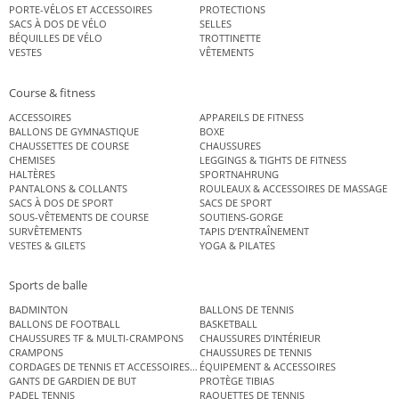
PORTE-VÉLOS ET ACCESSOIRES
PROTECTIONS
SACS À DOS DE VÉLO
SELLES
BÉQUILLES DE VÉLO
TROTTINETTE
VESTES
VÊTEMENTS
Course & fitness
ACCESSOIRES
APPAREILS DE FITNESS
BALLONS DE GYMNASTIQUE
BOXE
CHAUSSETTES DE COURSE
CHAUSSURES
CHEMISES
LEGGINGS & TIGHTS DE FITNESS
HALTÈRES
SPORTNAHRUNG
PANTALONS & COLLANTS
ROULEAUX & ACCESSOIRES DE MASSAGE
SACS À DOS DE SPORT
SACS DE SPORT
SOUS-VÊTEMENTS DE COURSE
SOUTIENS-GORGE
SURVÊTEMENTS
TAPIS D’ENTRAÎNEMENT
VESTES & GILETS
YOGA & PILATES
Sports de balle
BADMINTON
BALLONS DE TENNIS
BALLONS DE FOOTBALL
BASKETBALL
CHAUSSURES TF & MULTI-CRAMPONS
CHAUSSURES D’INTÉRIEUR
CRAMPONS
CHAUSSURES DE TENNIS
CORDAGES DE TENNIS ET ACCESSOIRES DE TENNIS
ÉQUIPEMENT & ACCESSOIRES
GANTS DE GARDIEN DE BUT
PROTÈGE TIBIAS
PADEL TENNIS
RAQUETTES DE TENNIS