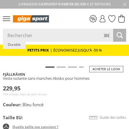
RETOUR SOUS 30 JOURS
PETITS PRIX
Durable
PETITS PRIX
|
ÉCONOMISEZ JUSQU'À -50 %
ACHETER LE LOOK
FJÄLLRÄVEN
Veste isolante sans manches Abisko pour hommes
229,95
TVA incluse, frais de port en sus
Couleur:
Bleu foncé
Taille EU:
Guide des tailles
Quelle taille me convient ?