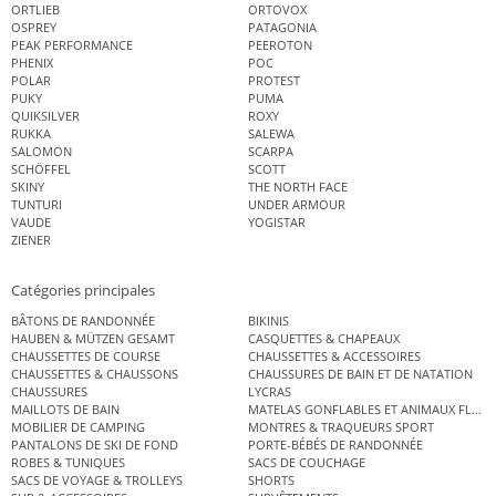
ORTLIEB
ORTOVOX
OSPREY
PATAGONIA
PEAK PERFORMANCE
PEEROTON
PHENIX
POC
POLAR
PROTEST
PUKY
PUMA
QUIKSILVER
ROXY
RUKKA
SALEWA
SALOMON
SCARPA
SCHÖFFEL
SCOTT
SKINY
THE NORTH FACE
TUNTURI
UNDER ARMOUR
VAUDE
YOGISTAR
ZIENER
Catégories principales
BÂTONS DE RANDONNÉE
BIKINIS
HAUBEN & MÜTZEN GESAMT
CASQUETTES & CHAPEAUX
CHAUSSETTES DE COURSE
CHAUSSETTES & ACCESSOIRES
CHAUSSETTES & CHAUSSONS
CHAUSSURES DE BAIN ET DE NATATION
CHAUSSURES
LYCRAS
MAILLOTS DE BAIN
MATELAS GONFLABLES ET ANIMAUX FLOT
MOBILIER DE CAMPING
MONTRES & TRAQUEURS SPORT
PANTALONS DE SKI DE FOND
PORTE-BÉBÉS DE RANDONNÉE
ROBES & TUNIQUES
SACS DE COUCHAGE
SACS DE VOYAGE & TROLLEYS
SHORTS