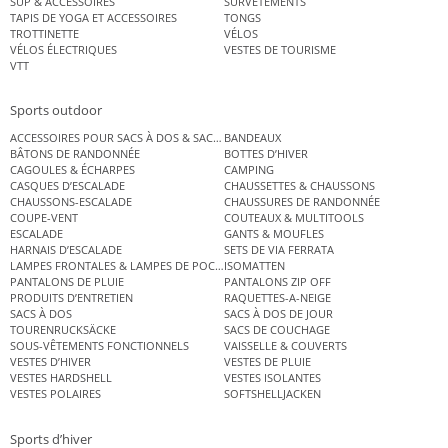
SUP & ACCESSOIRES
SURVÊTEMENTS
TAPIS DE YOGA ET ACCESSOIRES
TONGS
TROTTINETTE
VÉLOS
VÉLOS ÉLECTRIQUES
VESTES DE TOURISME
VTT
Sports outdoor
ACCESSOIRES POUR SACS À DOS & SACS ÉTANCHES
BANDEAUX
BÂTONS DE RANDONNÉE
BOTTES D’HIVER
CAGOULES & ÉCHARPES
CAMPING
CASQUES D’ESCALADE
CHAUSSETTES & CHAUSSONS
CHAUSSONS-ESCALADE
CHAUSSURES DE RANDONNÉE
COUPE-VENT
COUTEAUX & MULTITOOLS
ESCALADE
GANTS & MOUFLES
HARNAIS D’ESCALADE
SETS DE VIA FERRATA
LAMPES FRONTALES & LAMPES DE POCHE
ISOMATTEN
PANTALONS DE PLUIE
PANTALONS ZIP OFF
PRODUITS D’ENTRETIEN
RAQUETTES-A-NEIGE
SACS À DOS
SACS À DOS DE JOUR
TOURENRUCKSÄCKE
SACS DE COUCHAGE
SOUS-VÊTEMENTS FONCTIONNELS
VAISSELLE & COUVERTS
VESTES D’HIVER
VESTES DE PLUIE
VESTES HARDSHELL
VESTES ISOLANTES
VESTES POLAIRES
SOFTSHELLJACKEN
Sports d’hiver