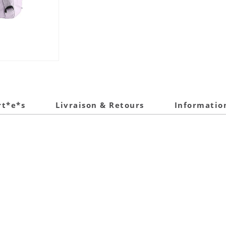
rt*e*s
Livraison & Retours
Informatio