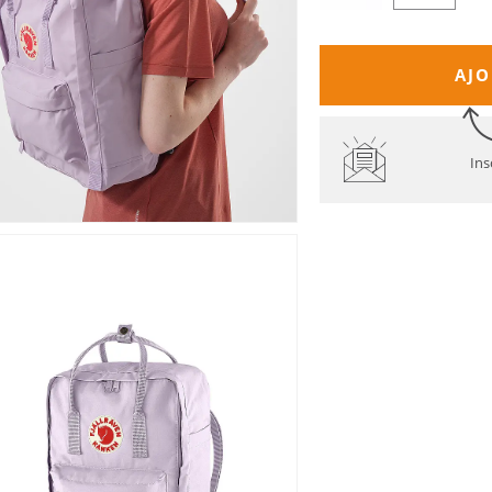
AJO
Ins