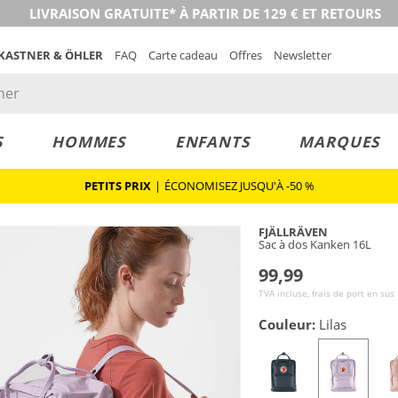
LIVRAISON GRATUITE* À PARTIR DE 129 € ET RETOURS
 KASTNER & ÖHLER
FAQ
Carte cadeau
Offres
Newsletter
S
HOMMES
ENFANTS
MARQUES
PETITS PRIX
|
ÉCONOMISEZ JUSQU'À -50 %
FJÄLLRÄVEN
Sac à dos Kanken 16L
99,99
TVA incluse, frais de port en sus
Couleur:
Lilas