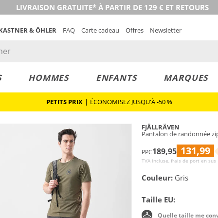
LIVRAISON GRATUITE* À PARTIR DE 129 € ET RETOURS
 KASTNER & ÖHLER
FAQ
Carte cadeau
Offres
Newsletter
S
HOMMES
ENFANTS
MARQUES
PETITS PRIX
|
ÉCONOMISEZ JUSQU'À -50 %
FJÄLLRÄVEN
Pantalon de randonnée zi
131,99
189,95
PPC
TVA incluse, frais de port en sus
Couleur:
Gris
Taille EU:
Quelle taille me con