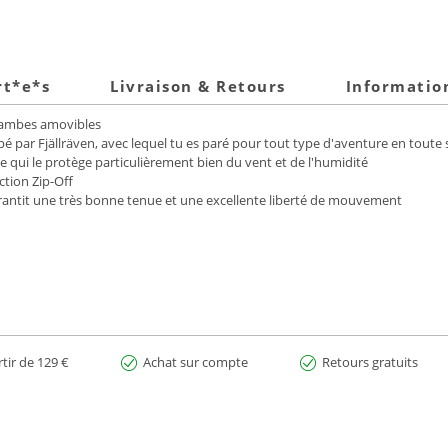
rt*e*s
Livraison & Retours
Informatio
 jambes amovibles
é par Fjällräven, avec lequel tu es paré pour tout type d'aventure en toute 
ce qui le protège particulièrement bien du vent et de l'humidité
ction Zip-Off
rantit une très bonne tenue et une excellente liberté de mouvement
rtir de 129 €
Achat sur compte
Retours gratuits