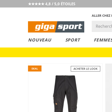
★★★★★ 4,8 / 5,0 ÉTOILES
ALLER CHEZ
PRIX &
PETITS PRIX
NOUVEAU
SPORT
FEMME
VALEUR
DEAL
ACHETER LE LOOK