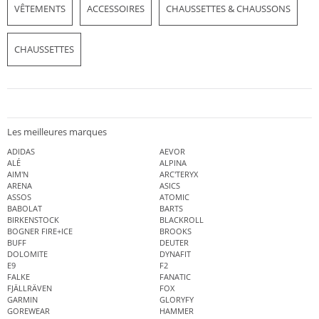
VÊTEMENTS
ACCESSOIRES
CHAUSSETTES & CHAUSSONS
CHAUSSETTES
Les meilleures marques
ADIDAS
AEVOR
ALÉ
ALPINA
AIM'N
ARC'TERYX
ARENA
ASICS
ASSOS
ATOMIC
BABOLAT
BARTS
BIRKENSTOCK
BLACKROLL
BOGNER FIRE+ICE
BROOKS
BUFF
DEUTER
DOLOMITE
DYNAFIT
E9
F2
FALKE
FANATIC
FJÄLLRÄVEN
FOX
GARMIN
GLORYFY
GOREWEAR
HAMMER