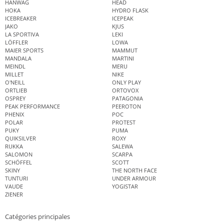
HANWAG
HEAD
HOKA
HYDRO FLASK
ICEBREAKER
ICEPEAK
JAKO
KJUS
LA SPORTIVA
LEKI
LÖFFLER
LOWA
MAIER SPORTS
MAMMUT
MANDALA
MARTINI
MEINDL
MERU
MILLET
NIKE
O'NEILL
ONLY PLAY
ORTLIEB
ORTOVOX
OSPREY
PATAGONIA
PEAK PERFORMANCE
PEEROTON
PHENIX
POC
POLAR
PROTEST
PUKY
PUMA
QUIKSILVER
ROXY
RUKKA
SALEWA
SALOMON
SCARPA
SCHÖFFEL
SCOTT
SKINY
THE NORTH FACE
TUNTURI
UNDER ARMOUR
VAUDE
YOGISTAR
ZIENER
Catégories principales