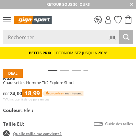
RETOUR SOUS 30 JOURS
PETITS PRIX
PETITS PRIX
|
ÉCONOMISEZ JUSQU'À -50 %
DEAL
FALKE
Chaussettes Homme TK2 Explore Short
18,99
24,00
Économiser
maintenant
PPC
TVA incluse, frais de port en sus
Couleur:
Bleu
Taille EU:
Guide des tailles
Quelle taille me convient ?