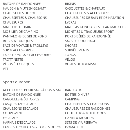
BÂTONS DE RANDONNÉE
BIKINIS
HAUBEN & MÜTZEN GESAMT
CASQUETTES & CHAPEAUX
CHAUSSETTES DE COURSE
CHAUSSETTES & ACCESSOIRES
CHAUSSETTES & CHAUSSONS
CHAUSSURES DE BAIN ET DE NATATION
CHAUSSURES
LYCRAS
MAILLOTS DE BAIN
MATELAS GONFLABLES ET ANIMAUX FLOT
MOBILIER DE CAMPING
MONTRES & TRAQUEURS SPORT
PANTALONS DE SKI DE FOND
PORTE-BÉBÉS DE RANDONNÉE
ROBES & TUNIQUES
SACS DE COUCHAGE
SACS DE VOYAGE & TROLLEYS
SHORTS
SUP & ACCESSOIRES
SURVÊTEMENTS
TAPIS DE YOGA ET ACCESSOIRES
TONGS
TROTTINETTE
VÉLOS
VÉLOS ÉLECTRIQUES
VESTES DE TOURISME
VTT
Sports outdoor
ACCESSOIRES POUR SACS À DOS & SACS ÉTANCHES
BANDEAUX
BÂTONS DE RANDONNÉE
BOTTES D’HIVER
CAGOULES & ÉCHARPES
CAMPING
CASQUES D’ESCALADE
CHAUSSETTES & CHAUSSONS
CHAUSSONS-ESCALADE
CHAUSSURES DE RANDONNÉE
COUPE-VENT
COUTEAUX & MULTITOOLS
ESCALADE
GANTS & MOUFLES
HARNAIS D’ESCALADE
SETS DE VIA FERRATA
LAMPES FRONTALES & LAMPES DE POCHE
ISOMATTEN