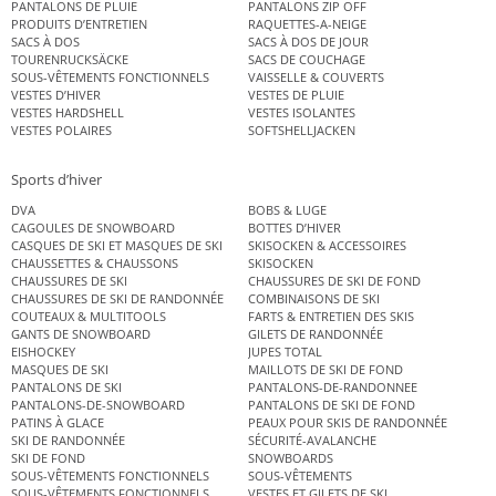
PANTALONS DE PLUIE
PANTALONS ZIP OFF
PRODUITS D’ENTRETIEN
RAQUETTES-A-NEIGE
SACS À DOS
SACS À DOS DE JOUR
TOURENRUCKSÄCKE
SACS DE COUCHAGE
SOUS-VÊTEMENTS FONCTIONNELS
VAISSELLE & COUVERTS
VESTES D’HIVER
VESTES DE PLUIE
VESTES HARDSHELL
VESTES ISOLANTES
VESTES POLAIRES
SOFTSHELLJACKEN
Sports d’hiver
DVA
BOBS & LUGE
CAGOULES DE SNOWBOARD
BOTTES D’HIVER
CASQUES DE SKI ET MASQUES DE SKI
SKISOCKEN & ACCESSOIRES
CHAUSSETTES & CHAUSSONS
SKISOCKEN
CHAUSSURES DE SKI
CHAUSSURES DE SKI DE FOND
CHAUSSURES DE SKI DE RANDONNÉE
COMBINAISONS DE SKI
COUTEAUX & MULTITOOLS
FARTS & ENTRETIEN DES SKIS
GANTS DE SNOWBOARD
GILETS DE RANDONNÉE
EISHOCKEY
JUPES TOTAL
MASQUES DE SKI
MAILLOTS DE SKI DE FOND
PANTALONS DE SKI
PANTALONS-DE-RANDONNEE
PANTALONS-DE-SNOWBOARD
PANTALONS DE SKI DE FOND
PATINS À GLACE
PEAUX POUR SKIS DE RANDONNÉE
SKI DE RANDONNÉE
SÉCURITÉ-AVALANCHE
SKI DE FOND
SNOWBOARDS
SOUS-VÊTEMENTS FONCTIONNELS
SOUS-VÊTEMENTS
SOUS-VÊTEMENTS FONCTIONNELS
VESTES ET GILETS DE SKI