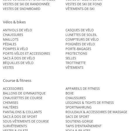
VESTES DE SKI DE RANDONNÉE
VESTES DE SKI DE FOND
VESTES DE SNOWBOARD
VÊTEMENTS-DE-SKI
Vélos & bikes
ANTIVOLS DE VÉLO
CASQUES DE VÉLO
CHAUSSURES
LUNETTES DE SOLEIL
MAILLOTS
COMPTEURS DE VÉLO
PÉDALES
POIGNÉES DE VÉLO
POMPES À VÉLO
PORTE-BAGAGES
PORTE-VÉLOS ET ACCESSOIRES
PROTECTIONS
SACS À DOS DE VÉLO
SELLES
BÉQUILLES DE VÉLO
TROTTINETTE
VESTES
VÊTEMENTS
Course & fitness
ACCESSOIRES
APPAREILS DE FITNESS
BALLONS DE GYMNASTIQUE
BOXE
CHAUSSETTES DE COURSE
CHAUSSURES
CHEMISES
LEGGINGS & TIGHTS DE FITNESS
HALTÈRES
SPORTNAHRUNG
PANTALONS & COLLANTS
ROULEAUX & ACCESSOIRES DE MASSAGE
SACS À DOS DE SPORT
SACS DE SPORT
SOUS-VÊTEMENTS DE COURSE
SOUTIENS-GORGE
SURVÊTEMENTS
TAPIS D’ENTRAÎNEMENT
VESTES & GILETS
YOGA & PILATES