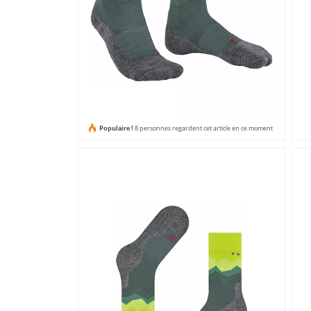
Populaire !
8 personnes regardent cet article en ce moment