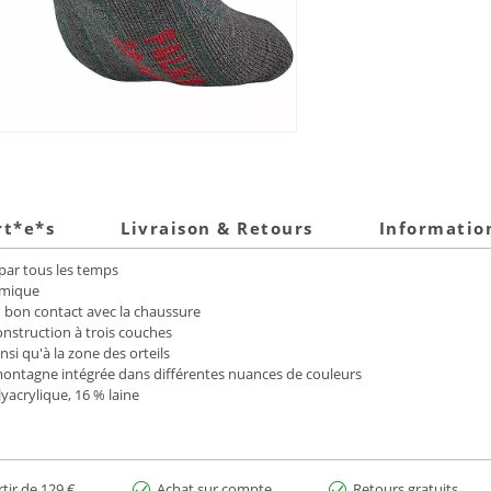
rt*e*s
Livraison & Retours
Informatio
 par tous les temps
rmique
bon contact avec la chaussure
onstruction à trois couches
i qu'à la zone des orteils
ontagne intégrée dans différentes nuances de couleurs
yacrylique, 16 % laine
rtir de 129 €
Achat sur compte
Retours gratuits