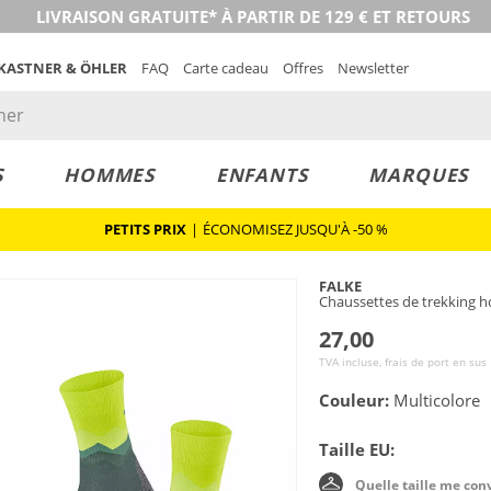
LIVRAISON GRATUITE* À PARTIR DE 129 € ET RETOURS
 KASTNER & ÖHLER
FAQ
Carte cadeau
Offres
Newsletter
S
HOMMES
ENFANTS
MARQUES
PETITS PRIX
|
ÉCONOMISEZ JUSQU'À -50 %
FALKE
Chaussettes de trekking 
27,00
TVA incluse, frais de port en sus
Couleur:
Multicolore
Taille EU:
Quelle taille me con