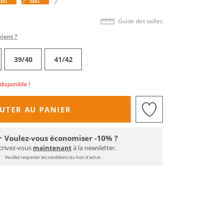
DEAL
DEAL
Guide des tailles
vient ?
39/40
41/42
disponible !
UTER AU PANIER
Voulez-vous économiser -10% ?
crivez-vous
maintenant
à la newsletter.
Veuillez respecter les conditions du bon d'achat.