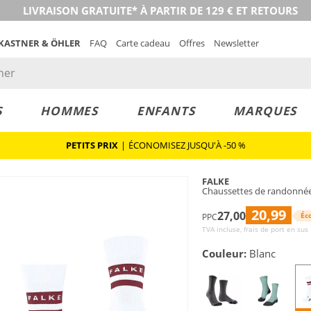
LIVRAISON GRATUITE* À PARTIR DE 129 € ET RETOURS
 KASTNER & ÖHLER
FAQ
Carte cadeau
Offres
Newsletter
S
HOMMES
ENFANTS
MARQUES
PETITS PRIX
|
ÉCONOMISEZ JUSQU'À -50 %
FALKE
Chaussettes de randonné
20,99
27,00
Éc
PPC
TVA incluse, frais de port en sus
Couleur:
Blanc