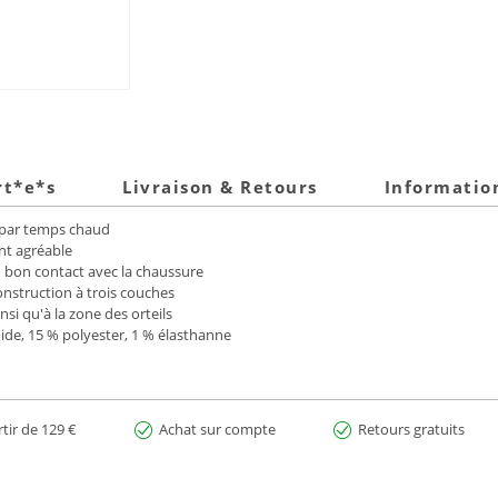
rt*e*s
Livraison & Retours
Informatio
s par temps chaud
nt agréable
bon contact avec la chaussure
onstruction à trois couches
i qu'à la zone des orteils
ide, 15 % polyester, 1 % élasthanne
rtir de 129 €
Achat sur compte
Retours gratuits