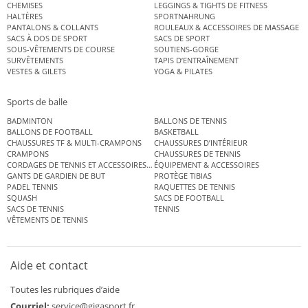
CHEMISES
LEGGINGS & TIGHTS DE FITNESS
HALTÈRES
SPORTNAHRUNG
PANTALONS & COLLANTS
ROULEAUX & ACCESSOIRES DE MASSAGE
SACS À DOS DE SPORT
SACS DE SPORT
SOUS-VÊTEMENTS DE COURSE
SOUTIENS-GORGE
SURVÊTEMENTS
TAPIS D’ENTRAÎNEMENT
VESTES & GILETS
YOGA & PILATES
Sports de balle
BADMINTON
BALLONS DE TENNIS
BALLONS DE FOOTBALL
BASKETBALL
CHAUSSURES TF & MULTI-CRAMPONS
CHAUSSURES D’INTÉRIEUR
CRAMPONS
CHAUSSURES DE TENNIS
CORDAGES DE TENNIS ET ACCESSOIRES DE TENNIS
ÉQUIPEMENT & ACCESSOIRES
GANTS DE GARDIEN DE BUT
PROTÈGE TIBIAS
PADEL TENNIS
RAQUETTES DE TENNIS
SQUASH
SACS DE FOOTBALL
SACS DE TENNIS
TENNIS
VÊTEMENTS DE TENNIS
Aide et contact
Toutes les rubriques d’aide
Courriel:
service@gigasport.fr