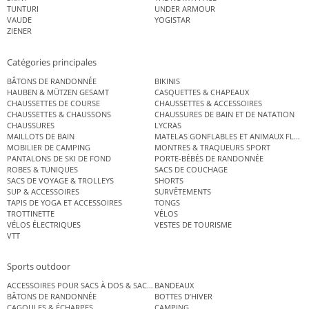
TUNTURI
UNDER ARMOUR
VAUDE
YOGISTAR
ZIENER
Catégories principales
BÂTONS DE RANDONNÉE
BIKINIS
HAUBEN & MÜTZEN GESAMT
CASQUETTES & CHAPEAUX
CHAUSSETTES DE COURSE
CHAUSSETTES & ACCESSOIRES
CHAUSSETTES & CHAUSSONS
CHAUSSURES DE BAIN ET DE NATATION
CHAUSSURES
LYCRAS
MAILLOTS DE BAIN
MATELAS GONFLABLES ET ANIMAUX FLOT
MOBILIER DE CAMPING
MONTRES & TRAQUEURS SPORT
PANTALONS DE SKI DE FOND
PORTE-BÉBÉS DE RANDONNÉE
ROBES & TUNIQUES
SACS DE COUCHAGE
SACS DE VOYAGE & TROLLEYS
SHORTS
SUP & ACCESSOIRES
SURVÊTEMENTS
TAPIS DE YOGA ET ACCESSOIRES
TONGS
TROTTINETTE
VÉLOS
VÉLOS ÉLECTRIQUES
VESTES DE TOURISME
VTT
Sports outdoor
ACCESSOIRES POUR SACS À DOS & SACS ÉTANCHES
BANDEAUX
BÂTONS DE RANDONNÉE
BOTTES D’HIVER
CAGOULES & ÉCHARPES
CAMPING