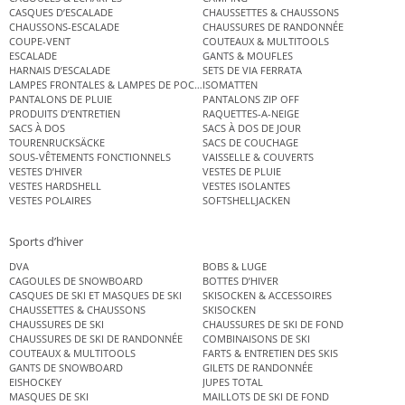
CASQUES D’ESCALADE
CHAUSSETTES & CHAUSSONS
CHAUSSONS-ESCALADE
CHAUSSURES DE RANDONNÉE
COUPE-VENT
COUTEAUX & MULTITOOLS
ESCALADE
GANTS & MOUFLES
HARNAIS D’ESCALADE
SETS DE VIA FERRATA
LAMPES FRONTALES & LAMPES DE POCHE
ISOMATTEN
PANTALONS DE PLUIE
PANTALONS ZIP OFF
PRODUITS D’ENTRETIEN
RAQUETTES-A-NEIGE
SACS À DOS
SACS À DOS DE JOUR
TOURENRUCKSÄCKE
SACS DE COUCHAGE
SOUS-VÊTEMENTS FONCTIONNELS
VAISSELLE & COUVERTS
VESTES D’HIVER
VESTES DE PLUIE
VESTES HARDSHELL
VESTES ISOLANTES
VESTES POLAIRES
SOFTSHELLJACKEN
Sports d’hiver
DVA
BOBS & LUGE
CAGOULES DE SNOWBOARD
BOTTES D’HIVER
CASQUES DE SKI ET MASQUES DE SKI
SKISOCKEN & ACCESSOIRES
CHAUSSETTES & CHAUSSONS
SKISOCKEN
CHAUSSURES DE SKI
CHAUSSURES DE SKI DE FOND
CHAUSSURES DE SKI DE RANDONNÉE
COMBINAISONS DE SKI
COUTEAUX & MULTITOOLS
FARTS & ENTRETIEN DES SKIS
GANTS DE SNOWBOARD
GILETS DE RANDONNÉE
EISHOCKEY
JUPES TOTAL
MASQUES DE SKI
MAILLOTS DE SKI DE FOND