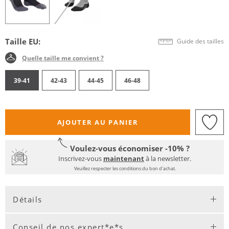
Taille EU:
Guide des tailles
Quelle taille me convient ?
39-41
42-43
44-45
46-48
AJOUTER AU PANIER
Voulez-vous économiser -10% ?
Inscrivez-vous
maintenant
à la newsletter.
Veuillez respecter les conditions du bon d'achat.
Détails
Conseil de nos expert*e*s