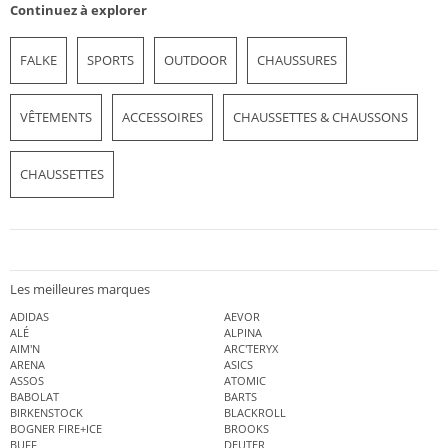
Continuez à explorer
FALKE
SPORTS
OUTDOOR
CHAUSSURES
VÊTEMENTS
ACCESSOIRES
CHAUSSETTES & CHAUSSONS
CHAUSSETTES
Les meilleures marques
ADIDAS
AEVOR
ALÉ
ALPINA
AIM'N
ARC'TERYX
ARENA
ASICS
ASSOS
ATOMIC
BABOLAT
BARTS
BIRKENSTOCK
BLACKROLL
BOGNER FIRE+ICE
BROOKS
BUFF
DEUTER