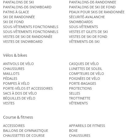
PANTALONS DE SKI
PANTALONS-DE-RANDONNEE
PANTALONS-DE-SNOWBOARD
PANTALONS DE SKI DE FOND
PATINS À GLACE
PEAUX POUR SKIS DE RANDONNÉE
SKI DE RANDONNÉE
SÉCURITÉ-AVALANCHE
SKI DE FOND
SNOWBOARDS
SOUS-VÊTEMENTS FONCTIONNELS
SOUS-VÊTEMENTS
SOUS-VÊTEMENTS FONCTIONNELS
VESTES ET GILETS DE SKI
VESTES DE SKI DE RANDONNÉE
VESTES DE SKI DE FOND
VESTES DE SNOWBOARD
VÊTEMENTS-DE-SKI
Vélos & bikes
ANTIVOLS DE VÉLO
CASQUES DE VÉLO
CHAUSSURES
LUNETTES DE SOLEIL
MAILLOTS
COMPTEURS DE VÉLO
PÉDALES
POIGNÉES DE VÉLO
POMPES À VÉLO
PORTE-BAGAGES
PORTE-VÉLOS ET ACCESSOIRES
PROTECTIONS
SACS À DOS DE VÉLO
SELLES
BÉQUILLES DE VÉLO
TROTTINETTE
VESTES
VÊTEMENTS
Course & fitness
ACCESSOIRES
APPAREILS DE FITNESS
BALLONS DE GYMNASTIQUE
BOXE
CHAUSSETTES DE COURSE
CHAUSSURES