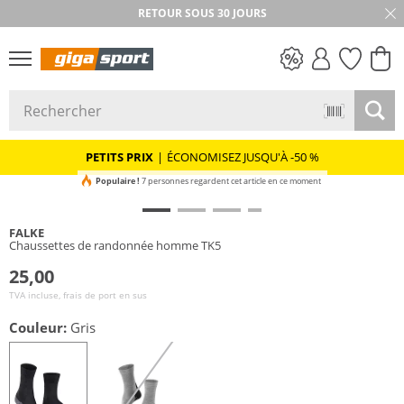
RETOUR SOUS 30 JOURS
PETITS PRIX
PETITS PRIX
|
ÉCONOMISEZ JUSQU'À -50 %
Populaire !
7 personnes regardent cet article en ce moment
FALKE
Chaussettes de randonnée homme TK5
25,00
TVA incluse, frais de port en sus
Couleur:
Gris