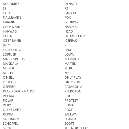
DOLOMITE
DYNAFIT
E9
F2
FALKE
FANATIC
FJÄLLRÄVEN
FOX
GARMIN
GLORYFY
GOREWEAR
HAMMER
HANWAG
HEAD
HOKA
HYDRO FLASK
ICEBREAKER
ICEPEAK
JAKO
KJUS
LA SPORTIVA
LEKI
LÖFFLER
LOWA
MAIER SPORTS
MAMMUT
MANDALA
MARTINI
MEINDL
MERU
MILLET
NIKE
O'NEILL
ONLY PLAY
ORTLIEB
ORTOVOX
OSPREY
PATAGONIA
PEAK PERFORMANCE
PEEROTON
PHENIX
POC
POLAR
PROTEST
PUKY
PUMA
QUIKSILVER
ROXY
RUKKA
SALEWA
SALOMON
SCARPA
SCHÖFFEL
SCOTT
SKINY
THE NORTH FACE