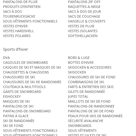
PANTALONS DE PLUIE
PANTALONS ZIP OFF
PRODUITS D’ENTRETIEN
RAQUETTES-A-NEIGE
SACS À DOS
SACS À DOS DE JOUR
TOURENRUCKSÄCKE
SACS DE COUCHAGE
SOUS-VÊTEMENTS FONCTIONNELS
VAISSELLE & COUVERTS
VESTES D’HIVER
VESTES DE PLUIE
VESTES HARDSHELL
VESTES ISOLANTES
VESTES POLAIRES
SOFTSHELLJACKEN
Sports d’hiver
DVA
BOBS & LUGE
CAGOULES DE SNOWBOARD
BOTTES D’HIVER
CASQUES DE SKI ET MASQUES DE SKI
SKISOCKEN & ACCESSOIRES
CHAUSSETTES & CHAUSSONS
SKISOCKEN
CHAUSSURES DE SKI
CHAUSSURES DE SKI DE FOND
CHAUSSURES DE SKI DE RANDONNÉE
COMBINAISONS DE SKI
COUTEAUX & MULTITOOLS
FARTS & ENTRETIEN DES SKIS
GANTS DE SNOWBOARD
GILETS DE RANDONNÉE
EISHOCKEY
JUPES TOTAL
MASQUES DE SKI
MAILLOTS DE SKI DE FOND
PANTALONS DE SKI
PANTALONS-DE-RANDONNEE
PANTALONS-DE-SNOWBOARD
PANTALONS DE SKI DE FOND
PATINS À GLACE
PEAUX POUR SKIS DE RANDONNÉE
SKI DE RANDONNÉE
SÉCURITÉ-AVALANCHE
SKI DE FOND
SNOWBOARDS
SOUS-VÊTEMENTS FONCTIONNELS
SOUS-VÊTEMENTS
SOUS-VÊTEMENTS FONCTIONNELS
VESTES ET GILETS DE SKI