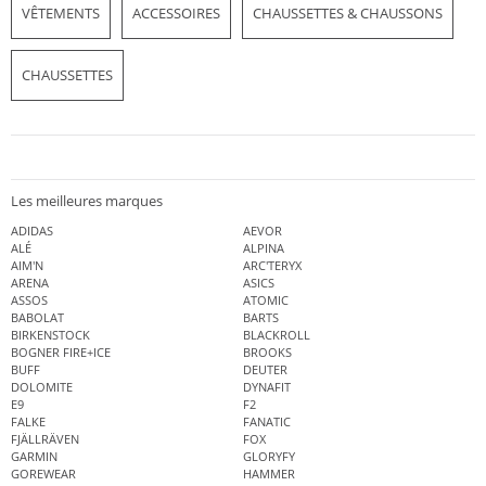
VÊTEMENTS
ACCESSOIRES
CHAUSSETTES & CHAUSSONS
CHAUSSETTES
Les meilleures marques
ADIDAS
AEVOR
ALÉ
ALPINA
AIM'N
ARC'TERYX
ARENA
ASICS
ASSOS
ATOMIC
BABOLAT
BARTS
BIRKENSTOCK
BLACKROLL
BOGNER FIRE+ICE
BROOKS
BUFF
DEUTER
DOLOMITE
DYNAFIT
E9
F2
FALKE
FANATIC
FJÄLLRÄVEN
FOX
GARMIN
GLORYFY
GOREWEAR
HAMMER