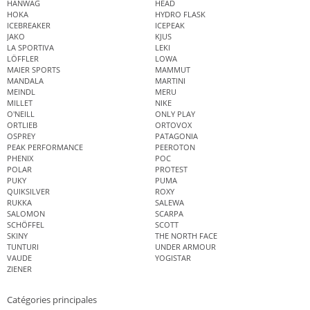
HANWAG
HEAD
HOKA
HYDRO FLASK
ICEBREAKER
ICEPEAK
JAKO
KJUS
LA SPORTIVA
LEKI
LÖFFLER
LOWA
MAIER SPORTS
MAMMUT
MANDALA
MARTINI
MEINDL
MERU
MILLET
NIKE
O'NEILL
ONLY PLAY
ORTLIEB
ORTOVOX
OSPREY
PATAGONIA
PEAK PERFORMANCE
PEEROTON
PHENIX
POC
POLAR
PROTEST
PUKY
PUMA
QUIKSILVER
ROXY
RUKKA
SALEWA
SALOMON
SCARPA
SCHÖFFEL
SCOTT
SKINY
THE NORTH FACE
TUNTURI
UNDER ARMOUR
VAUDE
YOGISTAR
ZIENER
Catégories principales