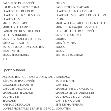
BÂTONS DE RANDONNÉE
BIKINIS
HAUBEN & MÜTZEN GESAMT
CASQUETTES & CHAPEAUX
CHAUSSETTES DE COURSE
CHAUSSETTES & ACCESSOIRES
CHAUSSETTES & CHAUSSONS
CHAUSSURES DE BAIN ET DE NATATION
CHAUSSURES
LYCRAS
MAILLOTS DE BAIN
MATELAS GONFLABLES ET ANIMAUX FLOT
MOBILIER DE CAMPING
MONTRES & TRAQUEURS SPORT
PANTALONS DE SKI DE FOND
PORTE-BÉBÉS DE RANDONNÉE
ROBES & TUNIQUES
SACS DE COUCHAGE
SACS DE VOYAGE & TROLLEYS
SHORTS
SUP & ACCESSOIRES
SURVÊTEMENTS
TAPIS DE YOGA ET ACCESSOIRES
TONGS
TROTTINETTE
VÉLOS
VÉLOS ÉLECTRIQUES
VESTES DE TOURISME
VTT
Sports outdoor
ACCESSOIRES POUR SACS À DOS & SACS ÉTANCHES
BANDEAUX
BÂTONS DE RANDONNÉE
BOTTES D’HIVER
CAGOULES & ÉCHARPES
CAMPING
CASQUES D’ESCALADE
CHAUSSETTES & CHAUSSONS
CHAUSSONS-ESCALADE
CHAUSSURES DE RANDONNÉE
COUPE-VENT
COUTEAUX & MULTITOOLS
ESCALADE
GANTS & MOUFLES
HARNAIS D’ESCALADE
SETS DE VIA FERRATA
LAMPES FRONTALES & LAMPES DE POCHE
ISOMATTEN