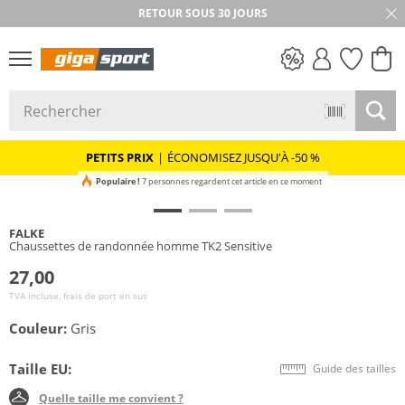
RETOUR SOUS 30 JOURS
PETITS PRIX
PETITS PRIX
|
ÉCONOMISEZ JUSQU'À -50 %
Populaire !
7 personnes regardent cet article en ce moment
FALKE
Chaussettes de randonnée homme TK2 Sensitive
27,00
TVA incluse, frais de port en sus
Couleur:
Gris
Taille EU:
Guide des tailles
Quelle taille me convient ?