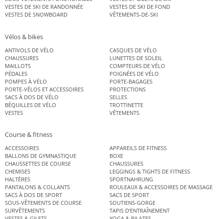
VESTES DE SKI DE RANDONNÉE
VESTES DE SKI DE FOND
VESTES DE SNOWBOARD
VÊTEMENTS-DE-SKI
Vélos & bikes
ANTIVOLS DE VÉLO
CASQUES DE VÉLO
CHAUSSURES
LUNETTES DE SOLEIL
MAILLOTS
COMPTEURS DE VÉLO
PÉDALES
POIGNÉES DE VÉLO
POMPES À VÉLO
PORTE-BAGAGES
PORTE-VÉLOS ET ACCESSOIRES
PROTECTIONS
SACS À DOS DE VÉLO
SELLES
BÉQUILLES DE VÉLO
TROTTINETTE
VESTES
VÊTEMENTS
Course & fitness
ACCESSOIRES
APPAREILS DE FITNESS
BALLONS DE GYMNASTIQUE
BOXE
CHAUSSETTES DE COURSE
CHAUSSURES
CHEMISES
LEGGINGS & TIGHTS DE FITNESS
HALTÈRES
SPORTNAHRUNG
PANTALONS & COLLANTS
ROULEAUX & ACCESSOIRES DE MASSAGE
SACS À DOS DE SPORT
SACS DE SPORT
SOUS-VÊTEMENTS DE COURSE
SOUTIENS-GORGE
SURVÊTEMENTS
TAPIS D’ENTRAÎNEMENT
VESTES & GILETS
YOGA & PILATES