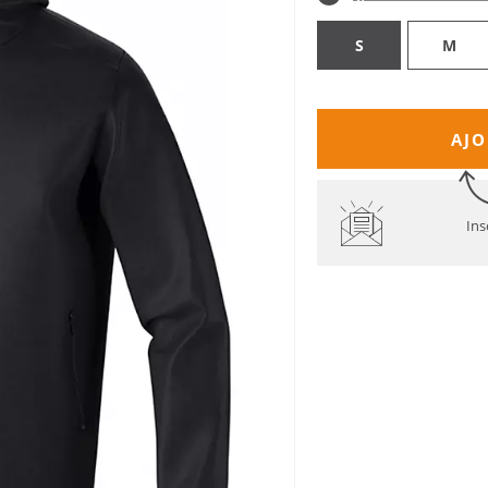
S
M
AJO
Ins