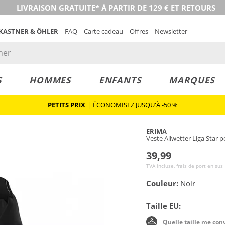
LIVRAISON GRATUITE* À PARTIR DE 129 € ET RETOURS
 KASTNER & ÖHLER
FAQ
Carte cadeau
Offres
Newsletter
S
HOMMES
ENFANTS
MARQUES
PETITS PRIX
|
ÉCONOMISEZ JUSQU'À -50 %
ERIMA
Veste Allwetter Liga Star
39,99
TVA incluse, frais de port en sus
Couleur:
Noir
Taille EU:
Quelle taille me con