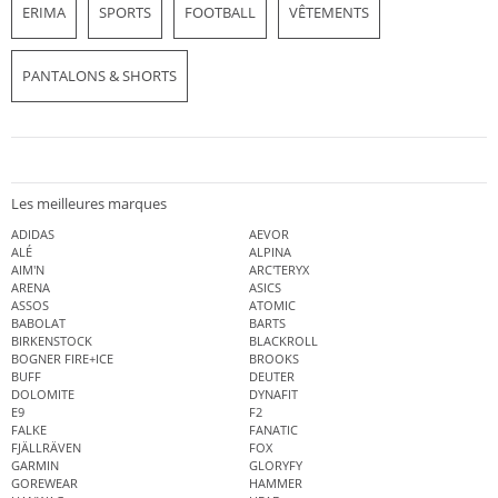
ERIMA
SPORTS
FOOTBALL
VÊTEMENTS
PANTALONS & SHORTS
Les meilleures marques
ADIDAS
AEVOR
ALÉ
ALPINA
AIM'N
ARC'TERYX
ARENA
ASICS
ASSOS
ATOMIC
BABOLAT
BARTS
BIRKENSTOCK
BLACKROLL
BOGNER FIRE+ICE
BROOKS
BUFF
DEUTER
DOLOMITE
DYNAFIT
E9
F2
FALKE
FANATIC
FJÄLLRÄVEN
FOX
GARMIN
GLORYFY
GOREWEAR
HAMMER