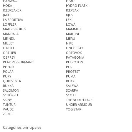
HANWAG
HEAD
HOKA
HYDRO FLASK
ICEBREAKER
ICEPEAK
JAKO
KJUS
LA SPORTIVA
LEKI
LÖFFLER
LOWA
MAIER SPORTS
MAMMUT
MANDALA
MARTINI
MEINDL
MERU
MILLET
NIKE
O'NEILL
ONLY PLAY
ORTLIEB
ORTOVOX
OSPREY
PATAGONIA
PEAK PERFORMANCE
PEEROTON
PHENIX
POC
POLAR
PROTEST
PUKY
PUMA
QUIKSILVER
ROXY
RUKKA
SALEWA
SALOMON
SCARPA
SCHÖFFEL
SCOTT
SKINY
THE NORTH FACE
TUNTURI
UNDER ARMOUR
VAUDE
YOGISTAR
ZIENER
Catégories principales