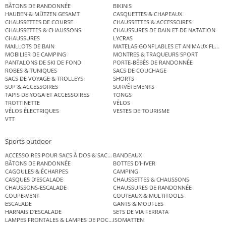
BÂTONS DE RANDONNÉE
BIKINIS
HAUBEN & MÜTZEN GESAMT
CASQUETTES & CHAPEAUX
CHAUSSETTES DE COURSE
CHAUSSETTES & ACCESSOIRES
CHAUSSETTES & CHAUSSONS
CHAUSSURES DE BAIN ET DE NATATION
CHAUSSURES
LYCRAS
MAILLOTS DE BAIN
MATELAS GONFLABLES ET ANIMAUX FLOT
MOBILIER DE CAMPING
MONTRES & TRAQUEURS SPORT
PANTALONS DE SKI DE FOND
PORTE-BÉBÉS DE RANDONNÉE
ROBES & TUNIQUES
SACS DE COUCHAGE
SACS DE VOYAGE & TROLLEYS
SHORTS
SUP & ACCESSOIRES
SURVÊTEMENTS
TAPIS DE YOGA ET ACCESSOIRES
TONGS
TROTTINETTE
VÉLOS
VÉLOS ÉLECTRIQUES
VESTES DE TOURISME
VTT
Sports outdoor
ACCESSOIRES POUR SACS À DOS & SACS ÉTANCHES
BANDEAUX
BÂTONS DE RANDONNÉE
BOTTES D’HIVER
CAGOULES & ÉCHARPES
CAMPING
CASQUES D’ESCALADE
CHAUSSETTES & CHAUSSONS
CHAUSSONS-ESCALADE
CHAUSSURES DE RANDONNÉE
COUPE-VENT
COUTEAUX & MULTITOOLS
ESCALADE
GANTS & MOUFLES
HARNAIS D’ESCALADE
SETS DE VIA FERRATA
LAMPES FRONTALES & LAMPES DE POCHE
ISOMATTEN