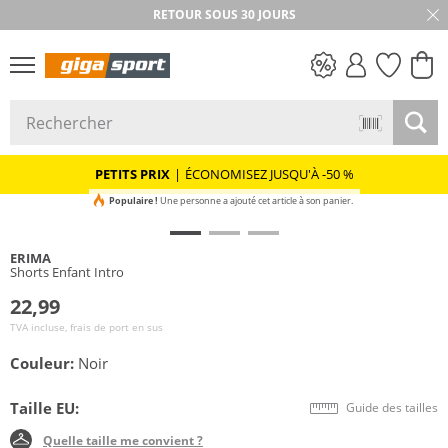
RETOUR SOUS 30 JOURS
PETITS PRIX
PETITS PRIX
|
ÉCONOMISEZ JUSQU'À -50 %
Populaire !
Une personne a ajouté cet article à son panier.
ERIMA
Shorts Enfant Intro
22,99
TVA incluse, frais de port en sus
Couleur:
Noir
Taille EU:
Guide des tailles
Quelle taille me convient ?