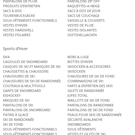
PANTALONS DE PLUIE
PANTALONS ZIP OFF
PRODUITS D’ENTRETIEN
RAQUETTES-A-NEIGE
SACS À DOS
SACS À DOS DE JOUR
TOURENRUCKSÄCKE
SACS DE COUCHAGE
SOUS-VÊTEMENTS FONCTIONNELS
VAISSELLE & COUVERTS
VESTES D’HIVER
VESTES DE PLUIE
VESTES HARDSHELL
VESTES ISOLANTES
VESTES POLAIRES
SOFTSHELLJACKEN
Sports d’hiver
DVA
BOBS & LUGE
CAGOULES DE SNOWBOARD
BOTTES D’HIVER
CASQUES DE SKI ET MASQUES DE SKI
SKISOCKEN & ACCESSOIRES
CHAUSSETTES & CHAUSSONS
SKISOCKEN
CHAUSSURES DE SKI
CHAUSSURES DE SKI DE FOND
CHAUSSURES DE SKI DE RANDONNÉE
COMBINAISONS DE SKI
COUTEAUX & MULTITOOLS
FARTS & ENTRETIEN DES SKIS
GANTS DE SNOWBOARD
GILETS DE RANDONNÉE
EISHOCKEY
JUPES TOTAL
MASQUES DE SKI
MAILLOTS DE SKI DE FOND
PANTALONS DE SKI
PANTALONS-DE-RANDONNEE
PANTALONS-DE-SNOWBOARD
PANTALONS DE SKI DE FOND
PATINS À GLACE
PEAUX POUR SKIS DE RANDONNÉE
SKI DE RANDONNÉE
SÉCURITÉ-AVALANCHE
SKI DE FOND
SNOWBOARDS
SOUS-VÊTEMENTS FONCTIONNELS
SOUS-VÊTEMENTS
SOUS-VÊTEMENTS FONCTIONNELS
VESTES ET GILETS DE SKI