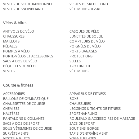
VESTES DE SKI DE RANDONNÉE
VESTES DE SKI DE FOND
VESTES DE SNOWBOARD
VÊTEMENTS-DE-SKI
Vélos & bikes
ANTIVOLS DE VÉLO
CASQUES DE VÉLO
CHAUSSURES
LUNETTES DE SOLEIL
MAILLOTS
COMPTEURS DE VÉLO
PÉDALES
POIGNÉES DE VÉLO
POMPES À VÉLO
PORTE-BAGAGES
PORTE-VÉLOS ET ACCESSOIRES
PROTECTIONS
SACS À DOS DE VÉLO
SELLES
BÉQUILLES DE VÉLO
TROTTINETTE
VESTES
VÊTEMENTS
Course & fitness
ACCESSOIRES
APPAREILS DE FITNESS
BALLONS DE GYMNASTIQUE
BOXE
CHAUSSETTES DE COURSE
CHAUSSURES
CHEMISES
LEGGINGS & TIGHTS DE FITNESS
HALTÈRES
SPORTNAHRUNG
PANTALONS & COLLANTS
ROULEAUX & ACCESSOIRES DE MASSAGE
SACS À DOS DE SPORT
SACS DE SPORT
SOUS-VÊTEMENTS DE COURSE
SOUTIENS-GORGE
SURVÊTEMENTS
TAPIS D’ENTRAÎNEMENT
VESTES & GILETS
YOGA & PILATES