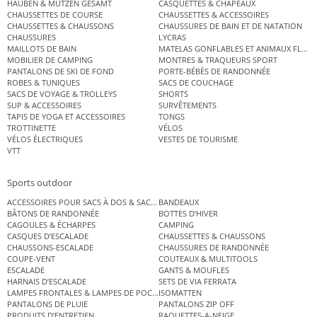
HAUBEN & MÜTZEN GESAMT
CASQUETTES & CHAPEAUX
CHAUSSETTES DE COURSE
CHAUSSETTES & ACCESSOIRES
CHAUSSETTES & CHAUSSONS
CHAUSSURES DE BAIN ET DE NATATION
CHAUSSURES
LYCRAS
MAILLOTS DE BAIN
MATELAS GONFLABLES ET ANIMAUX FLOT
MOBILIER DE CAMPING
MONTRES & TRAQUEURS SPORT
PANTALONS DE SKI DE FOND
PORTE-BÉBÉS DE RANDONNÉE
ROBES & TUNIQUES
SACS DE COUCHAGE
SACS DE VOYAGE & TROLLEYS
SHORTS
SUP & ACCESSOIRES
SURVÊTEMENTS
TAPIS DE YOGA ET ACCESSOIRES
TONGS
TROTTINETTE
VÉLOS
VÉLOS ÉLECTRIQUES
VESTES DE TOURISME
VTT
Sports outdoor
ACCESSOIRES POUR SACS À DOS & SACS ÉTANCHES
BANDEAUX
BÂTONS DE RANDONNÉE
BOTTES D’HIVER
CAGOULES & ÉCHARPES
CAMPING
CASQUES D’ESCALADE
CHAUSSETTES & CHAUSSONS
CHAUSSONS-ESCALADE
CHAUSSURES DE RANDONNÉE
COUPE-VENT
COUTEAUX & MULTITOOLS
ESCALADE
GANTS & MOUFLES
HARNAIS D’ESCALADE
SETS DE VIA FERRATA
LAMPES FRONTALES & LAMPES DE POCHE
ISOMATTEN
PANTALONS DE PLUIE
PANTALONS ZIP OFF
PRODUITS D’ENTRETIEN
RAQUETTES-A-NEIGE