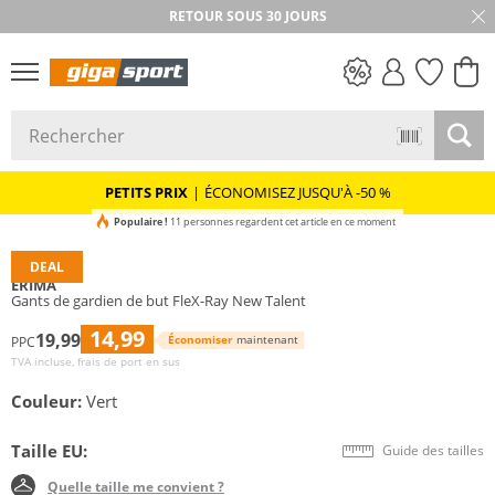
RETOUR SOUS 30 JOURS
PETITS PRIX
PETITS PRIX
|
ÉCONOMISEZ JUSQU'À -50 %
Populaire !
11 personnes regardent cet article en ce moment
DEAL
ERIMA
Gants de gardien de but FleX-Ray New Talent
14,99
19,99
Économiser
maintenant
PPC
TVA incluse, frais de port en sus
Couleur:
Vert
Taille EU:
Guide des tailles
Quelle taille me convient ?