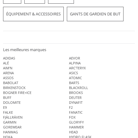
ÉQUIPEMENT & ACCESSOIRES
GANTS DE GARDIEN DE BUT
Les meilleures marques
ADIDAS
AEVOR
ALÉ
ALPINA
AIM'N
ARC'TERYX
ARENA
ASICS
ASSOS
ATOMIC
BABOLAT
BARTS
BIRKENSTOCK
BLACKROLL
BOGNER FIRE+ICE
BROOKS
BUFF
DEUTER
DOLOMITE
DYNAFIT
E9
F2
FALKE
FANATIC
FJÄLLRÄVEN
FOX
GARMIN
GLORYFY
GOREWEAR
HAMMER
HANWAG
HEAD
HOKA
HYDRO FLASK