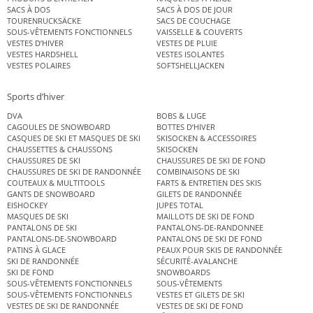
SACS À DOS
SACS À DOS DE JOUR
TOURENRUCKSÄCKE
SACS DE COUCHAGE
SOUS-VÊTEMENTS FONCTIONNELS
VAISSELLE & COUVERTS
VESTES D’HIVER
VESTES DE PLUIE
VESTES HARDSHELL
VESTES ISOLANTES
VESTES POLAIRES
SOFTSHELLJACKEN
Sports d’hiver
DVA
BOBS & LUGE
CAGOULES DE SNOWBOARD
BOTTES D’HIVER
CASQUES DE SKI ET MASQUES DE SKI
SKISOCKEN & ACCESSOIRES
CHAUSSETTES & CHAUSSONS
SKISOCKEN
CHAUSSURES DE SKI
CHAUSSURES DE SKI DE FOND
CHAUSSURES DE SKI DE RANDONNÉE
COMBINAISONS DE SKI
COUTEAUX & MULTITOOLS
FARTS & ENTRETIEN DES SKIS
GANTS DE SNOWBOARD
GILETS DE RANDONNÉE
EISHOCKEY
JUPES TOTAL
MASQUES DE SKI
MAILLOTS DE SKI DE FOND
PANTALONS DE SKI
PANTALONS-DE-RANDONNEE
PANTALONS-DE-SNOWBOARD
PANTALONS DE SKI DE FOND
PATINS À GLACE
PEAUX POUR SKIS DE RANDONNÉE
SKI DE RANDONNÉE
SÉCURITÉ-AVALANCHE
SKI DE FOND
SNOWBOARDS
SOUS-VÊTEMENTS FONCTIONNELS
SOUS-VÊTEMENTS
SOUS-VÊTEMENTS FONCTIONNELS
VESTES ET GILETS DE SKI
VESTES DE SKI DE RANDONNÉE
VESTES DE SKI DE FOND