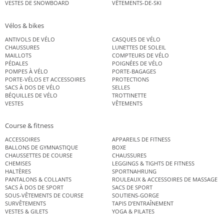
VESTES DE SNOWBOARD
VÊTEMENTS-DE-SKI
Vélos & bikes
ANTIVOLS DE VÉLO
CASQUES DE VÉLO
CHAUSSURES
LUNETTES DE SOLEIL
MAILLOTS
COMPTEURS DE VÉLO
PÉDALES
POIGNÉES DE VÉLO
POMPES À VÉLO
PORTE-BAGAGES
PORTE-VÉLOS ET ACCESSOIRES
PROTECTIONS
SACS À DOS DE VÉLO
SELLES
BÉQUILLES DE VÉLO
TROTTINETTE
VESTES
VÊTEMENTS
Course & fitness
ACCESSOIRES
APPAREILS DE FITNESS
BALLONS DE GYMNASTIQUE
BOXE
CHAUSSETTES DE COURSE
CHAUSSURES
CHEMISES
LEGGINGS & TIGHTS DE FITNESS
HALTÈRES
SPORTNAHRUNG
PANTALONS & COLLANTS
ROULEAUX & ACCESSOIRES DE MASSAGE
SACS À DOS DE SPORT
SACS DE SPORT
SOUS-VÊTEMENTS DE COURSE
SOUTIENS-GORGE
SURVÊTEMENTS
TAPIS D’ENTRAÎNEMENT
VESTES & GILETS
YOGA & PILATES