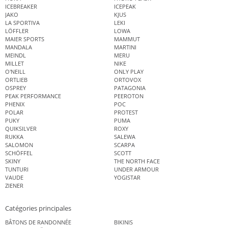
ICEBREAKER
ICEPEAK
JAKO
KJUS
LA SPORTIVA
LEKI
LÖFFLER
LOWA
MAIER SPORTS
MAMMUT
MANDALA
MARTINI
MEINDL
MERU
MILLET
NIKE
O'NEILL
ONLY PLAY
ORTLIEB
ORTOVOX
OSPREY
PATAGONIA
PEAK PERFORMANCE
PEEROTON
PHENIX
POC
POLAR
PROTEST
PUKY
PUMA
QUIKSILVER
ROXY
RUKKA
SALEWA
SALOMON
SCARPA
SCHÖFFEL
SCOTT
SKINY
THE NORTH FACE
TUNTURI
UNDER ARMOUR
VAUDE
YOGISTAR
ZIENER
Catégories principales
BÂTONS DE RANDONNÉE
BIKINIS