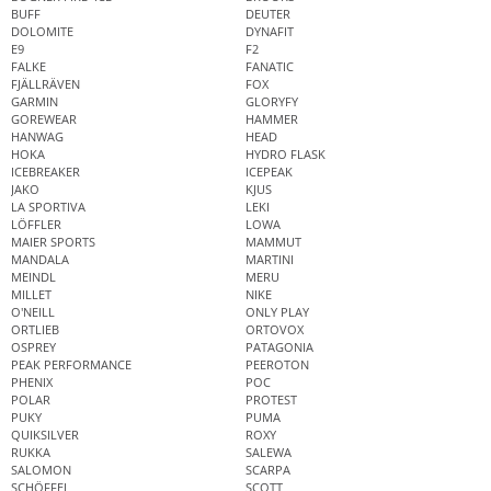
BUFF
DEUTER
DOLOMITE
DYNAFIT
E9
F2
FALKE
FANATIC
FJÄLLRÄVEN
FOX
GARMIN
GLORYFY
GOREWEAR
HAMMER
HANWAG
HEAD
HOKA
HYDRO FLASK
ICEBREAKER
ICEPEAK
JAKO
KJUS
LA SPORTIVA
LEKI
LÖFFLER
LOWA
MAIER SPORTS
MAMMUT
MANDALA
MARTINI
MEINDL
MERU
MILLET
NIKE
O'NEILL
ONLY PLAY
ORTLIEB
ORTOVOX
OSPREY
PATAGONIA
PEAK PERFORMANCE
PEEROTON
PHENIX
POC
POLAR
PROTEST
PUKY
PUMA
QUIKSILVER
ROXY
RUKKA
SALEWA
SALOMON
SCARPA
SCHÖFFEL
SCOTT