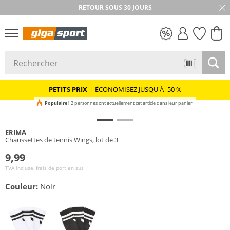
RETOUR SOUS 30 JOURS
PETITS PRIX
PETITS PRIX
|
ÉCONOMISEZ JUSQU'À -50 %
Populaire !
2 personnes ont actuellement cet article dans leur panier
ERIMA
Chaussettes de tennis Wings, lot de 3
9,99
TVA incluse, frais de port en sus
Couleur:
Noir