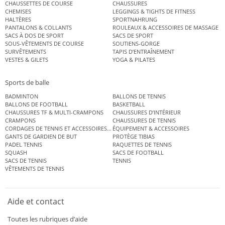
CHAUSSETTES DE COURSE
CHAUSSURES
CHEMISES
LEGGINGS & TIGHTS DE FITNESS
HALTÈRES
SPORTNAHRUNG
PANTALONS & COLLANTS
ROULEAUX & ACCESSOIRES DE MASSAGE
SACS À DOS DE SPORT
SACS DE SPORT
SOUS-VÊTEMENTS DE COURSE
SOUTIENS-GORGE
SURVÊTEMENTS
TAPIS D’ENTRAÎNEMENT
VESTES & GILETS
YOGA & PILATES
Sports de balle
BADMINTON
BALLONS DE TENNIS
BALLONS DE FOOTBALL
BASKETBALL
CHAUSSURES TF & MULTI-CRAMPONS
CHAUSSURES D’INTÉRIEUR
CRAMPONS
CHAUSSURES DE TENNIS
CORDAGES DE TENNIS ET ACCESSOIRES DE TENNIS
ÉQUIPEMENT & ACCESSOIRES
GANTS DE GARDIEN DE BUT
PROTÈGE TIBIAS
PADEL TENNIS
RAQUETTES DE TENNIS
SQUASH
SACS DE FOOTBALL
SACS DE TENNIS
TENNIS
VÊTEMENTS DE TENNIS
Aide et contact
Toutes les rubriques d’aide