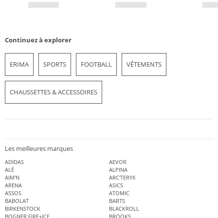
Continuez à explorer
ERIMA
SPORTS
FOOTBALL
VÊTEMENTS
CHAUSSETTES & ACCESSOIRES
Les meilleures marques
ADIDAS
AEVOR
ALÉ
ALPINA
AIM'N
ARC'TERYX
ARENA
ASICS
ASSOS
ATOMIC
BABOLAT
BARTS
BIRKENSTOCK
BLACKROLL
BOGNER FIRE+ICE
BROOKS