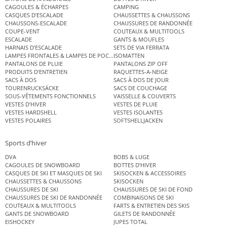
CAGOULES & ÉCHARPES
CAMPING
CASQUES D’ESCALADE
CHAUSSETTES & CHAUSSONS
CHAUSSONS-ESCALADE
CHAUSSURES DE RANDONNÉE
COUPE-VENT
COUTEAUX & MULTITOOLS
ESCALADE
GANTS & MOUFLES
HARNAIS D’ESCALADE
SETS DE VIA FERRATA
LAMPES FRONTALES & LAMPES DE POCHE
ISOMATTEN
PANTALONS DE PLUIE
PANTALONS ZIP OFF
PRODUITS D’ENTRETIEN
RAQUETTES-A-NEIGE
SACS À DOS
SACS À DOS DE JOUR
TOURENRUCKSÄCKE
SACS DE COUCHAGE
SOUS-VÊTEMENTS FONCTIONNELS
VAISSELLE & COUVERTS
VESTES D’HIVER
VESTES DE PLUIE
VESTES HARDSHELL
VESTES ISOLANTES
VESTES POLAIRES
SOFTSHELLJACKEN
Sports d’hiver
DVA
BOBS & LUGE
CAGOULES DE SNOWBOARD
BOTTES D’HIVER
CASQUES DE SKI ET MASQUES DE SKI
SKISOCKEN & ACCESSOIRES
CHAUSSETTES & CHAUSSONS
SKISOCKEN
CHAUSSURES DE SKI
CHAUSSURES DE SKI DE FOND
CHAUSSURES DE SKI DE RANDONNÉE
COMBINAISONS DE SKI
COUTEAUX & MULTITOOLS
FARTS & ENTRETIEN DES SKIS
GANTS DE SNOWBOARD
GILETS DE RANDONNÉE
EISHOCKEY
JUPES TOTAL