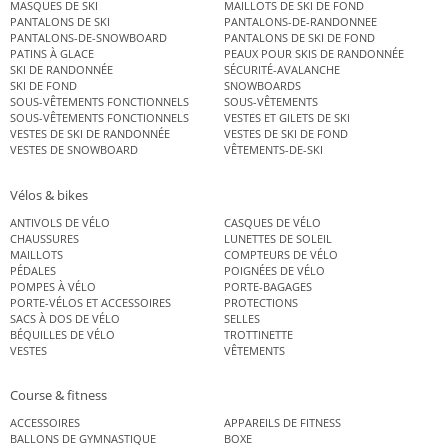
MASQUES DE SKI
MAILLOTS DE SKI DE FOND
PANTALONS DE SKI
PANTALONS-DE-RANDONNEE
PANTALONS-DE-SNOWBOARD
PANTALONS DE SKI DE FOND
PATINS À GLACE
PEAUX POUR SKIS DE RANDONNÉE
SKI DE RANDONNÉE
SÉCURITÉ-AVALANCHE
SKI DE FOND
SNOWBOARDS
SOUS-VÊTEMENTS FONCTIONNELS
SOUS-VÊTEMENTS
SOUS-VÊTEMENTS FONCTIONNELS
VESTES ET GILETS DE SKI
VESTES DE SKI DE RANDONNÉE
VESTES DE SKI DE FOND
VESTES DE SNOWBOARD
VÊTEMENTS-DE-SKI
Vélos & bikes
ANTIVOLS DE VÉLO
CASQUES DE VÉLO
CHAUSSURES
LUNETTES DE SOLEIL
MAILLOTS
COMPTEURS DE VÉLO
PÉDALES
POIGNÉES DE VÉLO
POMPES À VÉLO
PORTE-BAGAGES
PORTE-VÉLOS ET ACCESSOIRES
PROTECTIONS
SACS À DOS DE VÉLO
SELLES
BÉQUILLES DE VÉLO
TROTTINETTE
VESTES
VÊTEMENTS
Course & fitness
ACCESSOIRES
APPAREILS DE FITNESS
BALLONS DE GYMNASTIQUE
BOXE