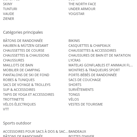
SKINY
THE NORTH FACE
TUNTURI
UNDER ARMOUR
VAUDE
YOGISTAR
ZIENER
Catégories principales
BÂTONS DE RANDONNÉE
BIKINIS
HAUBEN & MÜTZEN GESAMT
CASQUETTES & CHAPEAUX
CHAUSSETTES DE COURSE
CHAUSSETTES & ACCESSOIRES
CHAUSSETTES & CHAUSSONS
CHAUSSURES DE BAIN ET DE NATATION
CHAUSSURES
LYCRAS
MAILLOTS DE BAIN
MATELAS GONFLABLES ET ANIMAUX FLOT
MOBILIER DE CAMPING
MONTRES & TRAQUEURS SPORT
PANTALONS DE SKI DE FOND
PORTE-BÉBÉS DE RANDONNÉE
ROBES & TUNIQUES
SACS DE COUCHAGE
SACS DE VOYAGE & TROLLEYS
SHORTS
SUP & ACCESSOIRES
SURVÊTEMENTS
TAPIS DE YOGA ET ACCESSOIRES
TONGS
TROTTINETTE
VÉLOS
VÉLOS ÉLECTRIQUES
VESTES DE TOURISME
VTT
Sports outdoor
ACCESSOIRES POUR SACS À DOS & SACS ÉTANCHES
BANDEAUX
BÂTONS DE RANDONNÉE
BOTTES D’HIVER