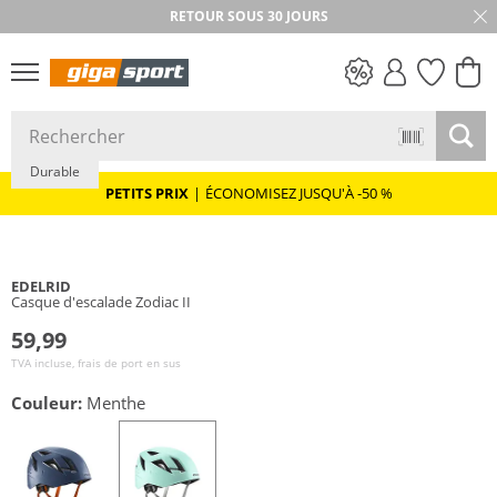
RETOUR SOUS 30 JOURS
PETITS PRIX
Durable
PETITS PRIX
|
ÉCONOMISEZ JUSQU'À -50 %
EDELRID
Casque d'escalade Zodiac II
59,99
TVA incluse, frais de port en sus
Couleur:
Menthe