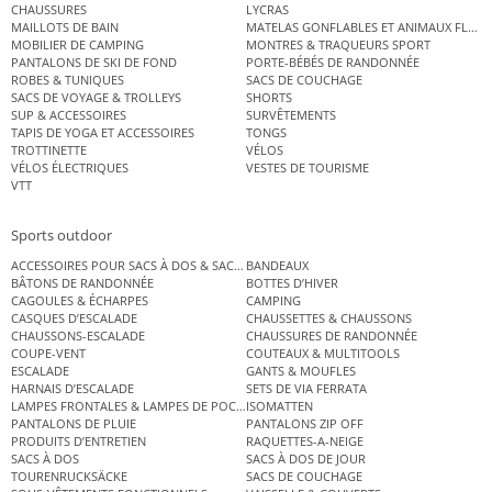
CHAUSSURES
LYCRAS
MAILLOTS DE BAIN
MATELAS GONFLABLES ET ANIMAUX FLOT
MOBILIER DE CAMPING
MONTRES & TRAQUEURS SPORT
PANTALONS DE SKI DE FOND
PORTE-BÉBÉS DE RANDONNÉE
ROBES & TUNIQUES
SACS DE COUCHAGE
SACS DE VOYAGE & TROLLEYS
SHORTS
SUP & ACCESSOIRES
SURVÊTEMENTS
TAPIS DE YOGA ET ACCESSOIRES
TONGS
TROTTINETTE
VÉLOS
VÉLOS ÉLECTRIQUES
VESTES DE TOURISME
VTT
Sports outdoor
ACCESSOIRES POUR SACS À DOS & SACS ÉTANCHES
BANDEAUX
BÂTONS DE RANDONNÉE
BOTTES D’HIVER
CAGOULES & ÉCHARPES
CAMPING
CASQUES D’ESCALADE
CHAUSSETTES & CHAUSSONS
CHAUSSONS-ESCALADE
CHAUSSURES DE RANDONNÉE
COUPE-VENT
COUTEAUX & MULTITOOLS
ESCALADE
GANTS & MOUFLES
HARNAIS D’ESCALADE
SETS DE VIA FERRATA
LAMPES FRONTALES & LAMPES DE POCHE
ISOMATTEN
PANTALONS DE PLUIE
PANTALONS ZIP OFF
PRODUITS D’ENTRETIEN
RAQUETTES-A-NEIGE
SACS À DOS
SACS À DOS DE JOUR
TOURENRUCKSÄCKE
SACS DE COUCHAGE