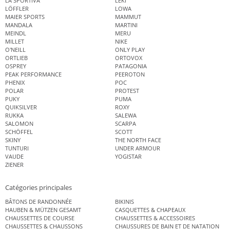
LA SPORTIVA
LEKI
LÖFFLER
LOWA
MAIER SPORTS
MAMMUT
MANDALA
MARTINI
MEINDL
MERU
MILLET
NIKE
O'NEILL
ONLY PLAY
ORTLIEB
ORTOVOX
OSPREY
PATAGONIA
PEAK PERFORMANCE
PEEROTON
PHENIX
POC
POLAR
PROTEST
PUKY
PUMA
QUIKSILVER
ROXY
RUKKA
SALEWA
SALOMON
SCARPA
SCHÖFFEL
SCOTT
SKINY
THE NORTH FACE
TUNTURI
UNDER ARMOUR
VAUDE
YOGISTAR
ZIENER
Catégories principales
BÂTONS DE RANDONNÉE
BIKINIS
HAUBEN & MÜTZEN GESAMT
CASQUETTES & CHAPEAUX
CHAUSSETTES DE COURSE
CHAUSSETTES & ACCESSOIRES
CHAUSSETTES & CHAUSSONS
CHAUSSURES DE BAIN ET DE NATATION