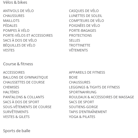
Vélos & bikes
ANTIVOLS DE VÉLO
CASQUES DE VÉLO
CHAUSSURES
LUNETTES DE SOLEIL
MAILLOTS
COMPTEURS DE VÉLO
PÉDALES
POIGNÉES DE VÉLO
POMPES À VÉLO
PORTE-BAGAGES
PORTE-VÉLOS ET ACCESSOIRES
PROTECTIONS
SACS À DOS DE VÉLO
SELLES
BÉQUILLES DE VÉLO
TROTTINETTE
VESTES
VÊTEMENTS
Course & fitness
ACCESSOIRES
APPAREILS DE FITNESS
BALLONS DE GYMNASTIQUE
BOXE
CHAUSSETTES DE COURSE
CHAUSSURES
CHEMISES
LEGGINGS & TIGHTS DE FITNESS
HALTÈRES
SPORTNAHRUNG
PANTALONS & COLLANTS
ROULEAUX & ACCESSOIRES DE MASSAGE
SACS À DOS DE SPORT
SACS DE SPORT
SOUS-VÊTEMENTS DE COURSE
SOUTIENS-GORGE
SURVÊTEMENTS
TAPIS D’ENTRAÎNEMENT
VESTES & GILETS
YOGA & PILATES
Sports de balle