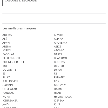
CASQUES D'ESCALADE
Les meilleures marques
ADIDAS
AEVOR
ALÉ
ALPINA
AIM'N
ARC'TERYX
ARENA
ASICS
ASSOS
ATOMIC
BABOLAT
BARTS
BIRKENSTOCK
BLACKROLL
BOGNER FIRE+ICE
BROOKS
BUFF
DEUTER
DOLOMITE
DYNAFIT
E9
F2
FALKE
FANATIC
FJÄLLRÄVEN
FOX
GARMIN
GLORYFY
GOREWEAR
HAMMER
HANWAG
HEAD
HOKA
HYDRO FLASK
ICEBREAKER
ICEPEAK
JAKO
KJUS