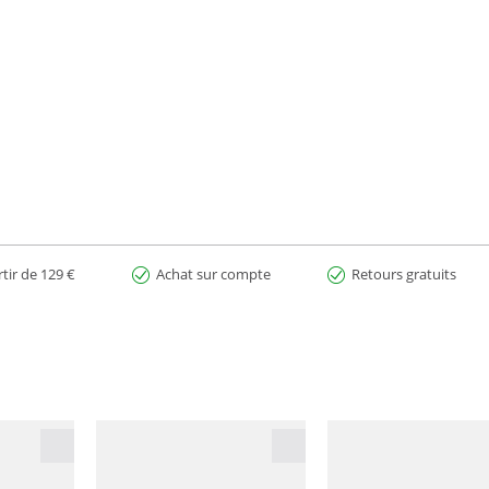
ion.
rtir de 129 €
Achat sur compte
Retours gratuits