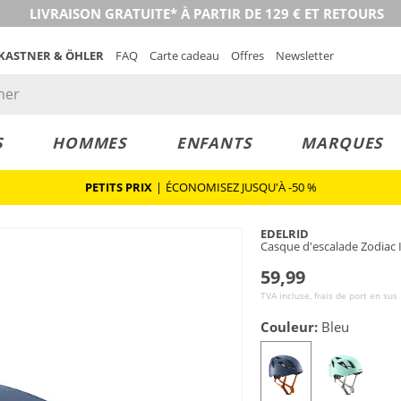
LIVRAISON GRATUITE* À PARTIR DE 129 € ET RETOURS
 KASTNER & ÖHLER
FAQ
Carte cadeau
Offres
Newsletter
S
HOMMES
ENFANTS
MARQUES
PETITS PRIX
|
ÉCONOMISEZ JUSQU'À -50 %
EDELRID
Casque d'escalade Zodiac I
59,99
TVA incluse, frais de port en sus
Couleur:
Bleu