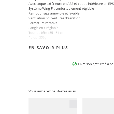
Avec coque extérieure en ABS et coque intérieure en EPS
Système Wing-Fit confortablement réglable
Rembourrage amovible et lavable
Ventilation : ouvertures d'aération
Fermeture rotative
Sangle en Y réglable
Tour de tête : 55 - 61 cm
Poids : 356g
Nom de la couleur : Denim
La marque EDELRID est membre de la Fair Wear Foundat
EN SAVOIR PLUS
EN SAVOIR PLUS
N° art. :2900283349132
Livraison gratuite* à pa
Vous aimerez peut-être aussi