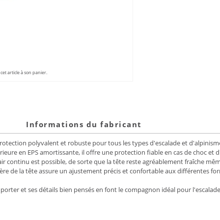
et article à son panier.
Informations du fabricant
protection polyvalent et robuste pour tous les types d'escalade et d'alpinis
ieure en EPS amortissante, il offre une protection fiable en cas de choc et d
ir continu est possible, de sorte que la tête reste agréablement fraîche m
ière de la tête assure un ajustement précis et confortable aux différentes f
 porter et ses détails bien pensés en font le compagnon idéal pour l'escalade s